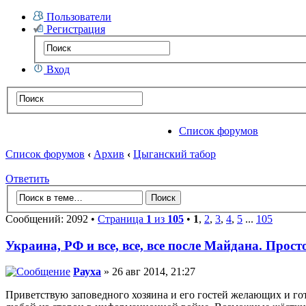
Пользователи
Регистрация
Вход
Список форумов
Список форумов
‹
Архив
‹
Цыганский табор
Ответить
Сообщений: 2092 •
Страница
1
из
105
•
1
,
2
,
3
,
4
,
5
...
105
Украина, РФ и все, все, все после Майдана. Прост
Рауха
» 26 авг 2014, 21:27
Приветствую заповедного хозяина и его гостей желающих и гот