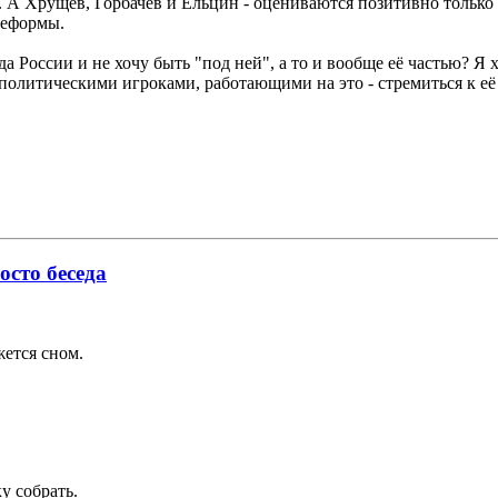
. А Хрущёв, Горбачёв и Ельцин - оцениваются позитивно только 
реформы.
да России и не хочу быть "под ней", а то и вообще её частью? Я 
еополитическими игроками, работающими на это - стремиться к е
осто беседа
жется сном.
у собрать.