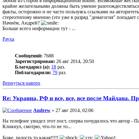
любой из сторон в информационной войне. Возможные жёстки
крайне желательными должны быть умение разотождествляться 
факты, осторожно и не часто пользуясь ссылками на авторите
стереотипому мнению (это уже в разряд "демагогия" попадает
Начнём, Андрей?
Больше всего информации тут - ...
Рауха
Сообщений:
7688
Зарегистрирован:
26 авг 2014, 20:50
Благодарил (а):
18
раз.
Поблагодарили:
79
раз.
Вернуться наверх
Re: Украина, РФ и все, все, все после Майдана. Пр
Andrew
» 27 авг 2014, 02:06
На телефоне увидел этот пост, сперва почудилось что автор - П
Кликнул, смотрю, что-то не то...
Боже, радость то какая!!!!!