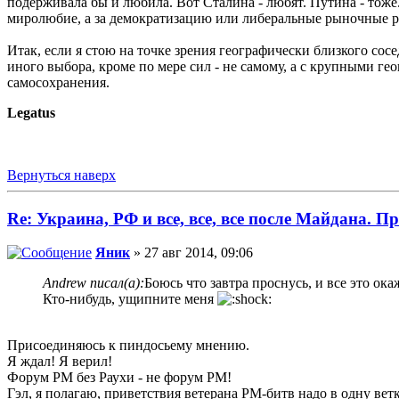
подерживала бы и любила. Вот Сталина - любят. Путина - тоже
миролюбие, а за демократизацию или либеральные рыночные 
Итак, если я стою на точке зрения географически близкого сосе
иного выбора, кроме по мере сил - не самому, а с крупными г
самосохранения.
Legatus
Вернуться наверх
Re: Украина, РФ и все, все, все после Майдана. Пр
Яник
» 27 авг 2014, 09:06
Andrew писал(а):
Боюсь что завтра проснусь, и все это ока
Кто-нибудь, ущипните меня
Присоединяюсь к пиндосьему мнению.
Я ждал! Я верил!
Форум РМ без Раухи - не форум РМ!
Гэл, я полагаю, приветствия ветерана РМ-битв надо в одну ветк