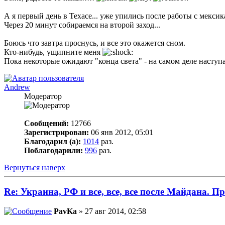
А я первый день в Техасе... уже упились после работы с мекси
Через 20 минут собираемся на второй заход...
Боюсь что завтра проснусь, и все это окажется сном.
Кто-нибудь, ущипните меня
Пока некоторые ожидают "конца света" - на самом деле наступа
Andrew
Модератор
Сообщений:
12766
Зарегистрирован:
06 янв 2012, 05:01
Благодарил (а):
1014
раз.
Поблагодарили:
996
раз.
Вернуться наверх
Re: Украина, РФ и все, все, все после Майдана. Пр
PavKa
» 27 авг 2014, 02:58