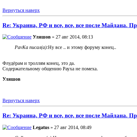
Вернуться наверх
Re: Украина, РФ и все, все, все после Майдана. Пр
Уляшов
» 27 авг 2014, 08:13
PavKa писал(а):
Ну все .. и этому форуму конец..
Флудёрам и троллям конец, это да.
Содержательному общению Рауха не помеха.
Уляшов
Вернуться наверх
Re: Украина, РФ и все, все, все после Майдана. Пр
Legatus
» 27 авг 2014, 08:49