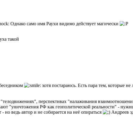
Однако само имя Раухи видимо действует магически
ауха такой
обеседником
хотя постараюсь. Есть пара тем, которые н
о "телодвижениях", перспективах "налаживания взаимоотношени
т "уничтожения РФ как геополитической реальности" - нужны а
- но ведь автор и не собирается на неё опираться
Андреев зд