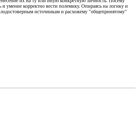
несение их на ту или иную конкретную личность. Посему
 и умение корректно вести полемику. Опираясь на логику и
к малодостоверным источникам и расхожему "общепринятому"