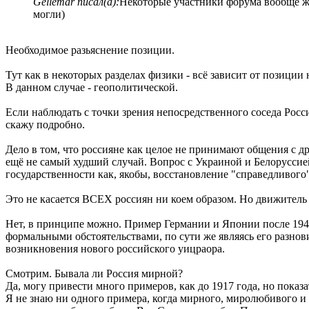
Gellemar писал(а):
Некоторые участники форума вообще же
могли)
Необходимое разьяснение позиции.
Тут как в некоторых разделах физики - всё зависит от позиции
В данном случае - геополитической.
Если наблюдать с точки зрения непосредственного соседа Росси
скажу подробно.
Дело в том, что россияне как целое не принимают общения с др
ещё не самый худший случай. Вопрос с Украиной и Белорусси
государственности как, якобы, восстановление "справедливого
Это не касается ВСЕХ россиян ни коем образом. Но движитель 
Нет, в принципе можно. Пример Германии и Японии после 1945
формальными обстоятельствами, по сути же являясь его разно
возникновения нового российского уицраора.
Смотрим. Бывала ли Россия мирной?
Да, могу привести много примеров, как до 1917 года, но показат
Я не знаю ни одного примера, когда мирного, миролюбивого и