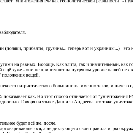
лают "уничтожения РФ как геополитической реальности" - нужн
 наблюдателя.
и (поляки, прибалты, грузины... теперь вот и украинцы...) - эт
угими на равных. Вообще. Как элита, так и значительный, как го
ей ещё хуже - они не принимают на нутряном уровне нашей нез
" положения вещей.
некоего патриотического большинства именно таков, и ничего сд
 показывает как. Но этот способ отличается от "уничтожения Р
видностью. Говоря на языке Даннила Андреева это тоже уничто
ельнее будет всё же, после.
 договаривающегося, а не диктующего свои правила игры окруж