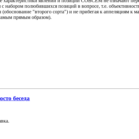
е характеристики явлений и позиций СОВСЕМ не означают пере
с набором полюбившихся позиций в вопросе, т.е. объективность
ты (обоснование "второго сорта") и не прибегая к аппеляциям 
 самым прямым образом).
осто беседа
авка.