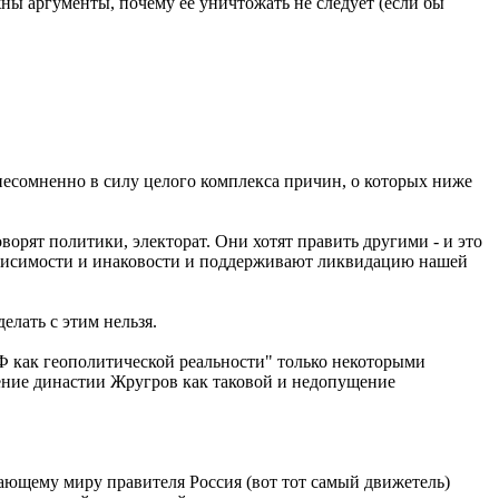
ы аргументы, почему её уничтожать не следует (если бы
о несомненно в силу целого комплекса причин, о которых ниже
ворят политики, электорат. Они хотят править другими - и это
ависимости и инаковости и поддерживают ликвидацию нашей
елать с этим нельзя.
Ф как геополитической реальности" только некоторыми
жение династии Жругров как таковой и недопущение
ающему миру правителя Россия (вот тот самый движетель)