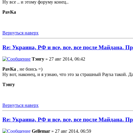
Ну все .. и этому форуму конец..
PavKa
Вернуться наверх
Re: Украина, РФ и все, все, все после Майдана. Пр
Тэнгу
» 27 авг 2014, 06:42
PavKa
, не боись =)
Ну вот, наконец, и я узнаю, что это за страшный Рауха такой. Д
Тэнгу
Вернуться наверх
Re: Украина, РФ и все, все, все после Майдана. Пр
Gellemar
» 27 авг 2014, 06:59