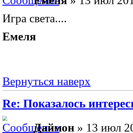
Емеля
» 13 июл 201
Игра света....
Емеля
Вернуться наверх
Re: Показалось интере
Даймон
» 13 июл 20