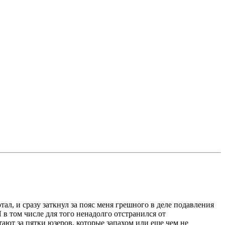
отал, и сразу заткнул за пояс меня грешного в деле подавления
 в том числе для того ненадолго отстранился от
тают за пятки юзеров, которые запахом или еще чем не