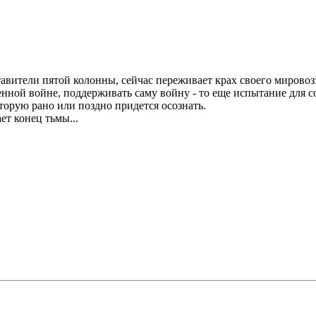
тавители пятой колонны, сейчас переживает крах своего мировоз
й войне, поддерживать саму войну - то еще испытание для совес
торую рано или поздно придется осознать.
ет конец тьмы...