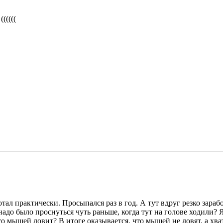
(((((
ботал практически. Просыпался раз в год. А тут вдруг резко зараб
адо было проснуться чуть раньше, когда тут на голове ходили? Я
о мышей ловит? В итоге оказывается, что мышей не ловят, а хва