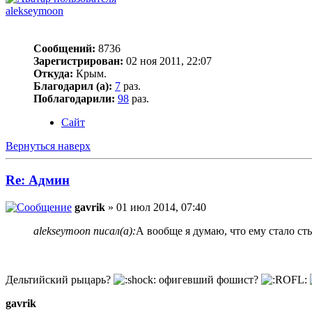
alekseymoon
Сообщений:
8736
Зарегистрирован:
02 ноя 2011, 22:07
Откуда:
Крым.
Благодарил (а):
7
раз.
Поблагодарили:
98
раз.
Сайт
Вернуться наверх
Re: Админ
gavrik
» 01 июл 2014, 07:40
alekseymoon писал(а):
А вообще я думаю, что ему стало ст
Дельтийский рыцарь?
офигевший фошист?
gavrik