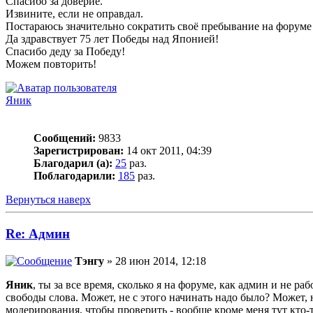
Спасибо за доверие.
Извините, если не оправдал.
Постараюсь значительно сократить своё пребывание на форуме (
Да здравствует 75 лет Победы над Японией!
Спасибо деду за Победу!
Можем повторить!
Яник
Сообщений:
9833
Зарегистрирован:
14 окт 2011, 04:39
Благодарил (а):
25
раз.
Поблагодарили:
185
раз.
Вернуться наверх
Re: Админ
Тэнгу
» 28 июн 2014, 12:18
Яник
, ты за все время, сколько я на форуме, как админ и не ра
свободы слова. Может, не с этого начинать надо было? Может, н
модерирования, чтобы проверить - вообще кроме меня тут кто-т