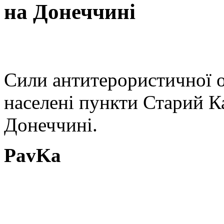
на Донеччині
Сили антитерористичної о
населені пункти Старий Ка
Донеччині.
PavKa