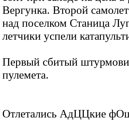
Вергунка. Второй самолет
над поселком Станица Луг
летчики успели катапульт
Первый сбитый штурмовик
пулемета.
Отлетались АдЦЦкие фОш