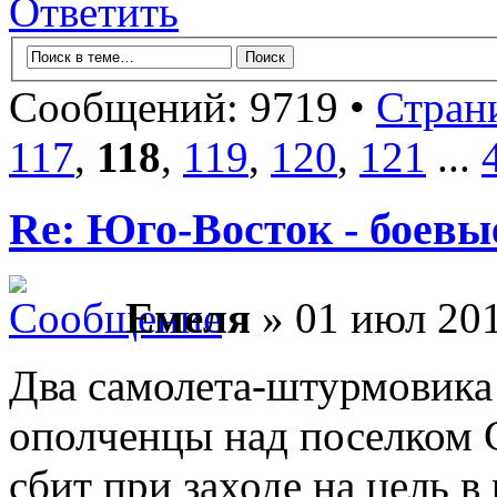
Ответить
Сообщений: 9719 •
Стран
117
,
118
,
119
,
120
,
121
...
Re: Юго-Восток - боевы
Емеля
» 01 июл 201
Два самолета-штурмовика
ополченцы над поселком 
сбит при заходе на цель в