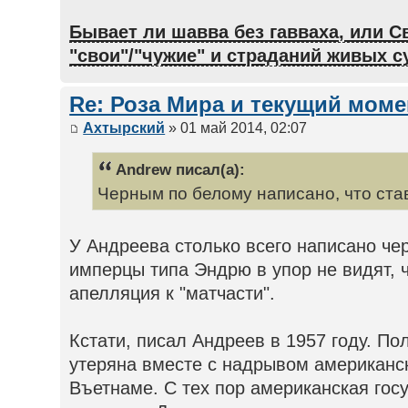
Бывает ли шавва без гавваха, или С
"свои"/"чужие" и страданий живых 
Re: Роза Мира и текущий моме
Ахтырский
» 01 май 2014, 02:07
Andrew писал(а):
Черным по белому написано, что став
У Андреева столько всего написано че
имперцы типа Эндрю в упор не видят, 
апелляция к "матчасти".
Кстати, писал Андреев в 1957 году. По
утеряна вместе с надрывом американс
Въетнаме. С тех пор американская гос