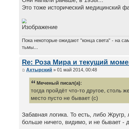
Они напали раньше, в 1938г...
Это тоже исторический медицинский фа
Пока некоторые ожидают "конца света" - на са
тьмы...
Re: Роза Мира и текущий моме
Ахтырский
» 01 май 2014, 00:48
Меченый писал(а):
тогда пройдёт что-то другое, столь 
место пусто не бывает (с)
Забавная логика. То есть, либо Жругр, 
больше ничего, видимо, и не бывает - 