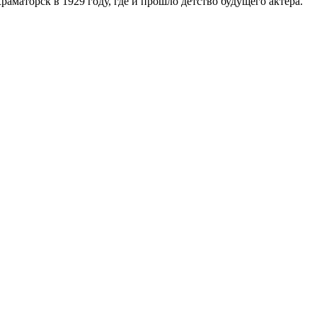
аматорск в 1929 году, где и прошло детство будущего актера.