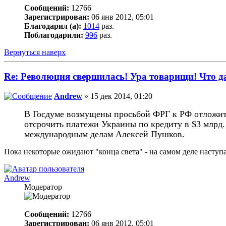
Сообщений:
12766
Зарегистрирован:
06 янв 2012, 05:01
Благодарил (а):
1014
раз.
Поблагодарили:
996
раз.
Вернуться наверх
Re: Революция свершилась! Ура товарищи! Что 
Andrew
» 15 дек 2014, 01:20
В Госдуме возмущены просьбой ФРГ к РФ отложит
отсрочить платежи Украины по кредиту в $3 млрд. 
международным делам Алексей Пушков.
Пока некоторые ожидают "конца света" - на самом деле наступа
Andrew
Модератор
Сообщений:
12766
Зарегистрирован:
06 янв 2012, 05:01