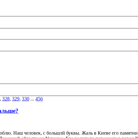
,
328
,
329
,
330
...
456
дальше?
юблю. Наш человек, с большлй буквы. Жаль в Киеве его памятни