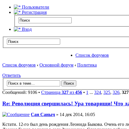
Пользователи
Регистрация
Вход
Список форумов
Список форумов
‹
Основной форум
‹
Политика
Ответить
Сообщений: 9106 •
Страница
327
из
456
•
1
...
324
,
325
,
326
,
327
Re: Революция свершилась! Ура товарищи! Что 
Сан Саныч
» 14 дек 2014, 16:05
Кстати. 12-го был день рождения Леонида Быкова. Очень его л