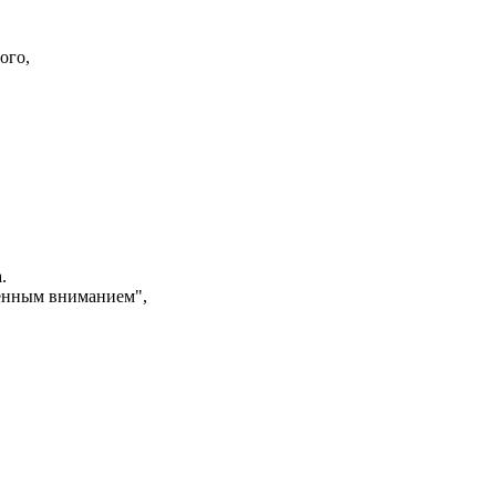
ого,
.
шенным вниманием",