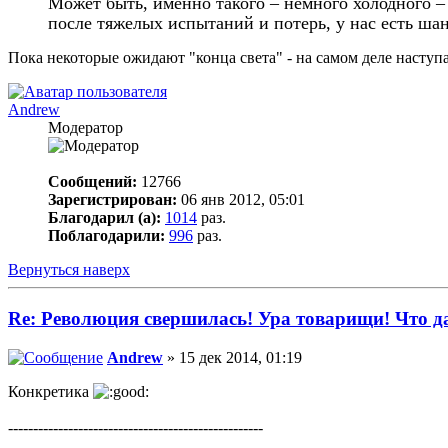
Может быть, именно такого – немного холодного –
после тяжелых испытаний и потерь, у нас есть ш
Пока некоторые ожидают "конца света" - на самом деле наступа
Andrew
Модератор
Сообщений:
12766
Зарегистрирован:
06 янв 2012, 05:01
Благодарил (а):
1014
раз.
Поблагодарили:
996
раз.
Вернуться наверх
Re: Революция свершилась! Ура товарищи! Что 
Andrew
» 15 дек 2014, 01:19
Конкретика
---------------------------------------------------