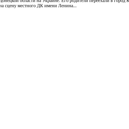
онецкой области на Украине. Его родители переехали в город Кр
на сцену местного ДК имени Ленина...