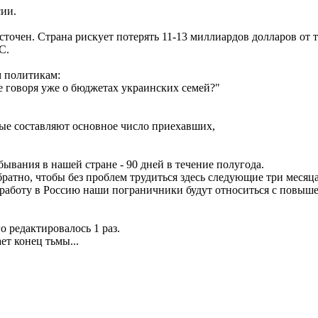
сии.
точен. Страна рискует потерять 11-13 миллиардов долларов от т
С.
м политикам:
не говоря уже о бюджетах украинских семей?"
орые составляют основное число приехавших,
ывания в нашей стране - 90 дней в течение полугода.
братно, чтобы без проблем трудиться здесь следующие три месяца
а работу в Россию наши пограничники будут относиться с повы
го редактировалось 1 раз.
ет конец тьмы...