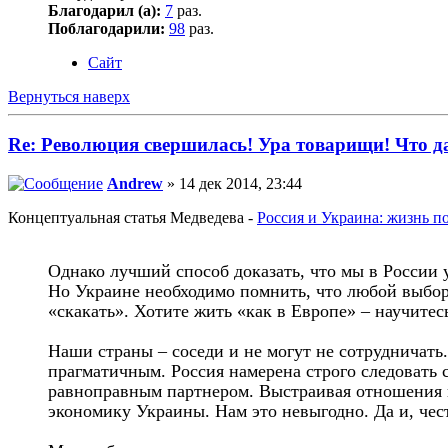
Благодарил (а):
7
раз.
Поблагодарили:
98
раз.
Сайт
Вернуться наверх
Re: Революция свершилась! Ура товарищи! Что 
Andrew
» 14 дек 2014, 23:44
Концептуальная статья Медведева -
Россия и Украина: жизнь п
Однако лучший способ доказать, что мы в России 
Но Украине необходимо помнить, что любой выбор 
«скакать». Хотите жить «как в Европе» – научитес
Наши страны – соседи и не могут не сотрудничать
прагматичным. Россия намерена строго следовать 
равноправным партнером. Выстраивая отношения в
экономику Украины. Нам это невыгодно. Да и, чест