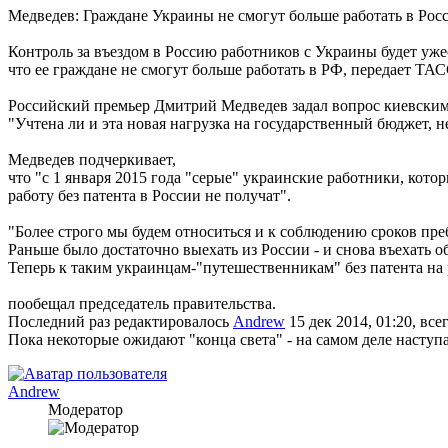
Медведев: Граждане Украины не смогут больше работать в Рос
Контроль за въездом в Россию работников с Украины будет ужес
что ее граждане не смогут больше работать в РФ, передает ТАС
Российский премьер Дмитрий Медведев задал вопрос киевски
"Учтена ли и эта новая нагрузка на государственный бюджет, 
Медведев подчеркивает,
что "с 1 января 2015 года "серые" украинские работники, кот
работу без патента в России не получат".
"Более строго мы будем относиться и к соблюдению сроков преб
Раньше было достаточно выехать из России - и снова въехать о
Теперь к таким украинцам-"путешественникам" без патента н
пообещал председатель правительства.
Последний раз редактировалось
Andrew
15 дек 2014, 01:20, все
Пока некоторые ожидают "конца света" - на самом деле наступа
Andrew
Модератор