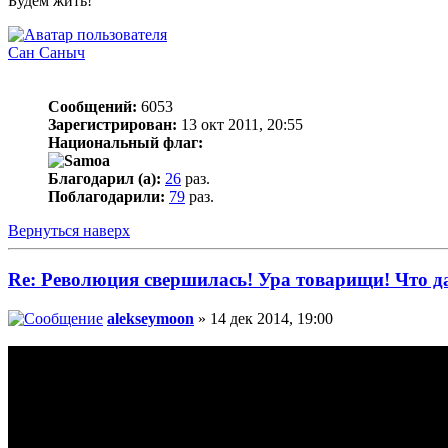
Будем жить!
Сан Саныч
Сообщений:
6053
Зарегистрирован:
13 окт 2011, 20:55
Национальный флаг:
Благодарил (а):
26
раз.
Поблагодарили:
79
раз.
Вернуться наверх
Re: Революция свершилась! Ура товарищи! Что 
alekseymoon
» 14 дек 2014, 19:00