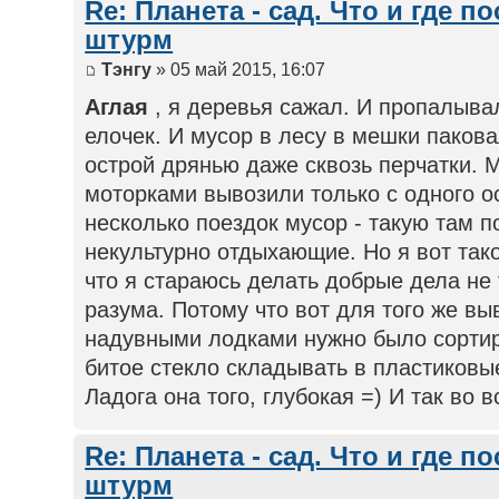
Re: Планета - сад. Что и где п
штурм
Тэнгу
» 05 май 2015, 16:07
Аглая
, я деревья сажал. И пропалыва
елочек. И мусор в лесу в мешки пакова
острой дрянью даже сквозь перчатки.
моторками вывозили только с одного о
несколько поездок мусор - такую там 
некультурно отдыхающие. Но я вот так
что я стараюсь делать добрые дела не 
разума. Потому что вот для того же в
надувными лодками нужно было сортир
битое стекло складывать в пластиковые
Ладога она того, глубокая =) И так во в
Re: Планета - сад. Что и где п
штурм