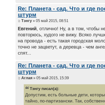
Re: Планета - сад. Что и где п
штурм
Тэнгу
» 05 май 2015, 08:51
Евгений
, отлично! Ну, а в том, чтобы
повторюсь, худого не вижу. Всяко лучш
на провода - есть такая городская мол
точно не зацветут, а деревца - чем анг
спят...
Re: Планета - сад. Что и где п
штурм
Аглая
» 05 май 2015, 15:39
Тэнгу писал(а):
Допустим, есть больные дети, котор
тайно, по-партизански. Так, собстве