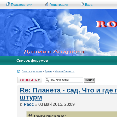
Пользователи
Регистрация
Вход
Список форумов
Список форумов
‹
Архив
‹
Живая Планета
Ответить
Re: Планета - сад. Что и гд
штурм
Раос
» 03 май 2015, 23:09
Тэнгу писал(а):