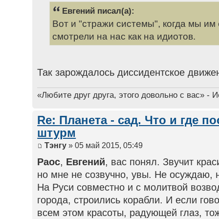
Евгений писал(а):
Вот и "стражи системы", когда мы им 
смотрели на нас как на идиотов.
Так зарождалось диссидентское движе
«Любите друг друга, этого довольно с вас» - 
Re: Планета - сад. Что и где п
штурм
Тэнгу
» 05 май 2015, 05:49
Раос
,
Евгений
, вас понял. Звучит кра
но мне не созвучно, увы. Не осуждаю, 
На Руси совместно и с молитвой возво
города, строились корабли. И если гово
всем этом красоты, радующей глаз, то