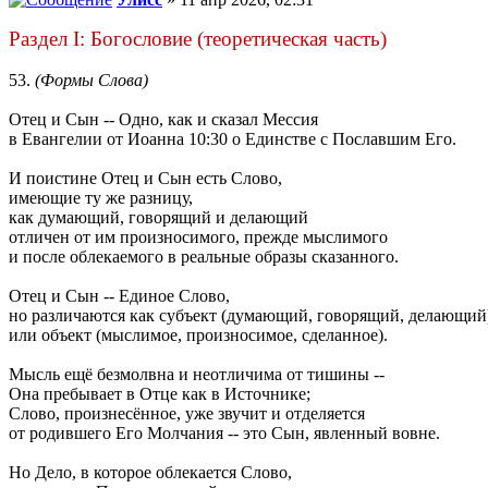
Раздел I: Богословие (теоретическая часть)
53.
(Формы Слова)
Отец и Сын -- Одно, как и сказал Мессия
в Евангелии от Иоанна 10:30 о Единстве с Пославшим Его.
И поистине Отец и Сын есть Слово,
имеющие ту же разницу,
как думающий, говорящий и делающий
отличен от им произносимого, прежде мыслимого
и после облекаемого в реальные образы сказанного.
Отец и Сын -- Единое Слово,
но различаются как субъект (думающий, говорящий, делающий
или объект (мыслимое, произносимое, сделанное).
Мысль ещё безмолвна и неотличима от тишины --
Она пребывает в Отце как в Источнике;
Слово, произнесённое, уже звучит и отделяется
от родившего Его Молчания -- это Сын, явленный вовне.
Но Дело, в которое облекается Слово,