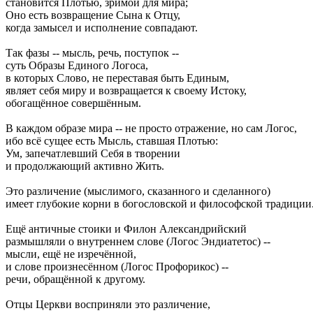
становится Плотью, зримой для мира;
Оно есть возвращение Сына к Отцу,
когда замысел и исполнение совпадают.
Так фазы -- мысль, речь, поступок --
суть Образы Единого Логоса,
в которых Слово, не переставая быть Единым,
являет себя миру и возвращается к своему Истоку,
обогащённое совершённым.
В каждом образе мира -- не просто отражение, но сам Логос,
ибо всё сущее есть Мысль, ставшая Плотью:
Ум, запечатлевший Себя в творении
и продолжающий активно Жить.
Это различение (мыслимого, сказанного и сделанного)
имеет глубокие корни в богословской и философской традиции
Ещё античные стоики и Филон Александрийский
размышляли о внутреннем слове (Логос Эндиатетос) --
мысли, ещё не изречённой,
и слове произнесённом (Логос Профорикос) --
речи, обращённой к другому.
Отцы Церкви восприняли это различение,