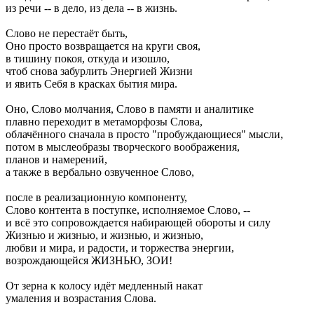
из речи -- в дело, из дела -- в жизнь.
Слово не перестаёт быть,
Оно просто возвращается на круги своя,
в тишину покоя, откуда и изошло,
чтоб снова забурлить Энергией Жизни
и явить Себя в красках бытия мира.
Оно, Слово молчания, Слово в памяти и аналитике
плавно переходит в метаморфозы Слова,
облачённого сначала в просто "пробуждающиеся" мысли,
потом в мыслеобразы творческого воображения,
планов и намерений,
а также в вербально озвученное Слово,
после в реализационную компоненту,
Слово контента в поступке, исполняемое Слово, --
и всё это сопровождается набирающей обороты и силу
Жизнью и жизнью, и жизнью, и жизнью,
любви и мира, и радости, и торжества энергии,
возрождающейся ЖИЗНЬЮ, ЗОИ!
От зерна к колосу идёт медленный накат
умаления и возрастания Слова.