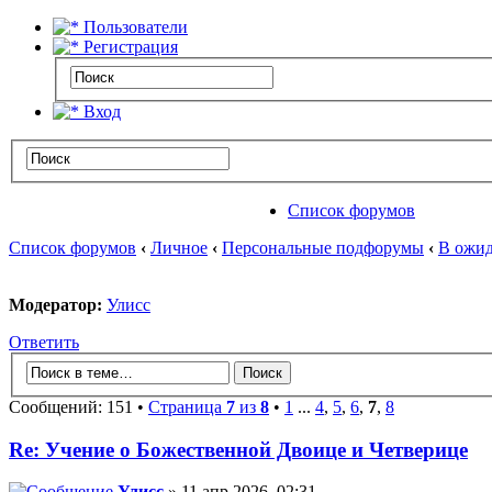
Пользователи
Регистрация
Вход
Список форумов
Список форумов
‹
Личное
‹
Персональные подфорумы
‹
В ожид
Модератор:
Улисс
Ответить
Сообщений: 151 •
Страница
7
из
8
•
1
...
4
,
5
,
6
,
7
,
8
Re: Учение о Божественной Двоице и Четверице
Улисс
» 11 апр 2026, 02:31