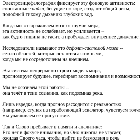
Электроэнцефалография фиксирует эту фоновую активность:
спонтанные
спайки
, бегущие по коре, создают общий ритм,
подобный тихому дыханию глубоких вод.
Когда мы отгораживаем мозг от шумов мира,
эта активность не ослабевает, но усиливается --
как будто тишина не гасит, а пробуждает внутреннее движение.
Исследователи называют это
дефолт-системой мозга
--
сетью областей, которые остаются активными,
когда мы не сосредоточены на внешнем.
Эта система непрерывно строит модель мира,
прогнозирует будущее, перебирает воспоминания и возможност
Мы не осознаём этой работы --
она течёт в тени сознания, как подземная река.
Лишь изредка, когда прогноз расходится с реальностью
(например, ступая на неработающий эскалатор, чувствуем толчо
мы улавливаем её присутствие.
Так и Слово пребывает в памяти и аналитике:
Его нет в фокусе внимания, но Оно никогда не угасает,
ожидая Своего часа, чтобы выйти из безмолвия в речь,