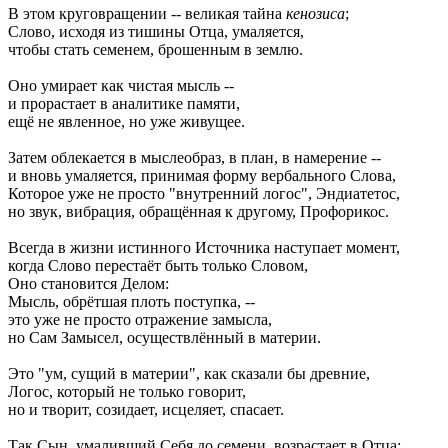
В этом круговращении -- великая тайна
кенозиса
;
Слово, исходя из тишины Отца, умаляется,
чтобы стать семенем, брошенным в землю.
Оно умирает как чистая мысль --
и прорастает в аналитике памяти,
ещё не явленное, но уже живущее.
Затем облекается в мыслеобраз, в план, в намерение --
и вновь умаляется, принимая форму вербального Слова,
Которое уже не просто "внутренний логос", Эндиатетос,
но звук, вибрация, обращённая к другому, Профорикос.
Всегда в жизни истинного Источника наступает момент,
когда Слово перестаёт быть только Словом,
Оно становится Делом:
Мысль, обрётшая плоть поступка, --
это уже не просто отражение замысла,
но Сам Замысел, осуществлённый в материи.
Это "ум, сущий в материи", как сказали бы древние,
Логос, который не только говорит,
но и творит, созидает, исцеляет, спасает.
Так Сын, умаливший Себя до семени, возрастает в Отца;