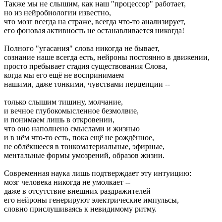
Также мы не слышим, как наш "процессор" работает,
но из нейробиологии известно,
что мозг всегда на страже, всегда что-то анализирует,
его фоновая активность не останавливается никогда!
Полного "угасания" слова никогда не бывает,
сознание наше всегда есть, нейроны постоянно в движении,
просто пребывает стадия существования Слова,
когда мы его ещё не воспринимаем
нашими, даже тонкими, чувствами перцепции --
только слышим тишину, молчание,
и вечное глубокомысленное безмолвие,
и понимаем лишь в откровении,
что оно наполнено смыслами и жизнью
и в нём что-то есть, пока ещё не рождённое,
не облёкшееся в тонкоматериальные, эфирные,
ментальные формы умозрений, образов жизни.
Современная наука лишь подтверждает эту интуицию:
мозг человека никогда не умолкает --
даже в отсутствие внешних раздражителей
его нейроны генерируют электрические импульсы,
словно прислушиваясь к невидимому ритму.