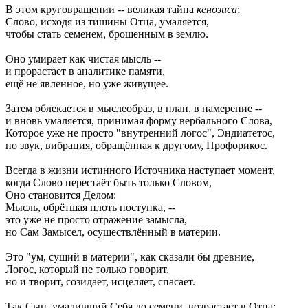
В этом круговращении -- великая тайна
кенозиса
;
Слово, исходя из тишины Отца, умаляется,
чтобы стать семенем, брошенным в землю.
Оно умирает как чистая мысль --
и прорастает в аналитике памяти,
ещё не явленное, но уже живущее.
Затем облекается в мыслеобраз, в план, в намерение --
и вновь умаляется, принимая форму вербального Слова,
Которое уже не просто "внутренний логос", Эндиатетос,
но звук, вибрация, обращённая к другому, Профорикос.
Всегда в жизни истинного Источника наступает момент,
когда Слово перестаёт быть только Словом,
Оно становится Делом:
Мысль, обрётшая плоть поступка, --
это уже не просто отражение замысла,
но Сам Замысел, осуществлённый в материи.
Это "ум, сущий в материи", как сказали бы древние,
Логос, который не только говорит,
но и творит, созидает, исцеляет, спасает.
Так Сын, умаливший Себя до семени, возрастает в Отца;