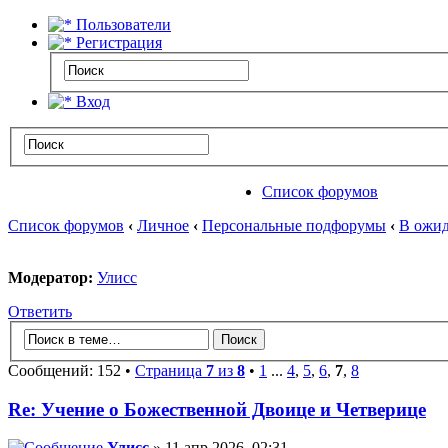
Пользователи
Регистрация
Вход
Список форумов
Список форумов
‹
Личное
‹
Персональные подфорумы
‹
В ожид
Модератор:
Улисс
Ответить
Сообщений: 152 •
Страница
7
из
8
•
1
...
4
,
5
,
6
,
7
,
8
Re: Учение о Божественной Двоице и Четверице
Улисс
» 11 апр 2026, 02:31