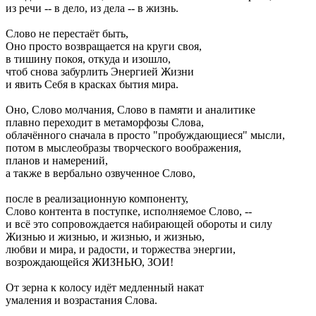
из речи -- в дело, из дела -- в жизнь.
Слово не перестаёт быть,
Оно просто возвращается на круги своя,
в тишину покоя, откуда и изошло,
чтоб снова забурлить Энергией Жизни
и явить Себя в красках бытия мира.
Оно, Слово молчания, Слово в памяти и аналитике
плавно переходит в метаморфозы Слова,
облачённого сначала в просто "пробуждающиеся" мысли,
потом в мыслеобразы творческого воображения,
планов и намерений,
а также в вербально озвученное Слово,
после в реализационную компоненту,
Слово контента в поступке, исполняемое Слово, --
и всё это сопровождается набирающей обороты и силу
Жизнью и жизнью, и жизнью, и жизнью,
любви и мира, и радости, и торжества энергии,
возрождающейся ЖИЗНЬЮ, ЗОИ!
От зерна к колосу идёт медленный накат
умаления и возрастания Слова.