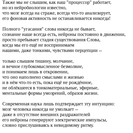
Также мы не слышим, как наш "процессор" работает,
но из нейробиологии известно,
что мозг всегда на страже, всегда что-то анализирует,
его фоновая активность не останавливается никогда!
Полного "угасания" слова никогда не бывает,
сознание наше всегда есть, нейроны постоянно в движении,
просто пребывает стадия существования Слова,
когда мы его ещё не воспринимаем
нашими, даже тонкими, чувствами перцепции --
только слышим тишину, молчание,
и вечное глубокомысленное безмолвие,
и понимаем лишь в откровении,
что оно наполнено смыслами и жизнью
и в нём что-то есть, пока ещё не рождённое,
не облёкшееся в тонкоматериальные, эфирные,
ментальные формы умозрений, образов жизни.
Современная наука лишь подтверждает эту интуицию:
мозг человека никогда не умолкает --
даже в отсутствие внешних раздражителей
его нейроны генерируют электрические импульсы,
словно прислушиваясь к невидимому ритму.