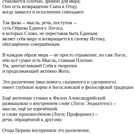
становится Плотью, зримой для мира;
Оно есть возвращение Сына к Отцу,
когда замысел и исполнение совпадают.
Так фазы -- мысль, речь, поступок --
суть Образы Единого Логоса,
в которых Слово, не переставая быть Единым,
являет себя миру и возвращается к своему Истоку,
обогащённое совершённым.
В каждом образе мира -- не просто отражение, но сам Логос,
ибо всё сущее есть Мысль, ставшая Плотью:
Ум, запечатлевший Себя в творении
и продолжающий активно Жить.
Это различение (мыслимого, сказанного и сделанного)
имеет глубокие корни в богословской и философской традиции
Ещё античные стоики и Филон Александрийский
размышляли о внутреннем слове (Логос Эндиатетос) --
мысли, ещё не изречённой,
и слове произнесённом (Логос Профорикос) --
речи, обращённой к другому.
Отцы Церкви восприняли это различение,