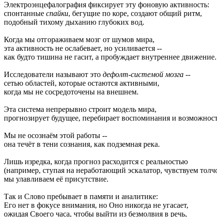
Электроэнцефалография фиксирует эту фоновую активность:
спонтанные
спайки
, бегущие по коре, создают общий ритм,
подобный тихому дыханию глубоких вод.
Когда мы отгораживаем мозг от шумов мира,
эта активность не ослабевает, но усиливается --
как будто тишина не гасит, а пробуждает внутреннее движение.
Исследователи называют это
дефолт-системой мозга
--
сетью областей, которые остаются активными,
когда мы не сосредоточены на внешнем.
Эта система непрерывно строит модель мира,
прогнозирует будущее, перебирает воспоминания и возможност
Мы не осознаём этой работы --
она течёт в тени сознания, как подземная река.
Лишь изредка, когда прогноз расходится с реальностью
(например, ступая на неработающий эскалатор, чувствуем толчо
мы улавливаем её присутствие.
Так и Слово пребывает в памяти и аналитике:
Его нет в фокусе внимания, но Оно никогда не угасает,
ожидая Своего часа, чтобы выйти из безмолвия в речь,