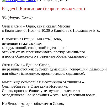
Раздел I: Богословие (теоретическая часть)
53.
(Формы Слова)
Отец и Сын -- Одно, как и сказал Мессия
в Евангелии от Иоанна 10:30 о Единстве с Пославшим Его.
И поистине Отец и Сын есть Слово,
имеющие ту же разницу,
как думающий, говорящий и делающий
отличен от им произносимого, прежде мыслимого
и после облекаемого в реальные образы сказанного.
Отец и Сын -- Единое Слово,
но различаются как субъект (думающий, говорящий, делающий
или объект (мыслимое, произносимое, сделанное).
Мысль ещё безмолвна и неотличима от тишины --
Она пребывает в Отце как в Источнике;
Слово, произнесённое, уже звучит и отделяется
от родившего Его Молчания -- это Сын, явленный вовне.
Но Дело, в которое облекается Слово,