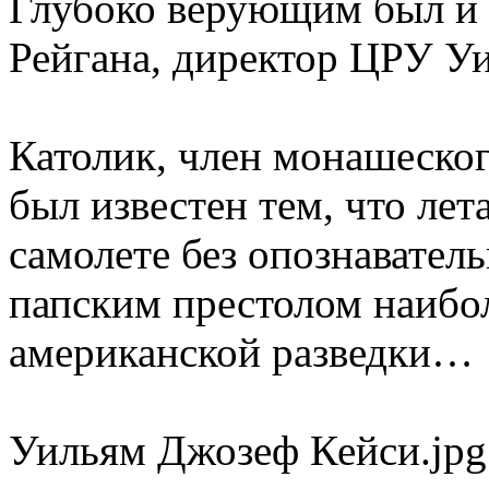
Глубоко верующим был и
Рейгана, директор ЦРУ У
Католик, член монашеског
был известен тем, что лет
самолете без опознаватель
папским престолом наиб
американской разведки…
Уильям Джозеф Кейси.jpg