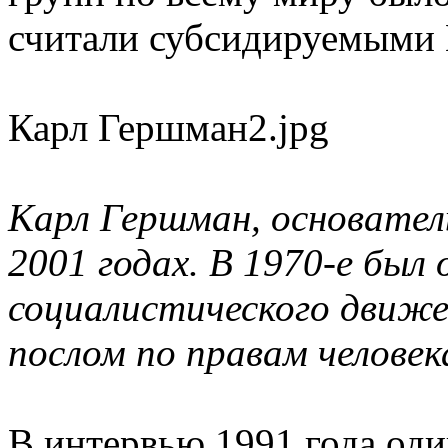
считали субсидируемыми
Карл Гершман2.jpg
Карл Гершман, основател
2001 годах. В 1970-е был 
социалистического движен
послом по правам челове
В интервью 1991 года од