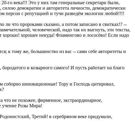
20-го века!!! Это у них там генеральные секретари были,
я, силою демократии и авторитета личности, демократически
сом персон с репутацией и тучи разведём экологии любой!!!!
ло ли что пророками сказано, а потом записано в свитках!? --
амечательной, человеческой, надо так их выгнуть, эти тексты,
дет хорошо! хорошее некуда! Фламингово и лососёво! Если надо
ся; к тому же, большинство из вас -- сами себе авторитеты и
о, бородатого и козырного самого! И пусть работает на благо
яем соборно инновационные! Тору и Господь цитировал,
х?
на что не похожее, фирменное, экстраординарное,
е учение Розы Мира!
 Родонистский, Третий! в серебряном веке придумали,