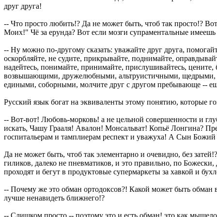
друг друга!
-- Что просто любить!? Да не может быть, чтоб так просто!? В
Моих!" Чё за ерунда? Вот если мозги супраментальные имеешь 
-- Ну можно по-другому сказать: уважайте друг друга, помогайт
оскорбляйте, не судите, прикрывайте, поднимайте, оправдывайте
надейтесь, понимайте, принимайте, прислушивайтесь, цените
возвышающими, дружелюбными, альтруистичными, щедрыми, 
едиными, соборными, молчите друг с другом пребывающе -- ещ
Русский язык богат на эквиваленты этому понятию, которые го
-- Вот-вот! Любовь-морковь! а не цельной совершенности и гл
искать, Чашу Грааля! Авалон! Монсальват! Копьё Лонгина? Пр
госпитальерам и тамплиерам респект и уважуха! А Сын Божий пр
Да не может быть, чтоб так элементарно и очевидно, без затей
гиликов, далеко не пневматиков, и это правильно, по Божески, 
проходят и бегут в продуктовые супермаркеты за хавкой и бухл
-- Почему же это обман ортодоксов?! Какой может быть обман 
лучше ненавидеть ближнего!?
-- Слишком просто -- поэтому это и есть обман! это как мышел