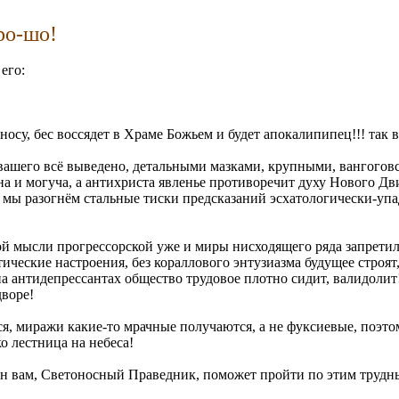
-ро-шо!
его:
носу, бес воссядет в Храме Божьем и будет апокалипипец!!! так 
 вашего всё выведено, детальными мазками, крупными, вангогов
льна и могуча, а антихриста явленье противоречит духу Нового Д
!! мы разогнём стальные тиски предсказаний эсхатологически-у
 мысли прогрессорской уже и миры нисходящего ряда запретили,
ические настроения, без кораллового энтузиазма будущее строят
на антидепрессантах общество трудовое плотно сидит, валидол
дворе!
 миражи какие-то мрачные получаются, а не фуксиевые, поэтому
о лестница на небеса!
 и он вам, Светоносный Праведник, поможет пройти по этим труд