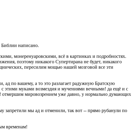
в Библии написано.
скими, монеренуаровскими, всё в картинках и подробностях.
вижения, поэтому никакого Супертирана не будет, никакого
паднических, пересилим мощью нашей мозговой все эти
 ад по вашему, а то это разлагает радужную Братскую
, с этими муками возмездия и мучениями вечными! да ещё и с
ит! отмершим мировозрением уже давно, у нормально думающих
 запретили мы ад и отменили, так вот -- прямо рубанули по
ным временам!