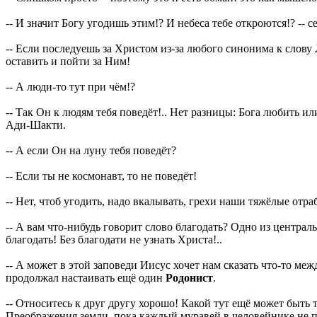
-- И значит Богу угодишь этим!? И небеса тебе откроются!? --
-- Если последуешь за Христом из-за любого синонима к слову Л
оставить и пойти за Ним!
-- А люди-то тут при чём!?
-- Так Он к людям тебя поведёт!.. Нет разницы: Бога любить и
Ади-Шакти.
-- А если Он на луну тебя поведёт?
-- Если ты не космонавт, то не поведёт!
-- Нет, чтоб угодить, надо вкалывать, грехи наши тяжёлые отра
-- А вам что-нибудь говорит слово благодать? Одно из централ
благодать! Без благодати не узнать Христа!..
-- А может в этой заповеди Иисус хочет нам сказать что-то м
продолжал настаивать ещё один
Родонист
.
-- Относитесь к друг другу хорошо! Какой тут ещё может быт
Преображения земли, пока каждый муравей в человейнике не пе