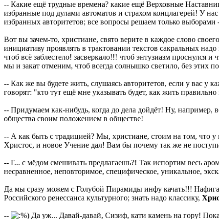
-- Какие ещё трудные времена? какие ещё Верховные Наставник
избранные под дулами автоматов и страхом концлагерей! У нас
избранных авторитетов; все вопросы решаем только выборами --
Вот вы зачем-то, христиане, свято верите в каждое слово своег
инициативу проявлять в трактовании текстов сакральных надо и
чтоб всё заблестело! засверкало!!! чтоб энтузиазм проснулся и
мы и закат отменим, чтоб всегда солнышко светило, без этих 
-- Как же вы будете жить, слушаясь авторитетов, если у вас у 
говорят: "кто тут ещё мне указывать будет, как жить правильно
-- Придумаем как-нибудь, когда до дела дойдёт! Ну, например, 
общества своим положением в обществе!
-- А как быть с традицией? Мы, христиане, стоим на том, что
Христос, и новое Учение дал! Вам бы почему так же не поступит
-- Г... с мёдом смешивать предлагаешь?! Так испортим весь ар
несравненное, неповторимое, специфическое, уникальное, экск
Да мы сразу можем с Голубой Пирамиды инфу качать!!! Нафига 
Российского ренессанса культурного; знать надо классику,
Хри
--
Да уж... Давай-давай, Сизиф, кати камень на гору! Пока