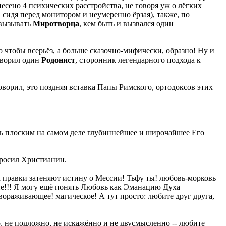
есено 4 психических расстройства, не говоря уж о лёгких
, сидя перед монитором и неумеренно ёрзая), также, по
 вызывать
Миротворца
, кем быть и вызвался один
о чтобы всерьёз, а больше сказочно-мифически, образно! Ну и
говорил один
Родонист
, сторонник легендарного подхода к
оворил, это поздняя вставка Папы Римского, ортодоксов этих
ать плоским на самом деле глубиннейшее и широчайшее Его
просил Христианин.
их правки затеняют истину о Мессии! Тьфу ты! любовь-морковь
ние!!! Я могу ещё понять Любовь как Эманацию Духа
авораживающее! магическое! А тут просто: любите друг друга,
тно, не подложно, не искажённо и не двусмысленно -- любите