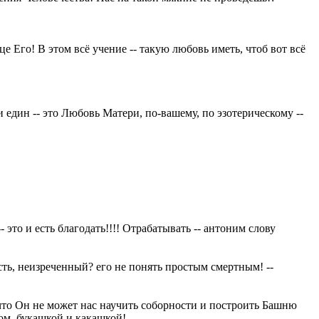
е Его! В этом всё учение -- такую любовь иметь, чтоб вот всё
и един -- это Любовь Матери, по-вашему, по эзотерическому --
это и есть благодать!!!! Отрабатывать -- антоним слову
сть, неизреченный? его не понять простым смертным! --
что Он не может нас научить соборности и построить Башню
ом, букашкой и какашкой!