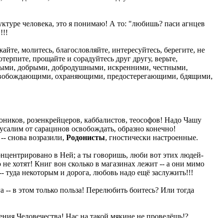
уктуре человека, это я понимаю! А то: "любишь? паси агнцев
!!!
жайте, молитесь, благословляйте, интересуйтесь, берегите, не
терпите, прощайте и сорадуйтесь друг другу, верьте,
овыми, добрыми, добродушными, искренними, честными,
свобождающими, охраняющими, предостерегающими, бдящими,
тоников, розенкрейцеров, каббалистов, теософов! Надо Чашу
салим от сарацинов освобождать, образно конечно!
-- снова возразили,
Родонисты
, гностически настроенные.
концентрировано в Ней; а ты говоришь, люби вот этих людей-
 не хотят! Книг вон сколько в магазинах лежит -- а они мимо
- туда некоторым и дорога, любовь надо ещё заслужить!!!
 -- в этом только польза! Перелюбить боитесь? Или тогда
ления Человечества! Нас на такой мякине не проведёшь!?