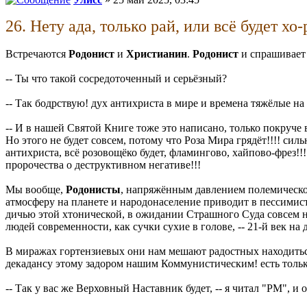
26. Нету ада, только рай, или всё будет хо
Встречаются
Родонист
и
Христианин
.
Родонист
и спрашивает 
-- Ты что такой сосредоточенный и серьёзный?
-- Так бодрствую! дух антихриста в мире и времена тяжёлые на 
-- И в нашей Святой Книге тоже это написано, только покруче
Но этого не будет совсем, потому что Роза Мира грядёт!!!! си
антихриста, всё розовощёко будет, фламингово, хайпово-фрез!
пророчества о деструктивном негативе!!!
Мы вообще,
Родонисты
, напряжённым давлением полемической
атмосферу на планете и народонаселение приводит в пессимист
дичью этой хтонической, в ожидании Страшного Суда совсем 
людей современности, как сучки сухие в голове, -- 21-й век на 
В миражах гортензиевых они нам мешают радостных находиться,
декадансу этому задором нашим Коммунистическим! есть тольк
-- Так у вас же Верховный Наставник будет, -- я читал "РМ",