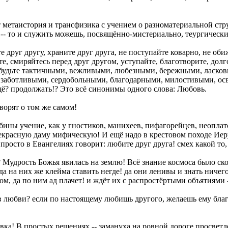
от метаистория и трансфизика с учением о разноматериальной стр
-- то и служить можешь, посвящённо-мистериально, теургически
е друг другу, храните друг друга, не поступайте коварно, не оби
, смиряйтесь перед друг другом, уступайте, благотворите, долго
, будьте тактичными, вежливыми, любезными, бережными, ласк
заботливыми, сердобольными, благодарными, милостивыми, о
ё? продолжать!? Это всё синонимы одного слова: Любовь.
ворят о том же самом!
убины учение, как у гностиков, манихеев, пифагорейцев, неопла
екрасную даму мифическую! И ещё надо в крестовом походе Иеру
осто в Евангелиях говорит: любите друг друга! смех какой то, 
!? Мудрость Божья явилась на землю! Всё знание космоса было с
да на них же клейма ставить негде! да они ленивы и знать ничего
ом, да по ним ад плачет! и ждёт их с распростёртыми объятиями -
в любви? если по настоящему любишь другого, желаешь ему блага
овка! В простых решениях -- замануха на ровной дороге просвет