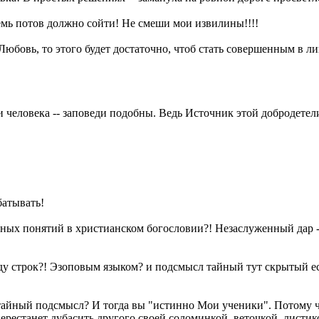
 семь потов должно сойти! Не смеши мои извилины!!!!
юбовь, то этого будет достаточно, чтоб стать совершенным в лиц
ли человека -- заповеди подобны. Ведь Источник этой добродетел
батывать!
ьных понятий в христианском богословии?! Незаслуженный дар -- 
ежду строк?! Эзоповым языком? и подсмысл тайный тут скрытый е
ь тайный подсмысл? И тогда вы "истинно Мои ученики". Потому 
рестанет дубасить другого своей соломинкой, веточкой, листик