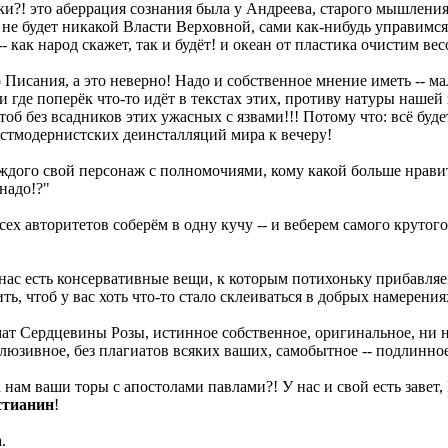
и?! это аберрация сознания была у Андреева, старого мышления 
 не будет никакой Власти Верховной, сами как-нибудь управимс
 как народ скажет, так и будёт! и океан от пластика очистим ве
о Писания, а это неверно! Надо и собственное мнение иметь -- ма
 где поперёк что-то идёт в текстах этих, противу натуры нашей з
 чтоб без всадников этих ужасных с язвами!!! Потому что: всё бу
постмодернистских деинсталляций мира к вечеру!
каждого свой персонаж с полномочиями, кому какой больше нравит
 надо!?"
всех авторитетов соберём в одну кучу -- и веберем самого крутог
 у нас есть консервативные вещи, к которым потихоньку прибавл
ь, чтоб у вас хоть что-то стало склеиваться в добрых намерения
омат Сердцевины Розы, истинное собственное, оригинальное, ни 
люзивное, без плагиатов всяких ваших, самобытное -- подлинно
нам ваши торы с апостолами павлами?! У нас и свой есть завет,
стианин
!
.