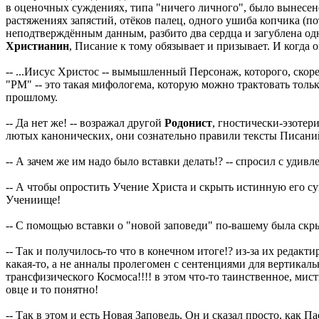
в оценочных суждениях, типа "ничего личного", было вынесено
растяжениях запястий, отёков палец, одного ушиба копчика (по
неподтверждённым данным, разбито два сердца и загублена одн
Христианин
, Писание к тому обязывает и призывает. И когда 
-- ...Иисус Христос -- вымышленный Персонаж, которого, скоре
"РМ" -- это такая мифологема, которую можно трактовать тольк
прошлому.
-- Да нет же! -- возражал другой
Родонист
, гностически-эзотер
лютых канонических, они сознательно правили тексты Писаний
-- А зачем же им надо было вставки делать!? -- спросил с удив
-- А чтобы опростить Учение Христа и скрыть истинную его су
Учениище!
-- С помощью вставки о "новой заповеди" по-вашему была скры
-- Так и получилось-то что в конечном итоге!? из-за их редак
какая-то, а не анналы пролегомен с сентенциями для вертикаль
трансфизического Космоса!!!! в этом что-то таинственное, мис
овце и то понятно!
-- Так в этом и есть Новая Заповедь, Он и сказал просто, как 