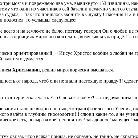
 три мозга и повреждено два ума, вывихнуто 153 извилины, нан
тому что один из участников сей баталии неудачно упал со стула
а судьба, -- так что пришлось звонить в Службу Спасения 112 и
он подоспел, то услышал следующее:
е всего и на земле-то не было, поэтому говорил Он о любви не т
о в ассоциациях мирового контекста, кому какая уж придёт! -- 
ически ориентированный, -- Иисус Христос вообще о любви не г
, как им вздумается!
лением
Христианин
, решив миротворчески вмешаться.
щность от народа, чтоб они не знали настоящую правду!!! сдел
та эзотерическая часть Его Слова к людям?! -- с недоумением с
тирования стало не видно настоящего трансфизического Учения, 
ного взлёта в глубины гносеологии!!! слюни какие-то, а не уче
тическое есть, невыразимое! непонятное! загадочное! манящее! з
Пастух овцам, чтоб всякая поняла, не образно, не тайно, не скры