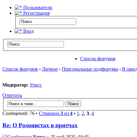
Пользователи
Регистрация
Вход
Список форумов
Список форумов
‹
Личное
‹
Персональные подфорумы
‹
В ожид
Модератор:
Улисс
Ответить
Сообщений: 76 •
Страница
3
из
4
•
1
,
2
,
3
,
4
Re: О Родонистах в притчах
Улисс
» 25 май 2025, 03:45