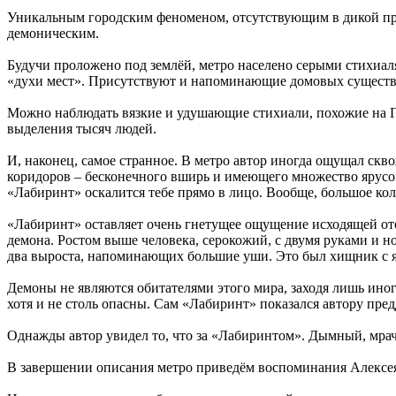
Уникальным городским феноменом, отсутствующим в дикой прир
демоническим.
Будучи проложено под землёй, метро населено серыми стихиа
«духи мест». Присутствуют и напоминающие домовых существа,
Можно наблюдать вязкие и удушающие стихиали, похожие на Г
выделения тысяч людей.
И, наконец, самое странное. В метро автор иногда ощущал ск
коридоров – бесконечного вширь и имеющего множество ярусов 
«Лабиринт» оскалится тебе прямо в лицо. Вообще, большое ко
«Лабиринт» оставляет очень гнетущее ощущение исходящей отов
демона. Ростом выше человека, серокожий, с двумя руками и но
два выроста, напоминающих большие уши. Это был хищник с я
Демоны не являются обитателями этого мира, заходя лишь иног
хотя и не столь опасны. Сам «Лабиринт» показался автору пре
Однажды автор увидел то, что за «Лабиринтом». Дымный, мра
В завершении описания метро приведём воспоминания Алексе