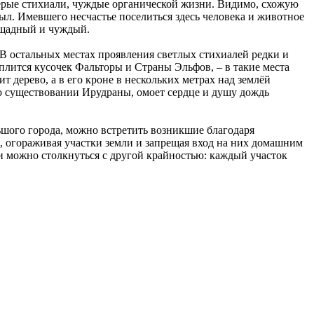
-серые стихиали, чуждые органической жизни. Видимо, схожую
был. Имевшего несчастье поселиться здесь человека и животное
пощадный и чуждый.
. В остальных местах проявления светлых стихиалей редки и
еплится кусочек Фальторы и Страны Эльфов, – в такие места
т дерево, а в его кроне в нескольких метрах над землёй
 о существовании Ирудраны, омоет сердце и душу дождь
ьшого города, можно встретить возникшие благодаря
, огораживая участки земли и запрещая вход на них домашним
и можно столкнуться с другой крайностью: каждый участок