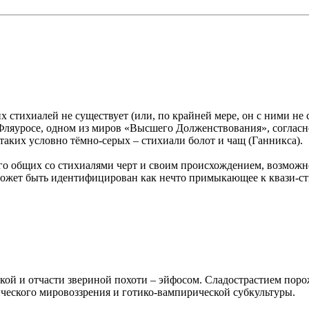
х стихиалей не существует (или, по крайней мере, он с ними не 
Фляуросе, одном из миров «Высшего Долженствования», согласно
таких условно тёмно-серых – стихиали болот и чащ (Ганникса).
о общих со стихиалями черт и своим происхождением, возможно,
 Может быть идентифицирован как нечто примыкающее к квази-ст
ской и отчасти звериной похоти – эйфосом. Сладострастием пор
ического мировоззрения и готико-вампирической субкультуры.