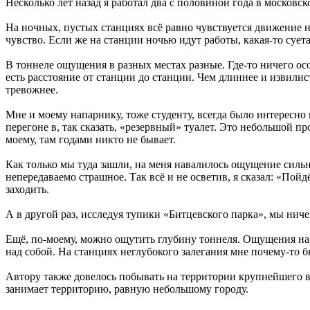
Несколько лет назад я работал два с половиной года в московс
На ночных, пустых станциях всё равно чувствуется движение н
чувство. Если же на станции ночью идут работы, какая-то суета,
В тоннеле ощущения в разных местах разные. Где-то ничего особ
есть расстояние от станции до станции. Чем длиннее и извилис
тревожнее.
Мне и моему напарнику, тоже студенту, всегда было интересно
перегоне в, так сказать, «резервный» туалет. Это небольшой пр
моему, там годами никто не бывает.
Как только мы туда зашли, на меня навалилось ощущение сильн
непередаваемо страшное. Так всё и не осветив, я сказал: «По
заходить.
А в другой раз, исследуя тупики «Битцевского парка», мы нич
Ещё, по-моему, можно ощутить глубину тоннеля. Ощущения на
над собой. На станциях неглубокого залегания мне почему-то бы
Автору также довелось побывать на территории крупнейшего 
занимает территорию, равную небольшому городу.