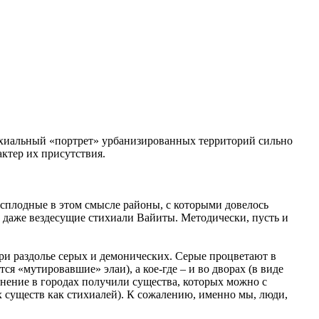
ихиальный «портрет» урбанизированных территорий сильно
актер их присутствия.
есплодные в этом смысле районы, с которыми довелось
т даже вездесущие стихиали Вайиты. Методически, пусть и
ри раздолье серых и демонических. Серые процветают в
ся «мутировавшие» элаи), а кое-где – и во дворах (в виде
анение в городах получили существа, которых можно с
 существ как стихиалей). К сожалению, именно мы, люди,