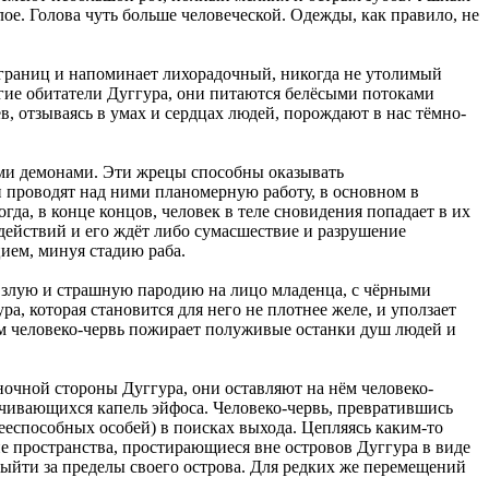
лое. Голова чуть больше человеческой. Одежды, как правило, не
 границ и напоминает лихорадочный, никогда не утолимый
угие обитатели Дуггура, они питаются белёсыми потоками
, отзываясь в умах и сердцах людей, порождают в нас тёмно-
ми демонами. Эти жрецы способны оказывать
и проводят над ними планомерную работу, в основном в
да, в конце концов, человек в теле сновидения попадает в их
 действий и его ждёт либо сумасшествие и разрушение
ием, минуя стадию раба.
на злую и страшную пародию на лицо младенца, с чёрными
а, которая становится для него не плотнее желе, и уползает
ам человеко-червь пожирает полуживые останки душ людей и
ночной стороны Дуггура, они оставляют на нём человеко-
сачивающихся капель эйфоса. Человеко-червь, превратившись
ееспособных особей) в поисках выхода. Цепляясь каким-то
ние пространства, простирающиеся вне островов Дуггура в виде
выйти за пределы своего острова. Для редких же перемещений