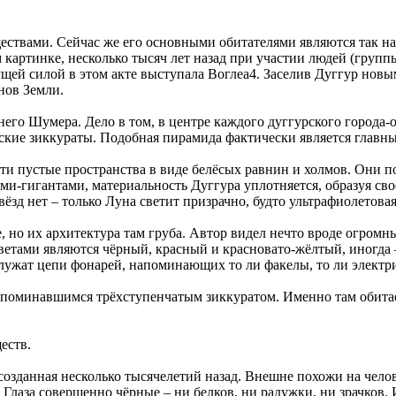
ествами. Сейчас же его основными обитателями являются так н
картинке, несколько тысяч лет назад при участии людей (групп
щей силой в этом акте выступала Воглеа4. Заселив Дуггур новы
нов Земли.
него Шумера. Дело в том, в центре каждого дуггурского города
е зиккураты. Подобная пирамида фактически является главным х
и пустые пространства в виде белёсых равнин и холмов. Они п
ами-гигантами, материальность Дуггура уплотняется, образуя с
звёзд нет – только Луна светит призрачно, будто ультрафиолетова
 но их архитектура там груба. Автор видел нечто вроде огромны
етами являются чёрный, красный и красновато-жёлтый, иногда 
ужат цепи фонарей, напоминающих то ли факелы, то ли электри
упоминавшимся трёхступенчатым зиккуратом. Именно там обитае
еств.
 созданная несколько тысячелетий назад. Внешне похожи на чел
я. Глаза совершенно чёрные – ни белков, ни радужки, ни зрачко