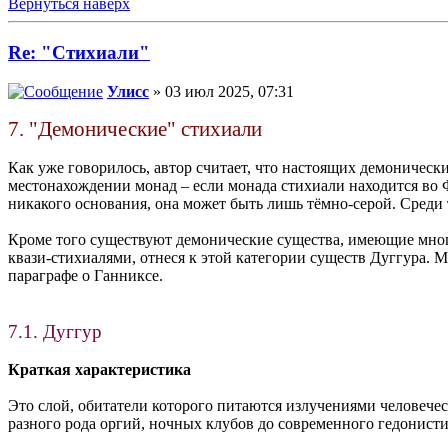
Вернуться наверх
Re: "Стихиали"
Улисс
» 03 июл 2025, 07:31
7. "Демонические" стихиали
Как уже говорилось, автор считает, что настоящих демонически
местонахождении монад – если монада стихиали находится во 
никакого основания, она может быть лишь тёмно-серой. Среди 
Кроме того существуют демонические существа, имеющие мног
квази-стихиалями, отнеся к этой категории существ Дуггура.
параграфе о Ганниксе.
7.1. Дуггур
Краткая характеристика
Это слой, обитатели которого питаются излучениями человече
разного рода оргий, ночных клубов до современного гедонист