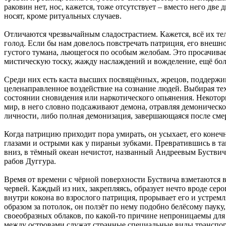
раковин нет, нос, кажется, тоже отсутствует – вместо него две
носят, кроме ритуальных случаев.
Отличаются чрезвычайным сладострастием. Кажется, всё их те
голод. Если бы нам довелось повстречать патриция, его внеш
густого тумана, льющегося по особым желобам. Это просачивае
мистическую тоску, жажду наслаждений и вожделение, ещё бол
Среди них есть каста высших посвящённых, жрецов, поддержи
целенаправленное воздействие на сознание людей. Выбирая тех
состоянии сновидения или наркотического опьянения. Некоторые
мир, в него словно подсаживают демона, отравляя демоническо
личности, либо полная демонизация, завершающаяся после смер
Когда патрицию приходит пора умирать, он усыхает, его конеч
глазами и острыми как у пираньи зубками. Превратившись в так
вниз, в тёмный океан нечистот, названный Андреевым Буствич
рабов Дуггура.
Время от времени с чёрной поверхности Буствича взметаются в
червей. Каждый из них, закрепляясь, образует нечто вроде се
внутри кокона во взрослого патриция, прорывает его и устрем
образом за потолок, он ползёт по нему подобно белёсому пауку
своеобразных облаков, по какой-то причине непроницаемы для 
между островами служат странные специальные виды транспор