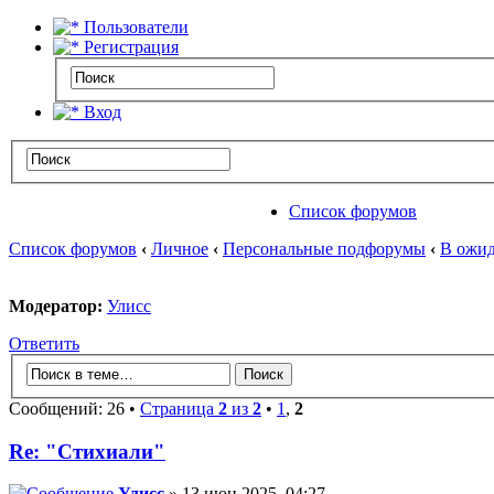
Пользователи
Регистрация
Вход
Список форумов
Список форумов
‹
Личное
‹
Персональные подфорумы
‹
В ожид
Модератор:
Улисс
Ответить
Сообщений: 26 •
Страница
2
из
2
•
1
,
2
Re: "Стихиали"
Улисс
» 13 июн 2025, 04:27