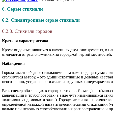
6.
Серые стихиали
6.2. Синантропные серые стихиали
6.2.3. Стихиали городов
Краткая характеристика
Кроме видоизменившихся в каменных джунглях домовых, в наш
отличается от расположенных за городской чертой местностей.
Наблюдения
Города заметно беднее стихиалями, чем даже подвергнутая си
столкнуться автору, – это административные и деловые кварта
неосознанно, устранены стихиали из крупных гипермаркетов и
Весь спектр обитающих в городах стихиалей смещён в тёмно-с
канализации и трубопроводах (в виде чуть изменившихся стихиа
«одичавших» домовых и элаев). Городские свалки населяют ве
определённой натяжкой назвать демоническими стихиалями («н
вольно или невольно способствовали их распространению и пр