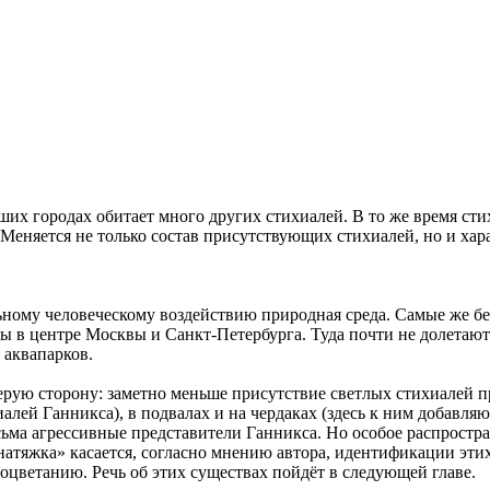
их городах обитает много других стихиалей. В то же время ст
 Меняется не только состав присутствующих стихиалей, но и хар
льному человеческому воздействию природная среда. Самые же б
лы в центре Москвы и Санкт-Петербурга. Туда почти не долетаю
 аквапарков.
ерую сторону: заметно меньше присутствие светлых стихиалей п
лей Ганникса), в подвалах и на чердаках (здесь к ним добавляют
сьма агрессивные представители Ганникса. Но особое распростр
атяжка» касается, согласно мнению автора, идентификации этих
оцветанию. Речь об этих существах пойдёт в следующей главе.