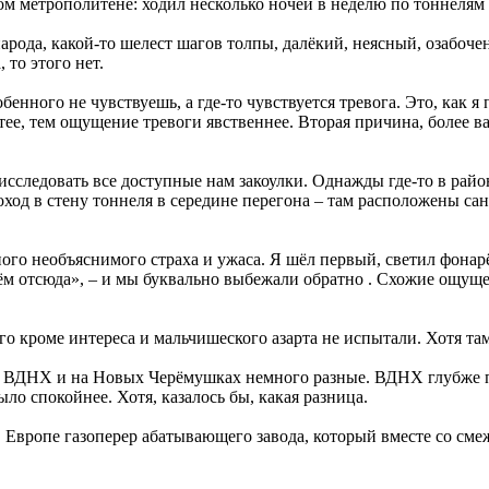
ком метрополитене: ходил несколько ночей в неделю по тоннелям 
арода, какой-то шелест шагов толпы, далёкий, неясный, озабоче
 то этого нет.
енного не чувствуешь, а где-то чувствуется тревога. Это, как я 
тее, тем ощущение тревоги явственнее. Вторая причина, более в
 исследовать все доступные нам закоулки. Однажды где-то в ра
оход в стену тоннеля в середине перегона – там расположены сану
ого необъяснимого страха и ужаса. Я шёл первый, светил фонарё
йдём отсюда», – и мы буквально выбежали обратно . Схожие ощущ
его кроме интереса и мальчишеского азарта не испытали. Хотя т
 ВДНХ и на Новых Черёмушках немного разные. ВДНХ глубже поч
ло спокойнее. Хотя, казалось бы, какая разница.
в Европе газоперер абатывающего завода, который вместе со 