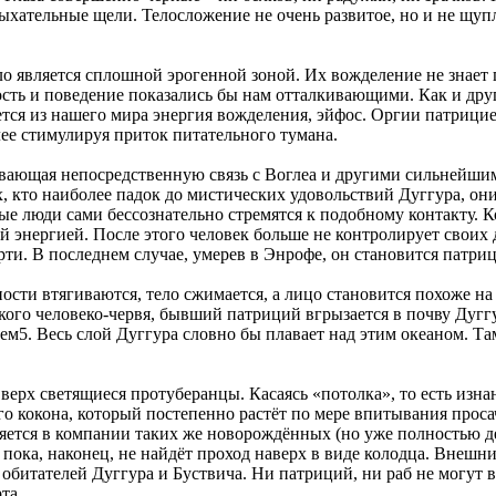
 дыхательные щели. Телосложение не очень развитое, но и не щуп
ло является сплошной эрогенной зоной. Их вожделение не знает
ность и поведение показались бы нам отталкивающими. Как и др
тся из нашего мира энергия вожделения, эйфос. Оргии патрициев
ее стимулируя приток питательного тумана.
вающая непосредственную связь с Воглеа и другими сильнейши
, кто наиболее падок до мистических удовольствий Дуггура, он
 люди сами бессознательно стремятся к подобному контакту. Ког
й энергией. После этого человек больше не контролирует своих
ти. В последнем случае, умерев в Энрофе, он становится патриц
ности втягиваются, тело сжимается, а лицо становится похоже 
ого человеко-червя, бывший патриций вгрызается в почву Дуггур
ем5. Весь слой Дуггура словно бы плавает над этим океаном. Т
верх светящиеся протуберанцы. Касаясь «потолка», то есть изна
рого кокона, который постепенно растёт по мере впитывания про
ляется в компании таких же новорождённых (но уже полностью д
, пока, наконец, не найдёт проход наверх в виде колодца. Внеш
обитателей Дуггура и Буствича. Ни патриций, ни раб не могут 
та.