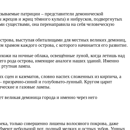
азываемые патриции – представители демонической
ы жрецов и жриц тёмного культа) и нибрусков, подвергнутых
ми существами, она перенаправила на себя человеческую
-острова, выступая обиталищами для местных великих демониц,
рамом каждого острова, с которого начинается его развитие.
охожи на ночные облака, освещённые луной, когда летишь над
воего рода острова, имеющие аналоги наших зданий. Именно
я ртутная лампа.
х сцен и казематов, словно наспех сложенных из кирпича, а
– призрачно-синий и голубовато-лунный. Кругом царит
ческие и газовые лампы.
т великая демоница города и именно через него
овека, только совершенно лишены волосяного покрова, даже
в. Имеют небольшой рот, полный мелких и острых зубов. Ушных