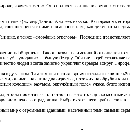
оде, является метро. Оно полностью лишено светлых стихиалей
лями пещер (их мир Даниил Андреев называл Каттарамом), кото
 соотносящиеся с ними примерно так же, как дикие коты с дом
анникс, а также «аморфные эгрегоры». Последние представляют
вожение «Лабиринта». Так он назвал не имеющий отношения к ст
вглубь, уводящих в тёмную бездну. Обилие людей сглаживает ег
личество людей всегда заметно укрепляет барьеры вокруг Энроф
сюду угрозы. Там темно и в то же время откуда-то словно льёт
гами, он имел на спине два отростка, похожих на обрубки крыль
сным холодным разумом, окружённый полем ужаса, будто искри
да, чтобы поохотиться или отловить кого-то. Однако местные ж
ддверием некоего страдалища. Выбраться из него крайне сложно.
чный мир с огромными зданиями, населённый теми самыми серы
я.