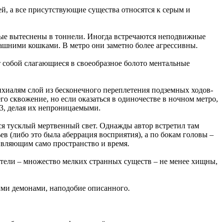
, а все присутствующие существа относятся к серым и
рые вытеснены в тоннели. Иногда встречаются неподвижные
ашними кошками. В метро они заметно более агрессивны.
 собой слагающиеся в своеобразное болото ментальные
ихиалям слой из бесконечного переплетения подземных ходов-
о сквожение, но если оказаться в одиночестве в ночном метро,
а3, делая их непроницаемыми.
ся тусклый мертвенный свет. Однажды автор встретил там
ев (либо это была аберрация восприятия), а по бокам головы –
вляющим само пространство и время.
ители – множество мелких странных существ – не менее хищны,
ми демонами, наподобие описанного.