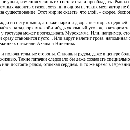
а не ушли, изменился лишь их состав: стали преобладать тёмно
емных ядовитых газов, хотя ни в одном из таких мест автор не 
а существование. Этот мир не сказать, что злой, – скорее, бес
 дождю и снегу крыши, а также парки и дворы некоторых церквей
адётся на задворках какой-нибудь укромный уголок, в котором т
 у тротуара может проглядывать Мурохамма. Или, например, стои
сразу становится пусто... Или вдруг налетит гроза, напоминая
нежинках стихиали Ахаша и Нивенны.
 и положительные стороны. Сплошь и рядом, даже в центре бол
изнью. Такие пятачки следовало бы даже создавать специально
 или постоять рядом, отдыхая сердцем. В то же время в Германи
о.