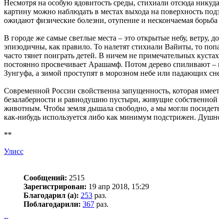
Несмотря на особую ядовитость среды, стихиали отсюда никуд
картину можно наблюдать в местах выхода на поверхность подз
ожидают физические болезни, отупение и нескончаемая борьба з
В городе же самые светлые места – это открытые небу, ветру,
эпизодичны, как правило. То налетят стихиали Вайиты, то поп
часто тянет поиграть детей. В ничем не примечательных кустах
постоянно просвечивает Арашамф. Потом дерево спиливают – и 
Зунгуфа, а зимой проступят в морозном небе или падающих с
Современной России свойственна запущенность, которая имеет
безалаберности и равнодушию пустыри, живущие собственной ж
животным. Чтобы земля дышала свободно, а мы могли посидеть
как-нибудь используется либо как минимум подстрижен. Душн
**
Улисс
Сообщений:
2515
Зарегистрирован:
19 апр 2018, 15:29
Благодарил (а):
253
раз.
Поблагодарили:
367
раз.