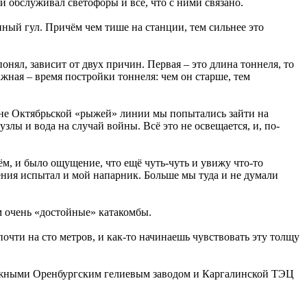
и обслуживал светофоры и всё, что с ними связано.
нный гул. Причём чем тише на станции, тем сильнее это
понял, зависит от двух причин. Первая – это длина тоннеля, то
ажная – время постройки тоннеля: чем он старше, тем
йоне Октябрьской «рыжей» линии мы попытались зайти на
злы и вода на случай войны. Всё это не освещается, и, по-
м, и было ощущение, что ещё чуть-чуть и увижу что-то
ения испытал и мой напарник. Больше мы туда и не думали
ам очень «достойные» катакомбы.
ти на сто метров, и как-то начинаешь чувствовать эту толщу
смежными Оренбургским гелиевым заводом и Каргалинской ТЭЦ