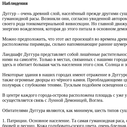
Наблюдения
Дуггур – очень древний слой, населённый прежде другими сущ
гуманоидной расы. Возникли они, согласно увиденной автором 
своего рода тонкоматериальной вивисекции. Но главной движу
энергию вожделения, которая до этого питала в основном демо
Можно предположить, что этот акт произошёл во времена древ
расположены пирамиды, сильно напоминающие ранние шумерски
Ландшафт Дуггура представляет собой лишённые растительност
ними на самолёте. Только в местах, связанных с нашими город
здесь и обитает большая часть населения этого слоя. Солнца и 
Некоторые здания в наших городах имеют отражение в Дуггуре,
также огромные дворцы из чёрного камня. Преобладающими цв
полумрак с глубокими тенями. Тусклым подобием освещения сл
В центре каждого города-острова расположена площадь с уже 
осуществляется связь с Лунной Демоницей, Воглеа.
Обитателями Дуггура являются, как минимум, шесть типов сущ
1. Патриции. Основное население. Та самая гуманоидная раса,
бровей и ресниц. Кожа голубовато-сизого цвета, очень бледна