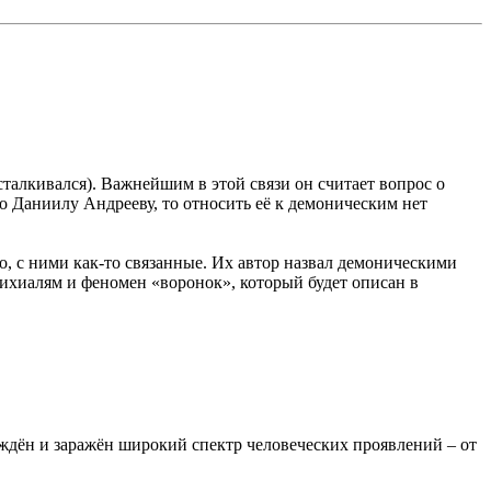
сталкивался). Важнейшим в этой связи он считает вопрос о
 Даниилу Андрееву, то относить её к демоническим нет
 с ними как-то связанные. Их автор назвал демоническими
ихиалям и феномен «воронок», который будет описан в
ождён и заражён широкий спектр человеческих проявлений – от