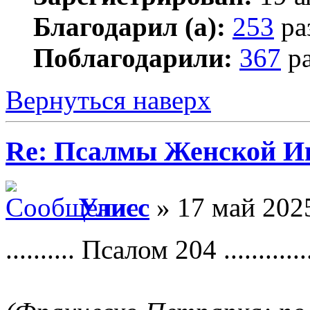
Благодарил (а):
253
ра
Поблагодарили:
367
ра
Вернуться наверх
Re: Псалмы Женской Ип
Улисс
» 17 май 2025
.......... Псалом 204 .............