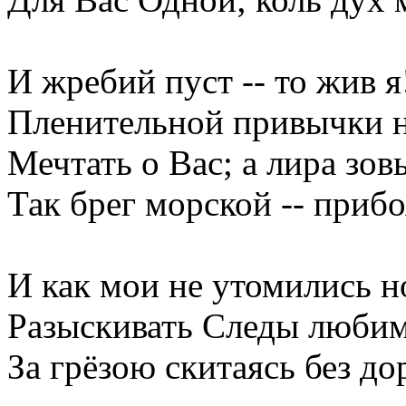
И жребий пуст -- то жив я
Пленительной привычки н
Мечтать о Вас; а лира зо
Так брег морской -- при
И как мои не утомились н
Разыскивать Следы любим
За грёзою скитаясь без до