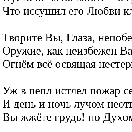
Что иссушил его Любви к
Творите Вы, Глаза, непо
Оружие, как неизбежен В
Огнём всё освящая несте
Уж в пепл истлел пожар с
И день и ночь лучом нео
Вы жжёте грудь! но Духом