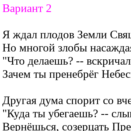
Вариант 2
Я ждал плодов Земли Св
Но многой злобы насажда
"Что делаешь? -- вскричал
Зачем ты пренебрёг Небе
Другая дума спорит со вч
"Куда ты убегаешь? -- слы
Вернёшься, созерцать Пр