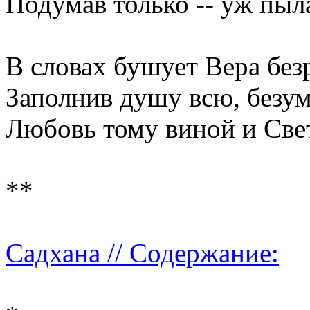
Подумав только -- уж пыл
В словах бушует Вера безр
Заполнив душу всю, безуме
Любовь тому виной и Свет
**
Садхана // Содержание: