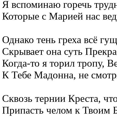
Я вспоминаю горечь труд
Которые с Марией нас вед
Однако тень греха всё гущ
Скрывает она суть Прекр
Когда-то я торил тропу, В
К Тебе Мадонна, не смотр
Сквозь тернии Креста, чт
Припасть челом к Твоим Б