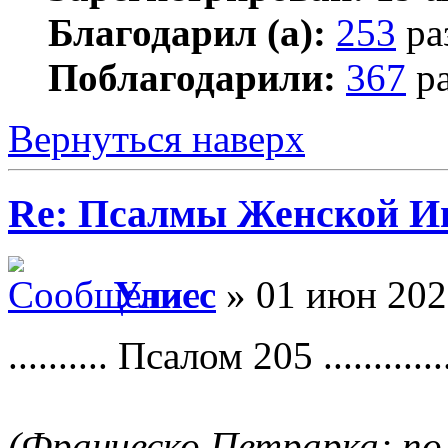
Благодарил (а):
253
ра
Поблагодарили:
367
ра
Вернуться наверх
Re: Псалмы Женской Ип
Улисс
» 01 июн 202
.......... Псалом 205 .............
(Франческо Петрарка; по