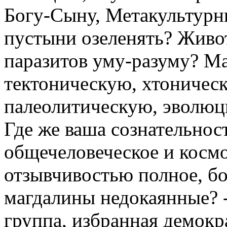
Богу-Сыну, Метакультур
пустыни озеленять? Живо
паразитов уму-разуму? М
тектоническую, хтоничес
палеолитическую, эволюц
Где же ваша сознательнос
общечеловеческое и косм
отзывчивостью полное, б
магдалины недокаянные? 
группа, избранная демокр