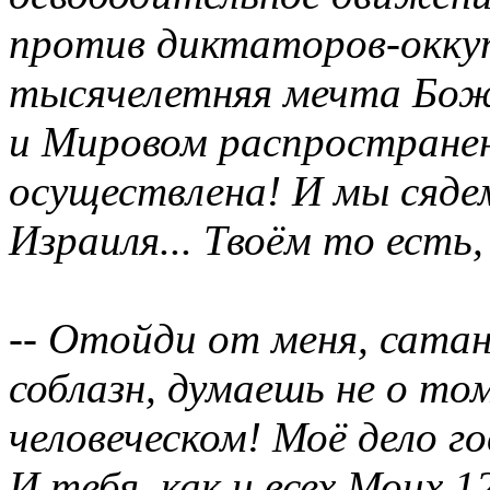
против диктаторов-оккуп
тысячелетняя мечта Божь
и Мировом распространен
осуществлена! И мы сяде
Израиля... Твоём то есть, 
-- Отойди от меня, сата
соблазн, думаешь не о то
человеческом! Моё дело г
И тебя, как и всех Моих 1