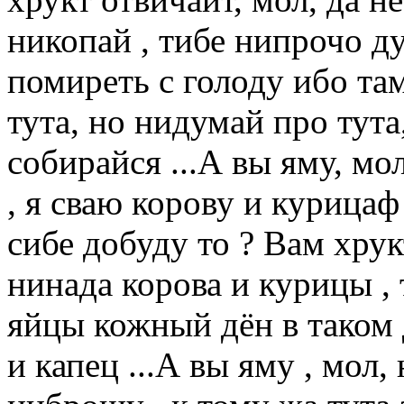
никопай , тибе нипрочо д
помиреть с голоду ибо там
тута, но нидумай про тут
собирайся ...А вы яму, мо
, я сваю корову и курицаф
сибе добуду то ? Вам хрук
нинада корова и курицы , 
яйцы кожный дён в таком
и капец ...А вы яму , мол,