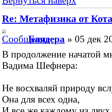
Вернуться наверх
Re: Метафизика от Кот
Баядера
» 05 дек 2
В продолжение начатой м
Вадима Шефнера:
Не восхваляй природу всл
Она для всех одна,
И все же каждому из двух