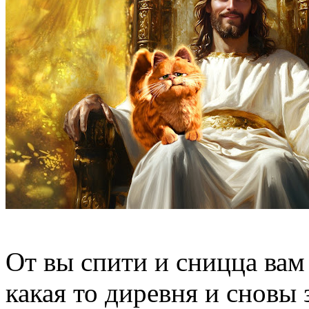
От вы спити и сницца вам 
какая то диревня и сновы 