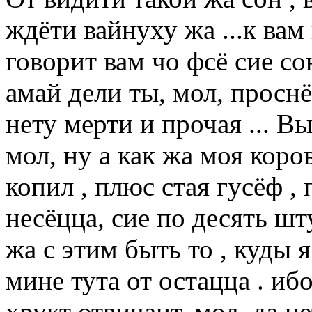
ждёти вайнуху жа ...к вам
говорит вам чо фсё сие со
амай дели ты, мол, просн
нету мерти и прочая ... 
мол, ну а как жа моя коро
копил , плюс стая гусёф ,
несёцца, сие по десять шт
жа с этим быть то , куды 
мине тута от остацца . ибо
хрукт отвичаит, мол, да н