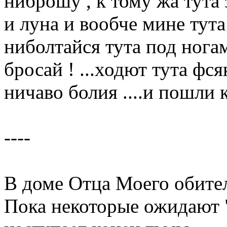
ниброшу , к тому жа тута 
и луна и вообче мине тута
ниболтайся тута под нога
бросай ! ...ходют тута фс
ничаво болия ....и пошли 
----
В доме Отца Моего обите
Пока некоторые ожидают "