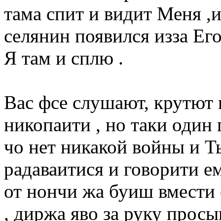
тама спит и видит Меня ,и
селянин появился изза Ег
Я там и сплю .
Вас фсе слушают, крутют 
никопаити , но таки один г
чо нет никакой войны и Т
радаваитися и говорити ем
от нончи жа буиш вмести 
, диржа яво за руку просы