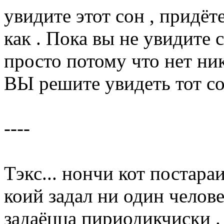
увидите этот сон , придёт
как . Пока вы не увидите с
просто потому что нет ник
ВЫ решите увидеть тот сон
----
Тэкс... нончи кот постара
коий задал ни один челове
задаёцца пириодикчиски .