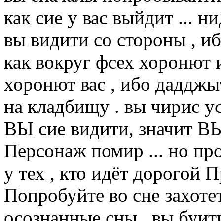
как сие у вас выйдит ... н
вы видити со стороны , иб
как вокруг фсех хоронют 
хоронют вас , ибо дадджы
на кладбищу . вы чирис у
ВЫ сие видити, значит ВЫ
Персонаж помир ... но пр
у тех , кто идёт дорогой
Попробуйте во сне захоте
осознанные сны , вы буит