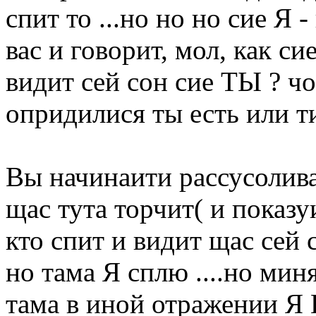
спит то ...но но но сие Я 
вас и говорит, мол, как сие
видит сей сон сие ТЫ ? чо
опридилися ты есть или ти
Вы начинаити рассусоливат
щас тута торчит( и показуи
кто спит и видит щас сей с
но тама Я сплю ....но миня
тама в иной отражении Я