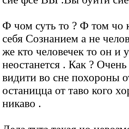
Ф чом суть то ? Ф том чо
себя Сознанием а не челов
же кто человечек то он и 
неостанется . Как ? Очень 
видити во сне похороны от
останицца от таво кого х
никаво .