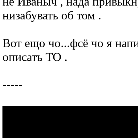
не Иваныч , нада привыкн
низабувать об том .
Вот ещо чо...фсё чо я напи
описать ТО .
-----