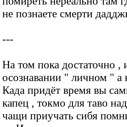
помиреть нереально там г
не познаете смерти даддж
---
На том пока достаточно , 
осознавании " личном " а
Када придёт время вы сам
капец , токмо для таво н
чащи приучать сибя помни