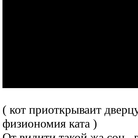
( кот приоткрываит дверц
физиономия ката )
От видити такой жа сон , 