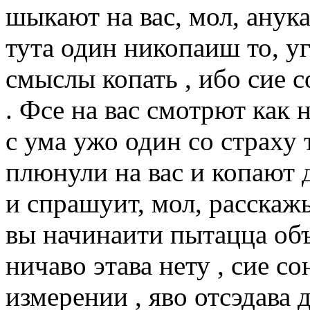
шыкают на вас, мол, анука
тута один никопаиш то, уг
смыслы копать , ибо сие со
. Фсе на вас смотрют как 
с ума ужо один со страху 
плюнули на вас и копают д
и спрашуит, мол, расскажы 
вы начинаити пытацца объ
ничаво этава нету , сие со
измерении , яво отсэдава