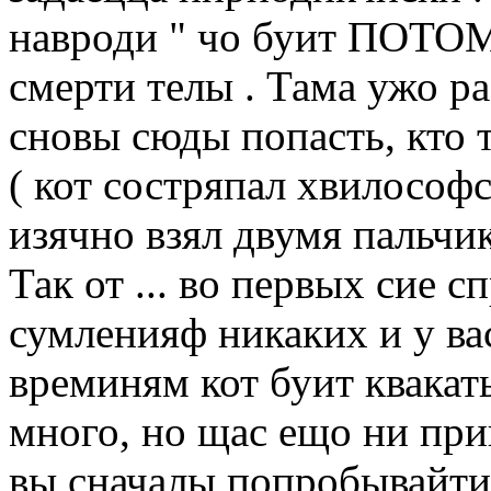
навроди " чо буит ПОТОМ
смерти телы . Тама ужо р
сновы сюды попасть, кто т
( кот состряпал хвилосо
изячно взял двумя пальч
Так от ... во первых сие 
сумленияф никаких и у ва
времиням кот буит квакать
много, но щас ещо ни приш
вы сначалы попробывайти 