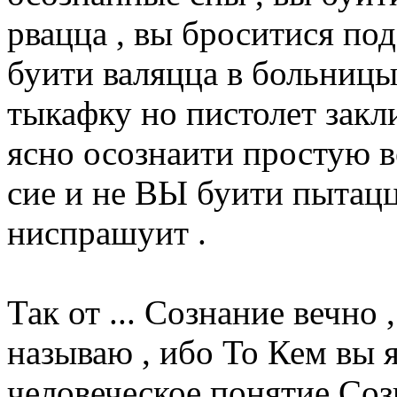
рвацца , вы броситися по
буити валяцца в больницы
тыкафку но пистолет закл
ясно осознаити простую в
сие и не ВЫ буити пытацца
ниспрашуит .
Так от ... Сознание вечно 
называю , ибо То Кем вы 
человеческое понятие Соз