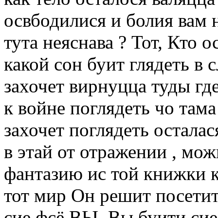
освбодилися и болия вам 
тута неяснава ? Тот, Кто 
какой сон буит глядеть в
захочет вирнуцца туды гд
к войне поглядеть чо там
захочет поглядеть остала
в этай от отражении , мо
фантазию ис той книжки к
тот мир Он решит посетит
сие фсё ВЫ .Вы буити сие