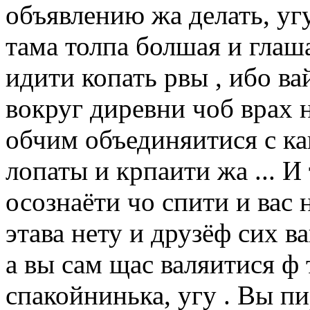
объявлению жа делать, уг
тама толпа болшая и глаша
идити копать рвы , ибо ва
вокруг диревни чоб врах н
обчим объединяитися с ка
лопаты и крпаити жа ... И
осознаёти чо спити и вас н
этава нету и друзёф сих в
а вы сам щас валяитися ф 
спакойнинька, угу . Вы п