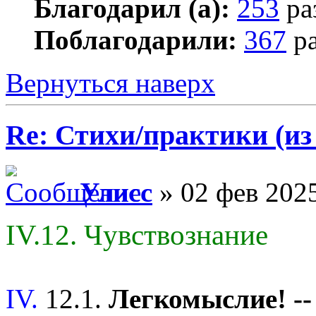
Благодарил (а):
253
ра
Поблагодарили:
367
ра
Вернуться наверх
Re: Стихи/практики (из
Улисс
» 02 фев 2025
IV.12. Чувствознание
IV.
12.1.
Легкомыслие! -