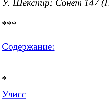
У. Шекспир; Сонет 147 (
***
Содержание:
*
Улисс