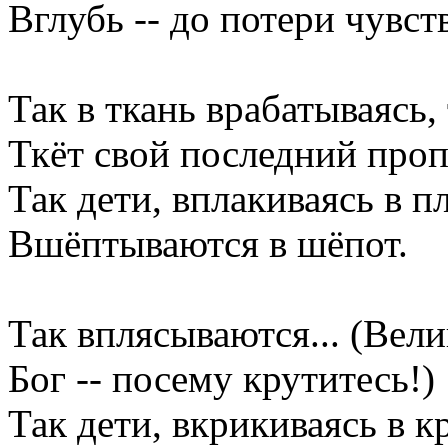
Вглубь -- до потери чувст
Так в ткань врабатываясь,
Ткёт свой последний проп
Так дети, вплакиваясь в пл
Вшёптываются в шёпот.
Так вплясываются... (Вели
Бог -- посему крутитесь!)
Так дети, вкрикиваясь в к