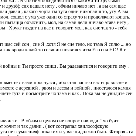
ехал жа ... Вы обчим объединяитися с какими то хруктами
у и друзёф сих вашых нету , обчим ничаво нет . а вы сам щас
пай давай , какого чорта ты тута один никопаиш то, угу А вы
, мол, сошол с ума ужо один со страху то и продолжают копать,
ти пытацца объяснить, мол, на самай дели ничаво этава нету ,
 . Хрукт глядит на вас и говорит, мол, как сие так то - тебя
 щас сей сон , сие Я ,хотя Я не сие тело, но тама Я сплю ....но
а как вроди какой то селянин появился изза Его сна НО! Я и
ой войны и Ты просто спиш . Вы радаваитися и говорити ему ,
 вместе с вами проснулся , ибо стал частью вас ещо во сне и
 вместе с деревней , рвом и лесом и войной , ниосталося камня
ридёте тута и посмотрите чо тама и как . Пока вы не увидите сей
.
дикчиски . В обчам и целом сие вопрос навроди " чо буит
 хочит и так далии . ( кот состряпал хвилософскую
та нет сумленияф никаких и у вас нидолжно быть. Фтороя - са