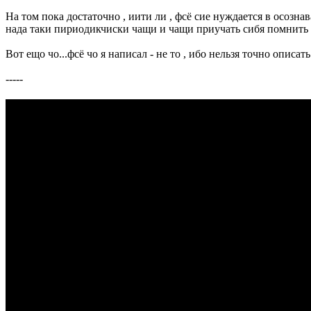
На том пока достаточно , иити ли , фсё сие нуждается в осозна
нада таки пириодикчиски чащи и чащи приучать сибя помнить ч
Вот ещо чо...фсё чо я написал - не то , ибо нельзя точно описать
-----