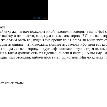
phpBB
[video]
ата )
айнуху жа ...к вам подходит иной человек и говорит вам чо фсё с
ыкафку и отвичаити, мол, ну а как жа моя корова ? Я на сваю ко
жа с этим быть то , куды я сие брошу то ? Нельзя ли мине тута от
 думать нинада , ты ниможыш помиреть с голоду ибо тама тот кто
нинада , я сваю корову и курицаф ниоставлю тута . где я их тама
н в таком домики есть ты идешь и бирёш и капец ...А вы яму , мо
цца, иди отседава, ниболтайся тута под ногами..Иш чо удумал ! 
ет конец тьмы...