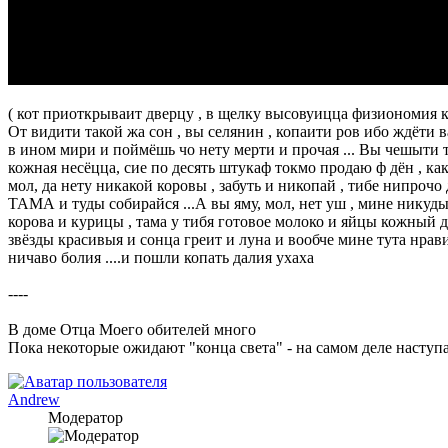
( кот приоткрываит дверцу , в щелку высовуицца физиономия к
От видити такой жа сон , вы селянин , копаити ров ибо ждёти в
в ином мири и поймёшь чо нету мерти и прочая ... Вы чешыти т
кожная несёцца, сие по десять штукаф токмо продаю ф дён , как 
мол, да нету никакой коровы , забуть и никопай , тибе нипрочо
ТАМА и туды собирайся ...А вы яму, мол, нет уш , мине никуды 
корова и курицы , тама у тибя готовое молоко и яйцы кожный дё
звёзды красивыя и сонца греит и луна и вообче мине тута нрави
ничаво болия ....и пошли копать далия ухаха
----
В доме Отца Моего обителей много
Пока некоторые ожидают "конца света" - на самом деле наступа
Andrew
Модератор