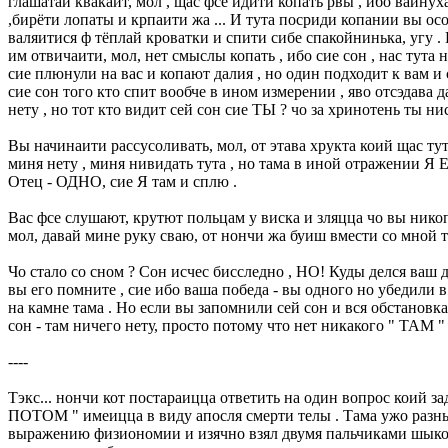
глашатай квакаит, мол , щас фсе идити копать рвы , ибо вайнух
,бирёти лопаты и крпаити жа ... И тута посриди копании вы осоз
валяитися ф тёплай кроватки и спити сибе спакойнинька, угу .
им отвичаити, мол, нет смыслы копать , ибо сие сон , нас тута 
сие плюнули на вас и копают далия , но один подходит к вам и 
сие сон того кто спит вообче в ином измерении , яво отсэдава да
нету , но тот кто видит сей сон сие ТЫ ? чо за хринотень ты ни
Вы начинаити рассусоливать, мол, от этава хрукта коий щас тута 
миня нету , миня нивидать тута , но тама в иной отражении Я 
Отец - ОДНО, сие Я там и сплю .
Вас фсе слушают, крутют польцам у виска и зляцца чо вы никопа
мол, давай мине руку сваю, от нончи жа буиш вмести со мной т
Чо стало со сном ? Сон исчес бисследно , НО! Куды делся ваш д
вы его помните , сие ибо ваша победа - вы одного но убедили в
на камне тама . Но если вы запомнили сей сон и вся обстановка 
сон - там ничего нету, просто потому что нет никакого " ТАМ " 
----
Тэкс... нончи кот постараицца ответить на один вопрос коий з
ПОТОМ " имеицца в виду апосля смерти телы . Тама ужо разныя
выражению физиономии и изячно взял двумя пальчиками шыколад