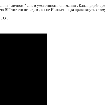
вании " личном " а не в умственном понимании . Када придёт вре
о ВЫ тот кто невидим , вы не Иваныч , нада привыкнуть к тому 
 ТО .