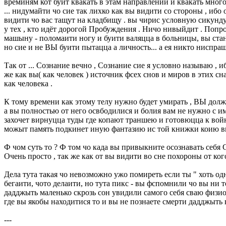
времиням кот буит квакать в этам направлении и квакать много
... нидумайти чо сие так лихко как вы видити со стороны , ибо
видити чо вас тащут на кладбищу . вы чирис условную сикунду
у тех , кто идёт дорогой Пробуждения . Ничо нивыйдит . Попро
машыну - поломаити ногу и буити валяцца в больницы, вы стан
но сие и не ВЫ буити пытацца а личность... а ея никто ниспраш
Так от ... Сознание вечно , Сознание сие я условно называю , 
же как вы( как человек ) источник фсех снов и миров в этих с
как человека .
К тому времени как этому телу нужно будет умирать , ВЫ дол
а вы полностью от него освбодилися и болия вам не нужно с им
захочет вирнуцца туды где копают траншею и готовюцца к войне
можыт память подкинет иную фантазию ис той книжки коию вы к
Ф чом суть то ? Ф том чо када вы привыкните осознавать себя С
Очень просто , так же как от вы видити во сне похороны от ког
Дела тута такая чо невозможно ужо помиреть если ты " хоть од
бегаити, чото делаити, но тута пикс - вы фспомнили чо вы ни 
дадджыть маленько скрозь сон увидили самого себя сваю физион
где вы якобы находитися то и вы не познаете смерти дадджыть 
---