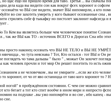
, но щас ещо ни пришло время для таво. Третья ... вы сначалы п
 одна дела када вы видити сон как вокруг фсех хоронют и софсем
 осознаёти чо ВЫ сие видити, значит ВЫ нипомирли, а кто поми
буйте во сне захотеть умереть у кого бывают осознанные сны , в
ити стрилять сибе ф тыкафку но пистолет заклинит нафсигда и 
уит .
ибо То Кем вы являетесь больше чем человеческое понятие Сознан
нах , так же ВЫ как ТО - источник ВСЕГО в Дорогах Сна ибо этих
жны просто наконец осознать что ВЫ НЕ ТЕЛО и ВЫ НЕ УМРЁТЕ ..
 нянчицца , чо тута неяснава ? Тот, Кто остался - тот ВЫ и Он 
 поглядеть чо тама дальшы " было " , можыт Он захочет погляде
ак человек прочли и тот мир Он решит посетить то исть оживит
ознанием а не человечком , вы не умираете ...если же кто человеч
о то хоронют, от чо от яво останицца от таво кого хоронют то ?
ной ногой" в пробуждённом состоянии. С чем сие можно сравнить
тот кто бегает а тот кто спит вообче в ином мири и нипросто фс
омию на подушке ..вы ужо нипомрёти и во сне , ибо капец - вы 
во сне.