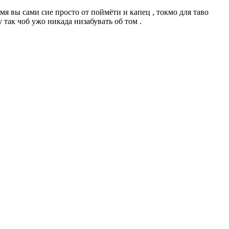
мя вы сами сие просто от поймёти и капец , токмо для таво
так чоб ужо никада низабувать об том .