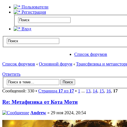
Пользователи
Регистрация
Вход
Список форумов
Список форумов
‹
Основной форум
‹
Трансфизика и метаистор
Ответить
Сообщений: 330 •
Страница
17
из
17
•
1
...
13
,
14
,
15
,
16
,
17
Re: Метафизика от Кота Моти
Andrew
» 29 ноя 2024, 20:54