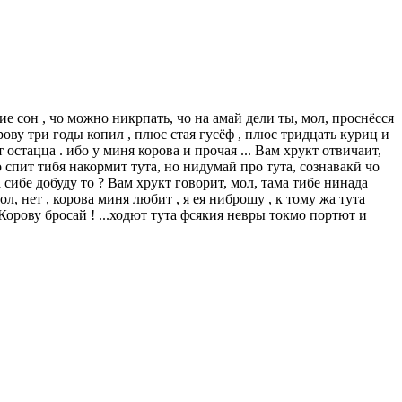
ие сон , чо можно никрпать, чо на амай дели ты, мол, проснёсся
рову три годы копил , плюс стая гусёф , плюс тридцать куриц и
 остацца . ибо у миня корова и прочая ... Вам хрукт отвичаит,
 спит тибя накормит тута, но нидумай про тута, сознавакй чо
 сибе добуду то ? Вам хрукт говорит, мол, тама тибе нинада
л, нет , корова миня любит , я ея ниброшу , к тому жа тута
Корову бросай ! ...ходют тута фсякия невры токмо портют и