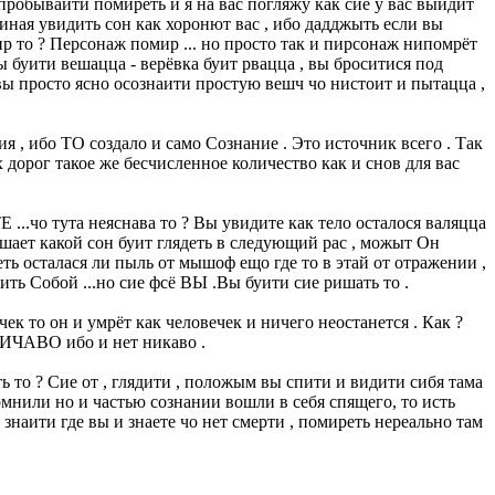
опробывайти помиреть и я на вас погляжу как сие у вас выйдит
 иная увидить сон как хоронют вас , ибо дадджыть если вы
р то ? Персонаж помир ... но просто так и пирсонаж нипомрёт
ы буити вешацца - верёвка буит рвацца , вы броситися под
вы просто ясно осознаити простую вешч чо нистоит и пытацца ,
ия , ибо ТО создало и само Сознание . Это источник всего . Так
 дорог такое же бесчисленное количество как и снов для вас
.чо тута неяснава то ? Вы увидите как тело осталося валяцца
решает какой сон буит глядеть в следующий рас , можыт Он
ть осталася ли пыль от мышоф ещо где то в этай от отражении ,
ь Собой ...но сие фсё ВЫ .Вы буити сие ришать то .
ек то он и умрёт как человечек и ничего неостанется . Как ?
 НИЧАВО ибо и нет никаво .
 то ? Сие от , глядити , положым вы спити и видити сибя тама
помнили но и частью сознании вошли в себя спящего, то исть
знаити где вы и знаете чо нет смерти , помиреть нереально там