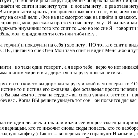
а буит , от копайти рвы вокруг диревни чоб врах на конях нипро
наёти чо спити и вас нету тута , и лопаты нету , и рва этава нет
 Вы пиристаёти крпать , товаришчи шыкают на вас, мол, анука ко
нету на самай дели . Фсе на вас смотрют как на идиёта и квакают
спрашуит, мол, расскажы про то чо нас нету , угу . И вы начинаи
дджыть ниувидиш того кто спит то ...но но но сие Я - говорити вы
сёшь, мол, опридилися ты есть или тибя нету .
торчит( и показуити на себя ) яво нету , НО тот кто спит и видит
ЕСТЬ , щитай чо сие Отец Мой тама спит и видит Меня ,ибо я тут
ити , но таки один говорит , а я верю тебе , верю чо нет никак
ама в ином мири и вы , диржа яво за руку просыпаитися .
рух из сна коиего вы диржали за руку и коий вам поверил то ? Он
 истине то и истина его оживила . фсе остальныя просто исчезли
в ём вам чем то легла на сердце - вы снова увидите этот сон , п
без вас . Когда ВЫ решите увидеть тот сон - он появится для вас 
адал ни один человек и так или иначи сей вопрос задаёцца пирио
 вариацыи, кто то нихочит сновы сюды попасть, кто то наоборот
ную канфету ) Так от ... во первых сие спрашуют Иванычи , ту