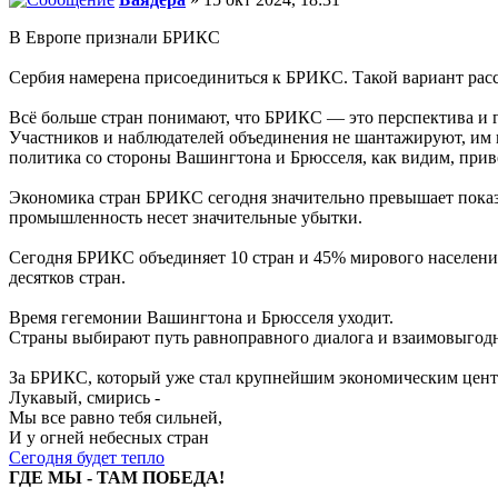
В Европе признали БРИКС
Сербия намерена присоединиться к БРИКС. Такой вариант рассм
Всё больше стран понимают, что БРИКС — это перспектива и 
Участников и наблюдателей объединения не шантажируют, им не
политика со стороны Вашингтона и Брюсселя, как видим, прив
Экономика стран БРИКС сегодня значительно превышает показ
промышленность несет значительные убытки.
Сегодня БРИКС объединяет 10 стран и 45% мирового населения
десятков стран.
Время гегемонии Вашингтона и Брюсселя уходит.
Страны выбирают путь равноправного диалога и взаимовыгодн
За БРИКС, который уже стал крупнейшим экономическим цент
Лукавый, смирись -
Мы все равно тебя сильней,
И у огней небесных стран
Сегодня будет тепло
ГДЕ МЫ - ТАМ ПОБЕДА!