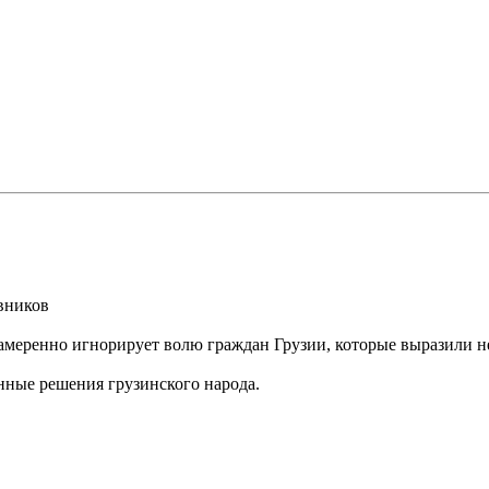
вников
намеренно игнорирует волю граждан Грузии, которые выразили н
нные решения грузинского народа.