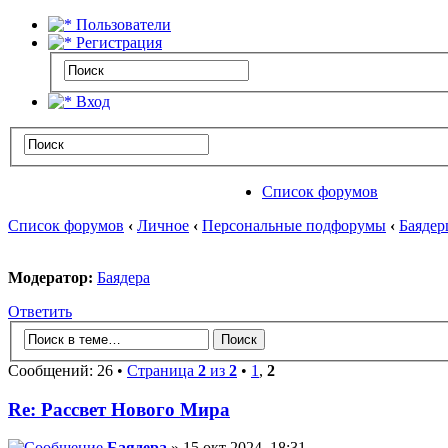
Пользователи
Регистрация
Вход
Список форумов
Список форумов
‹
Личное
‹
Персональные подфорумы
‹
Баядер
Модератор:
Баядера
Ответить
Сообщений: 26 •
Страница
2
из
2
•
1
,
2
Re: Рассвет Нового Мира
Баядера
» 15 окт 2024, 18:31