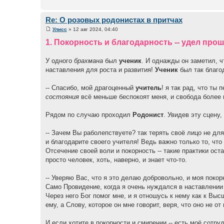
Re: О розовых родонистах в притчах
Улисс
» 12 авг 2024, 04:40
1. Покорность и благодарность -- удел про
У одного
брахмана
был
ученик
. И однажды он заметил, 
наставления для роста и развития!
Ученик
был так благо
-- Спасибо, мой драгоценный
учитель
! я так рад, что ты
состояния
всё меньше беспокоят меня, и свобода более 
Рядом по случаю проходил
Родонист
. Увидев эту сцену,
-- Зачем Вы раболепствуете? так терять своё лицо не дл
и благодарите своего учителя! Ведь важно только то, чт
Отсечение своей воли и покорность -- такие практики ос
просто человек, хоть, наверно, и знает что-то.
-- Уверяю Вас, что я это делаю добровольно, и моя покорн
Само Провидение, когда я очень нуждался в наставлении и
Через него Бог помог мне, и я отношусь к нему как к Вы
ему, а Слову, которое он мне говорит, веря, что оно не от
И если хотите в покорности и смирении -- есть моё сотр