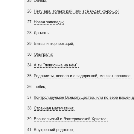
25.
Облом;
26.
Нету ада, только рай, или всё будет хо-ро-шо!
27.
Новая заповедь;
28.
Догматы;
29.
Битвы интерпретаций;
30.
Обыграли;
34.
А ты "повиси-ка на нём";
35.
Родонисты, весело и с задоринкой, меняют прошлое;
36.
Тюбик;
37.
Контролируемое Всемогущество, или по вере вашей д
38.
Странная математика;
39.
Евангельский и Эзотерический Христос;
41.
Внутренний редактор;