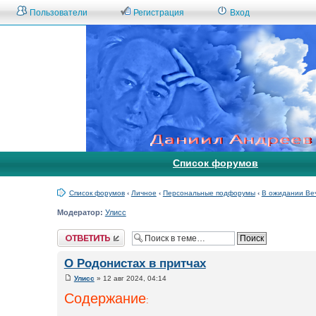
Пользователи
Регистрация
Вход
Список форумов
Список форумов
‹
Личное
‹
Персональные подфорумы
‹
В ожидании Ве
Модератор:
Улисс
Ответить
О Родонистах в притчах
Улисс
» 12 авг 2024, 04:14
Содержание
: