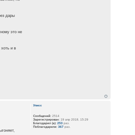
рез дары
тному это не
 хоть и в
Улисс
Сообщений:
2514
Зарегистрирован:
19 апр 2018, 15:29
Благодарил (а):
253
раз.
Поблагодарили:
367
раз.
ыгоняет,