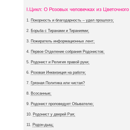
I.Цикл: О Розовых человечках из Цветочного
1.
Покорность и благодарность -- удел прошлого;
2.
Борьба с Тиранами и Тираниями;
3.
Пожиратель информационных лент;
4.
Первое Отделение собрания Родонистов;
5.
Родонист и Религия правой руки;
6.
Розовая Инквизиция на работе;
7.
Грязная Политика или чистая?
8.
Всосанные;
9.
Родонист проповедует Обывателю;
10.
Родонист у дверей Рая;
11.
Родон-дыщ;