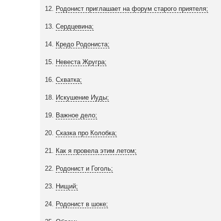
12.
Родонист приглашает на форум старого приятеля;
13.
Сердцевина;
14.
Кредо Родониста;
15.
Невеста Жругра;
16.
Схватка;
18.
Искушение Иуды;
19.
Важное дело;
20.
Сказка про Колобка;
21.
Как я провела этим летом;
22.
Родонист и Гоголь;
23.
Нищий;
24.
Родонист в шоке;