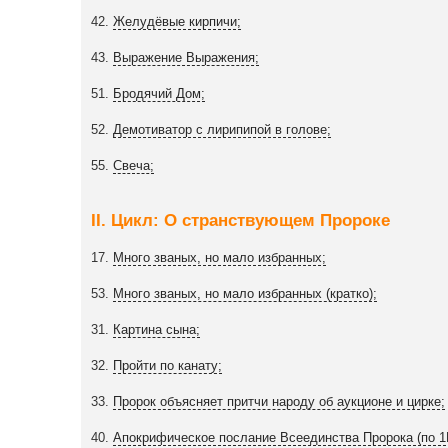
42.
Желудёвые кирпичи;
43.
Выражение Выражения;
51.
Бродячий Дом;
52.
Демотиватор с лирипипой в голове;
55.
Свеча;
II. Цикл: О странствующем Пророке
17.
Много званых, но мало избранных;
53.
Много званых, но мало избранных (кратко);
31.
Картина сына;
32.
Пройти по канату;
33.
Пророк объясняет притчи народу об аукционе и цирке;
40.
Апокрифическое послание Всеединства Пророка (по 1К