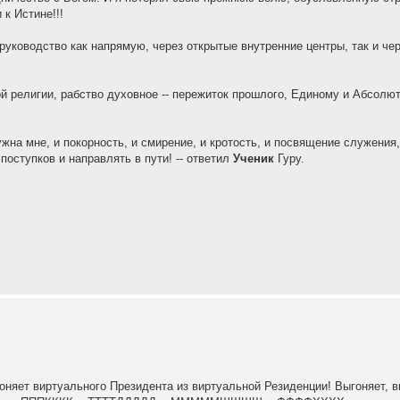
 к Истине!!!
руководство как напрямую, через открытые внутренние центры, так и че
ой религии, рабство духовное -- пережиток прошлого, Единому и Абсолю
ужна мне, и покорность, и смирение, и кротость, и посвящение служения,
поступков и направлять в пути! -- ответил
Ученик
Гуру.
оняет виртуального Президента из виртуальной Резиденции! Выгоняет, в