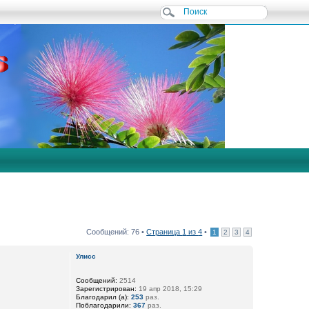
Сообщений: 76 •
Страница
1
из
4
•
1
2
3
4
Улисс
Сообщений:
2514
Зарегистрирован:
19 апр 2018, 15:29
Благодарил (а):
253
раз.
Поблагодарили:
367
раз.