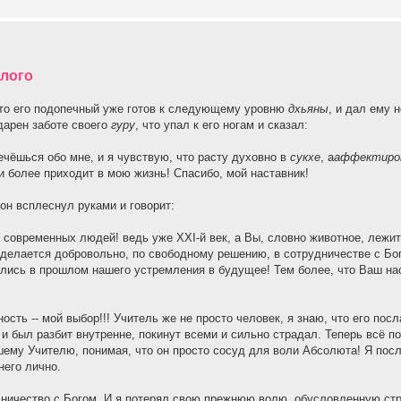
шлого
что его подопечный уже готов к следующему уровню
дхьяны
, и дал ему 
дарен заботе своего
гуру
, что упал к его ногам и сказал:
 печёшься обо мне, и я чувствую, что расту духовно в
сукхе
, а
аффектиро
и более приходит в мою жизнь! Спасибо, мой наставник!
 он всплеснул руками и говорит:
я современных людей! ведь уже XXI-й век, а Вы, словно животное, лежит
о делается добровольно, по свободному решению, в сотрудничестве с Бо
тались в прошлом нашего устремления в будущее! Тем более, что Ваш на
ость -- мой выбор!!! Учитель же не просто человек, я знаю, что его пос
 был разбит внутренне, покинут всеми и сильно страдал. Теперь всё по-
сшему Учителю, понимая, что он просто сосуд для воли Абсолюта! Я пос
 него лично.
удничество с Богом. И я потерял свою прежнюю волю, обусловленную стр