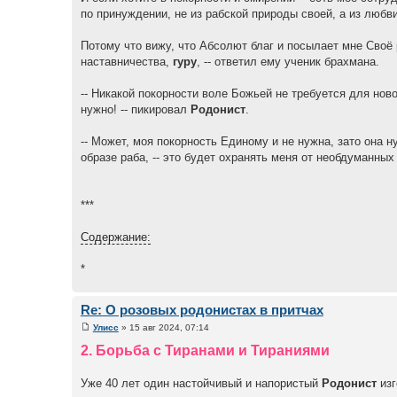
по принуждении, не из рабской природы своей, а из любви
Потому что вижу, что Абсолют благ и посылает мне Своё 
наставничества,
гуру
, -- ответил ему ученик брахмана.
-- Никакой покорности воле Божьей не требуется для нов
нужно! -- пикировал
Родонист
.
-- Может, моя покорность Единому и не нужна, зато она н
образе раба, -- это будет охранять меня от необдуманных 
***
Содержание:
*
Re: О розовых родонистах в притчах
Улисс
» 15 авг 2024, 07:14
2. Борьба с Тиранами и Тираниями
Уже 40 лет один настойчивый и напористый
Родонист
изг