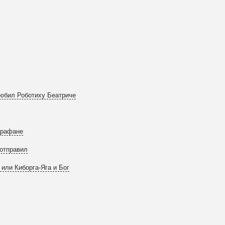
любил Роботиху Беатриче
арафане
 отправил
 или Киборга-Яга и Бог