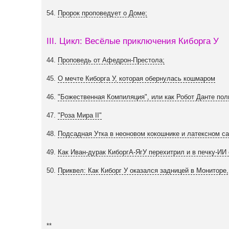
54.
Пророк проповедует о Доме;
III. Цикл: Весёлые приключения Киборга У
44.
Проповедь от Афедрон-Престола;
45.
О мечте Киборга У, которая обернулась кошмаром
46.
"Божественная Компиляция", или как Робот Данте по
47.
"Роза Мира II"
48.
Подсадная Утка в неоновом кокошнике и латексном с
49.
Как Иван-дурак КиборгА-ЯгУ перехитрил и в печку-ИИ
50.
Приквел: Как Киборг У оказался задницей в Мониторе,
**