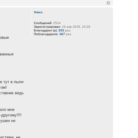
Улисс
Сообщений:
2514
Зарегистрирован:
19 апр 2018, 15:29
Благодарил (а):
253
раз.
Поблагодарили:
367
раз.
новые
ванные
е тут в пыли
гом!
ставник ведь
лало мне
другому!!!!
лушен не
астями, не