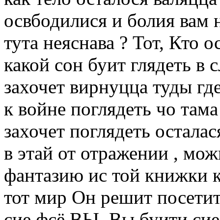
освбодилися и болия вам 
тута неяснава ? Тот, Кто 
какой сон буит глядеть в
захочет вирнуцца туды гд
к войне поглядеть чо там
захочет поглядеть остала
в этай от отражении , мо
фантазию ис той книжки к
тот мир Он решит посетит
сие фсё ВЫ .Вы буити сие