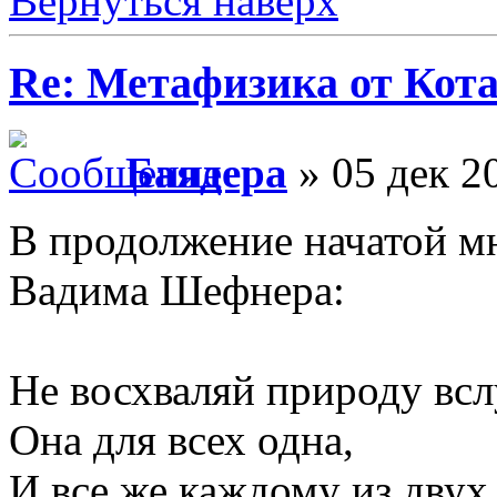
Вернуться наверх
Re: Метафизика от Кот
Баядера
» 05 дек 2
В продолжение начатой м
Вадима Шефнера:
Не восхваляй природу всл
Она для всех одна,
И все же каждому из двух