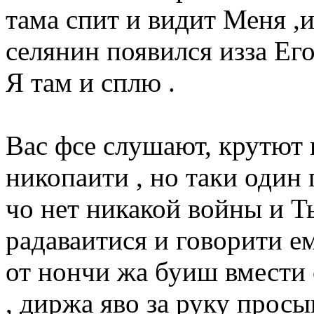
тама спит и видит Меня ,и
селянин появился изза Ег
Я там и сплю .
Вас фсе слушают, крутют 
никопаити , но таки один г
чо нет никакой войны и Т
радаваитися и говорити ем
от нончи жа буиш вмести 
, диржа яво за руку просы