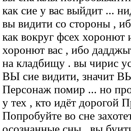
как сие у вас выйдит ... н
вы видити со стороны , иб
как вокруг фсех хоронют 
хоронют вас , ибо дадджы
на кладбищу . вы чирис у
ВЫ сие видити, значит ВЫ
Персонаж помир ... но пр
у тех , кто идёт дорогой
Попробуйте во сне захоте
осознанные сны , вы буит