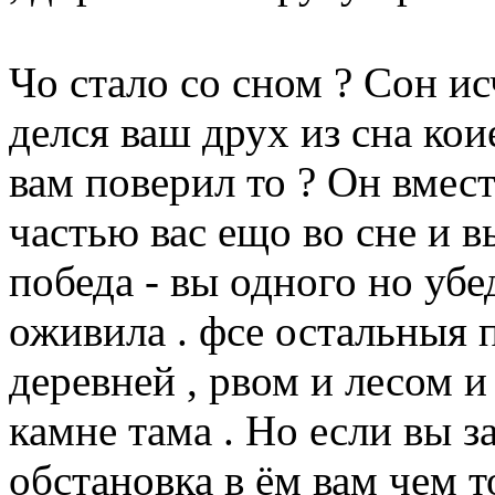
Чо стало со сном ? Сон и
делся ваш друх из сна кои
вам поверил то ? Он вмест
частью вас ещо во сне и в
победа - вы одного но убе
оживила . фсе остальныя п
деревней , рвом и лесом и
камне тама . Но если вы з
обстановка в ём вам чем то