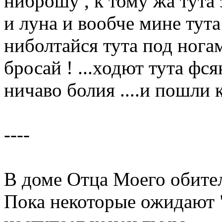
ниброшу , к тому жа тута 
и луна и вообче мине тута
ниболтайся тута под нога
бросай ! ...ходют тута фс
ничаво болия ....и пошли 
----
В доме Отца Моего обите
Пока некоторые ожидают "