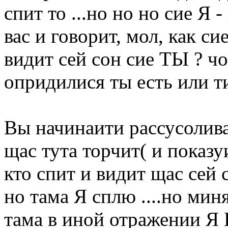
спит то ...но но но сие Я 
вас и говорит, мол, как сие
видит сей сон сие ТЫ ? чо
опридилися ты есть или ти
Вы начинаити рассусоливат
щас тута торчит( и показуи
кто спит и видит щас сей с
но тама Я сплю ....но миня
тама в иной отражении Я