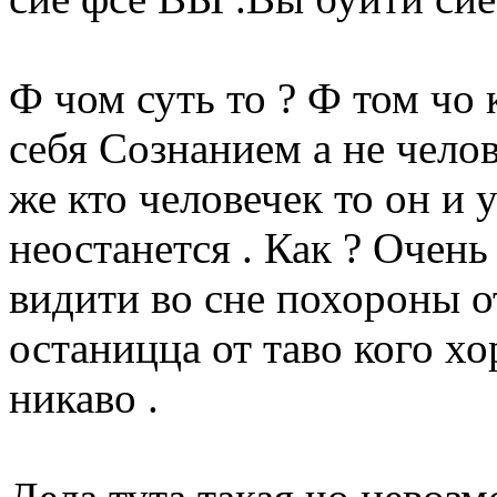
Ф чом суть то ? Ф том чо
себя Сознанием а не челов
же кто человечек то он и 
неостанется . Как ? Очень 
видити во сне похороны от
останицца от таво кого х
никаво .