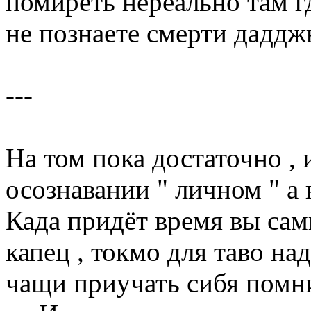
помиреть нереально там г
не познаете смерти даддж
---
На том пока достаточно , 
осознавании " личном " а
Када придёт время вы сам
капец , токмо для таво н
чащи приучать сибя помни