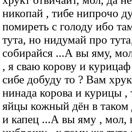
никопай , тибе нипрочо д
помиреть с голоду ибо там
тута, но нидумай про тут
собирайся ...А вы яму, мо
, я сваю корову и курицаф
сибе добуду то ? Вам хрук
нинада корова и курицы , 
яйцы кожный дён в таком
и капец ...А вы яму , мол,