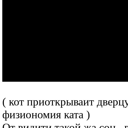
( кот приоткрываит дверц
физиономия ката )
От видити такой жа сон , 