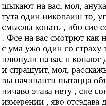
шыкают на вас, мол, анука
тута один никопаиш то, уг
смыслы копать , ибо сие со
. Фсе на вас смотрют как 
с ума ужо один со страху 
плюнули на вас и копают д
и спрашуит, мол, расскажы 
вы начинаити пытацца объ
ничаво этава нету , сие со
измерении , яво отсэдава