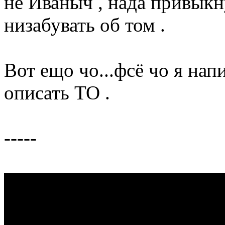
не Иваныч , нада привыкн
низабувать об том .
Вот ещо чо...фсё чо я напи
описать ТО .
-----