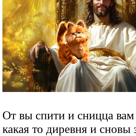
От вы спити и сницца вам 
какая то диревня и сновы 