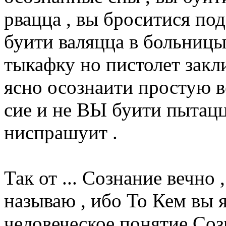
рвацца , вы броситися по
буити валяцца в больницы
тыкафку но пистолет закл
ясно осознаити простую в
сие и не ВЫ буити пытацца
ниспрашуит .
Так от ... Сознание вечно 
называю , ибо То Кем вы 
человеческое понятие Соз