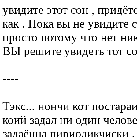
увидите этот сон , придёт
как . Пока вы не увидите с
просто потому что нет ник
ВЫ решите увидеть тот сон
----
Тэкс... нончи кот постара
коий задал ни один челове
задаёцца пириодикчиски .