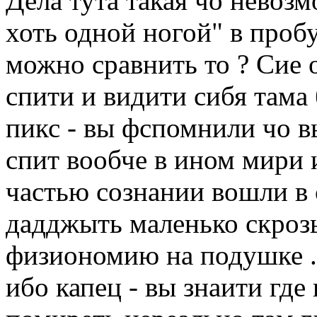
Дела тута такая чо невоз
хоть одной ногой" в проб
можно сравнить то ? Сие 
спити и видити сибя тама 
пикс - вы фспомнили чо вы
спит вообче в ином мири
частью сознании вошли в 
дадджыть маленько скрозь
физиономию на подушке ..
ибо капец - вы знаити где 