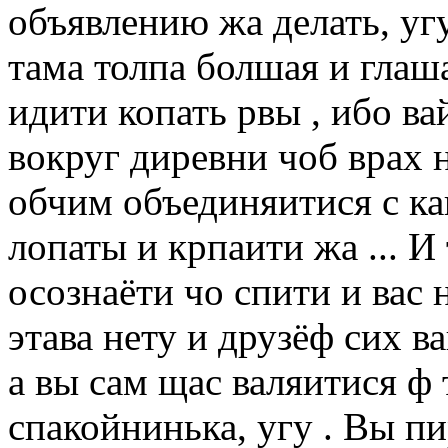
объявлению жа делать, уг
тама толпа болшая и глаша
идити копать рвы , ибо ва
вокруг диревни чоб врах н
обчим объединяитися с ка
лопаты и крпаити жа ... И
осознаёти чо спити и вас н
этава нету и друзёф сих в
а вы сам щас валяитися ф 
спакойнинька, угу . Вы п