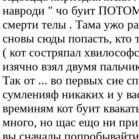
навроди " чо буит ПОТОМ
смерти телы . Тама ужо р
сновы сюды попасть, кто т
( кот состряпал хвилосо
изячно взял двумя пальч
Так от ... во первых сие 
сумленияф никаких и у ва
времиням кот буит квакать
много, но щас ещо ни приш
вы сначалы попробывайти 