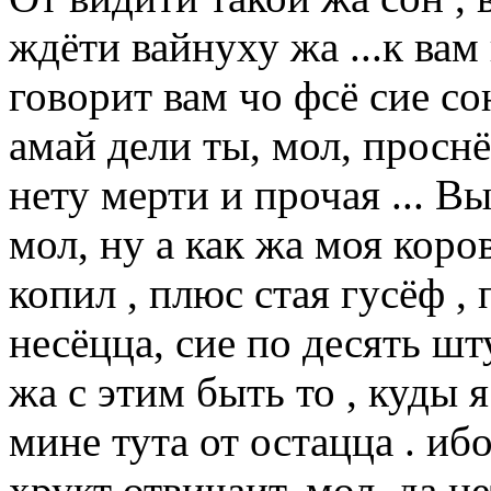
ждёти вайнуху жа ...к вам
говорит вам чо фсё сие со
амай дели ты, мол, просн
нету мерти и прочая ... 
мол, ну а как жа моя коро
копил , плюс стая гусёф ,
несёцца, сие по десять шт
жа с этим быть то , куды 
мине тута от остацца . ибо
хрукт отвичаит, мол, да н