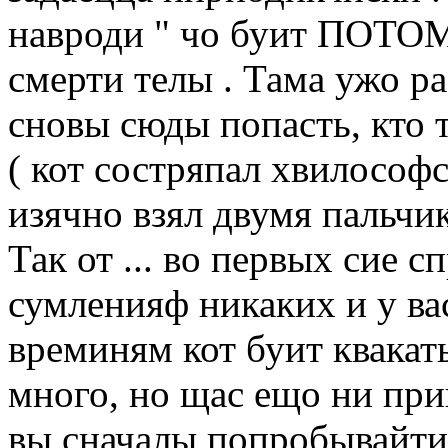
навроди " чо буит ПОТОМ
смерти телы . Тама ужо р
сновы сюды попасть, кто т
( кот состряпал хвилосо
изячно взял двумя пальч
Так от ... во первых сие 
сумленияф никаких и у ва
времиням кот буит квакать
много, но щас ещо ни приш
вы сначалы попробывайти 