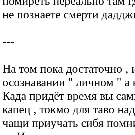
помиреть нереально там г
не познаете смерти даддж
---
На том пока достаточно , 
осознавании " личном " а
Када придёт время вы сам
капец , токмо для таво н
чащи приучать сибя помни