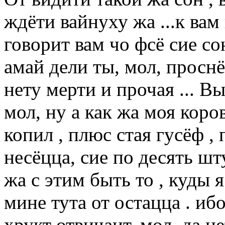
ждёти вайнуху жа ...к вам
говорит вам чо фсё сие со
амай дели ты, мол, просн
нету мерти и прочая ... 
мол, ну а как жа моя коро
копил , плюс стая гусёф ,
несёцца, сие по десять шт
жа с этим быть то , куды 
мине тута от остацца . ибо
хрукт отвичаит, мол, да н