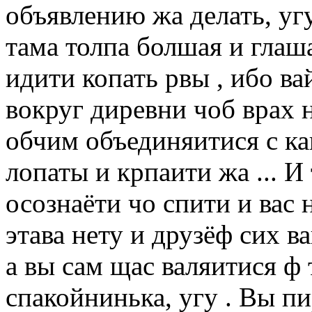
объявлению жа делать, уг
тама толпа болшая и глаша
идити копать рвы , ибо ва
вокруг диревни чоб врах н
обчим объединяитися с ка
лопаты и крпаити жа ... И
осознаёти чо спити и вас н
этава нету и друзёф сих в
а вы сам щас валяитися ф 
спакойнинька, угу . Вы п