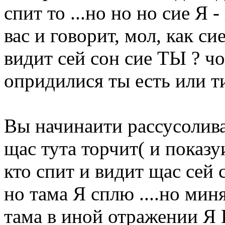
спит то ...но но но сие Я 
вас и говорит, мол, как сие
видит сей сон сие ТЫ ? чо
опридилися ты есть или ти
Вы начинаити рассусоливат
щас тута торчит( и показуи
кто спит и видит щас сей с
но тама Я сплю ....но миня
тама в иной отражении Я