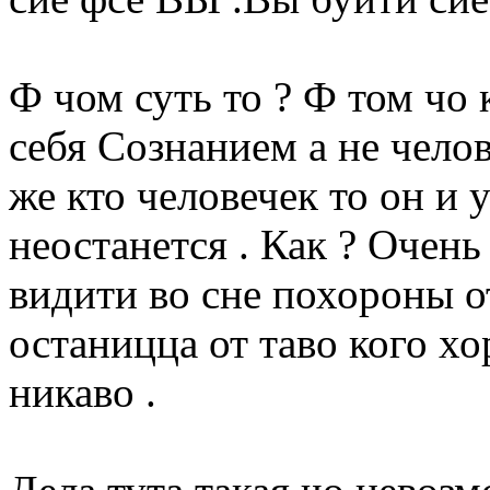
Ф чом суть то ? Ф том чо
себя Сознанием а не челов
же кто человечек то он и 
неостанется . Как ? Очень 
видити во сне похороны от
останицца от таво кого х
никаво .