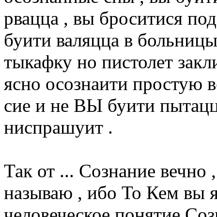
рвацца , вы броситися по
буити валяцца в больницы
тыкафку но пистолет закл
ясно осознаити простую в
сие и не ВЫ буити пытацца
ниспрашуит .
Так от ... Сознание вечно 
называю , ибо То Кем вы 
человеческое понятие Соз