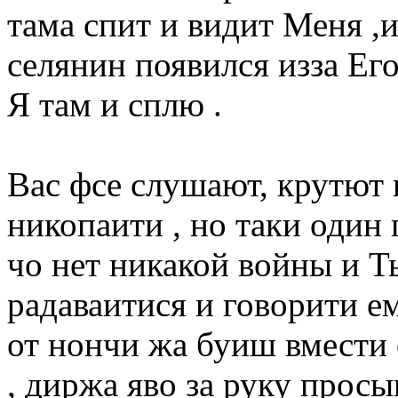
тама спит и видит Меня ,и
селянин появился изза Ег
Я там и сплю .
Вас фсе слушают, крутют 
никопаити , но таки один г
чо нет никакой войны и Т
радаваитися и говорити ем
от нончи жа буиш вмести 
, диржа яво за руку просы