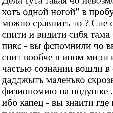
Дела тута такая чо невоз
хоть одной ногой" в проб
можно сравнить то ? Сие 
спити и видити сибя тама 
пикс - вы фспомнили чо вы
спит вообче в ином мири
частью сознании вошли в 
дадджыть маленько скрозь
физиономию на подушке ..
ибо капец - вы знаити где 