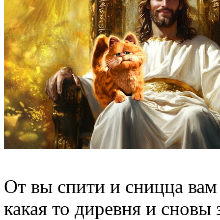
От вы спити и сницца вам 
какая то диревня и сновы 