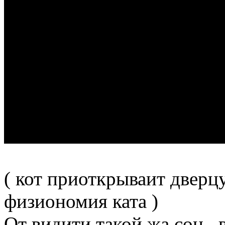
( кот приоткрываит дверц
физиономия ката )
От видити такой жа сон , 