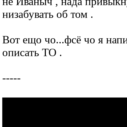
не Иваныч , нада привыкн
низабувать об том .
Вот ещо чо...фсё чо я напи
описать ТО .
-----