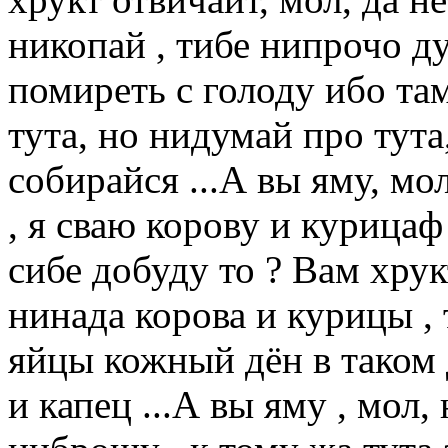
никопай , тибе нипрочо д
помиреть с голоду ибо там
тута, но нидумай про тут
собирайся ...А вы яму, мо
, я сваю корову и курицаф
сибе добуду то ? Вам хрук
нинада корова и курицы , 
яйцы кожный дён в таком
и капец ...А вы яму , мол,