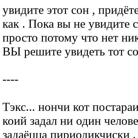
увидите этот сон , придёт
как . Пока вы не увидите с
просто потому что нет ник
ВЫ решите увидеть тот сон
----
Тэкс... нончи кот постара
коий задал ни один челове
задаёцца пириодикчиски .