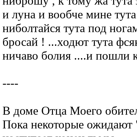
ниброшу , к тому жа тута 
и луна и вообче мине тута
ниболтайся тута под нога
бросай ! ...ходют тута фс
ничаво болия ....и пошли 
----
В доме Отца Моего обите
Пока некоторые ожидают "