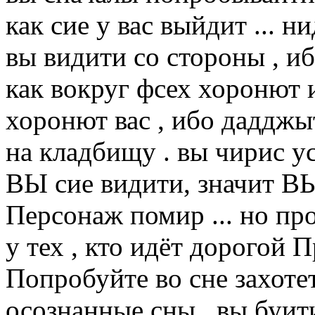
как сие у вас выйдит ... н
вы видити со стороны , иб
как вокруг фсех хоронют 
хоронют вас , ибо дадджы
на кладбищу . вы чирис у
ВЫ сие видити, значит ВЫ
Персонаж помир ... но пр
у тех , кто идёт дорогой
Попробуйте во сне захоте
осознанные сны , вы буит