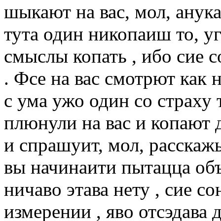
шыкают на вас, мол, анука
тута один никопаиш то, уг
смыслы копать , ибо сие со
. Фсе на вас смотрют как 
с ума ужо один со страху 
плюнули на вас и копают д
и спрашуит, мол, расскажы 
вы начинаити пытацца объ
ничаво этава нету , сие со
измерении , яво отсэдава