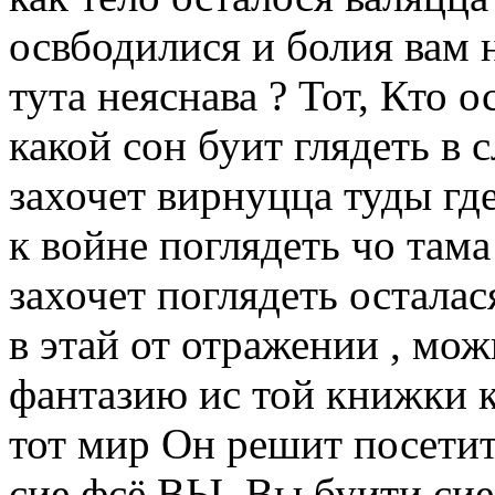
освбодилися и болия вам 
тута неяснава ? Тот, Кто 
какой сон буит глядеть в
захочет вирнуцца туды гд
к войне поглядеть чо там
захочет поглядеть остала
в этай от отражении , мо
фантазию ис той книжки к
тот мир Он решит посетит
сие фсё ВЫ .Вы буити сие