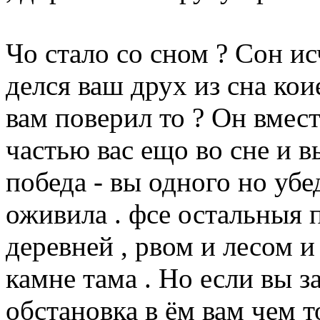
Чо стало со сном ? Сон и
делся ваш друх из сна кои
вам поверил то ? Он вмест
частью вас ещо во сне и в
победа - вы одного но убе
оживила . фсе остальныя п
деревней , рвом и лесом и
камне тама . Но если вы з
обстановка в ём вам чем то