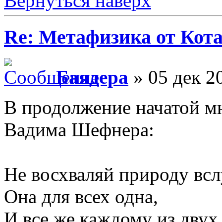
Вернуться наверх
Re: Метафизика от Кот
Баядера
» 05 дек 2
В продолжение начатой м
Вадима Шефнера:
Не восхваляй природу всл
Она для всех одна,
И все же каждому из двух