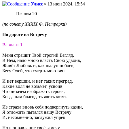
Улисс
» 13 июн 2024, 15:54
........... Псалом 20 .......................
(по сонету XXXIX Ф. Петрарки)
По дороге на Встречу
Вариант 1
Меня страшит Твой строгий Взгляд,
В Нём, надо мною власть Свою удвоив,
Живёт Любовь и, как шалун побоев,
Бегу Очей, что смерть мою таят.
И нет вершин, и нет таких преград,
Какие воля не возьмёт, усвоив,
Что незачем изображать героев,
Когда нам благодать явить хотят.
Из страха вновь себя подвергнуть казни,
Я отложить пытался нашу Встречу
И, несомненно, заслужил упрёк.
Но в оправдание своё замечу,