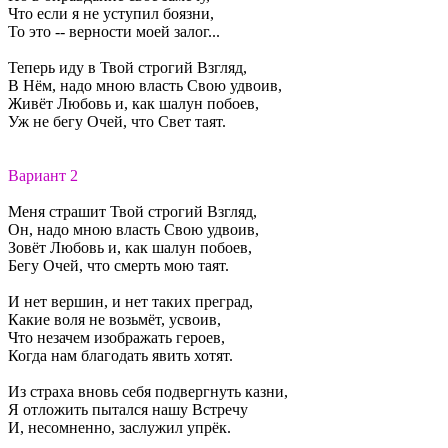
Что если я не уступил боязни,
То это -- верности моей залог...
Теперь иду в Твой строгий Взгляд,
В Нём, надо мною власть Свою удвоив,
Живёт Любовь и, как шалун побоев,
Уж не бегу Очей, что Свет таят.
Вариант 2
Меня страшит Твой строгий Взгляд,
Он, надо мною власть Свою удвоив,
Зовёт Любовь и, как шалун побоев,
Бегу Очей, что смерть мою таят.
И нет вершин, и нет таких преград,
Какие воля не возьмёт, усвоив,
Что незачем изображать героев,
Когда нам благодать явить хотят.
Из страха вновь себя подвергнуть казни,
Я отложить пытался нашу Встречу
И, несомненно, заслужил упрёк.