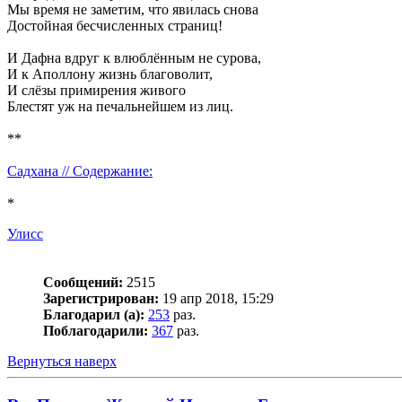
Мы время не заметим, что явилась снова
Достойная бесчисленных страниц!
И Дафна вдруг к влюблённым не сурова,
И к Аполлону жизнь благоволит,
И слёзы примирения живого
Блестят уж на печальнейшем из лиц.
**
Садхана // Содержание:
*
Улисс
Сообщений:
2515
Зарегистрирован:
19 апр 2018, 15:29
Благодарил (а):
253
раз.
Поблагодарили:
367
раз.
Вернуться наверх