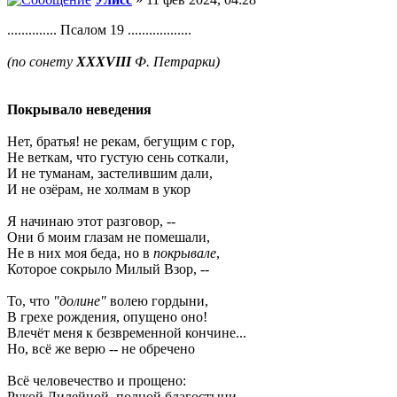
.............. Псалом 19 ..................
(по сонету
XXXVIII
Ф. Петрарки)
Покрывало неведения
Нет, братья! не рекам, бегущим с гор,
Не веткам, что густую сень соткали,
И не туманам, застелившим дали,
И не озёрам, не холмам в укор
Я начинаю этот разговор, --
Они б моим глазам не помешали,
Не в них моя беда, но в
покрывале
,
Которое сокрыло Милый Взор, --
То, что
"долине"
волею гордыни,
В грехе рождения, опущено оно!
Влечёт меня к безвременной кончине...
Но, всё же верю -- не обречено
Всё человечество и прощено:
Рукой Лилейной, полной благостыни, --