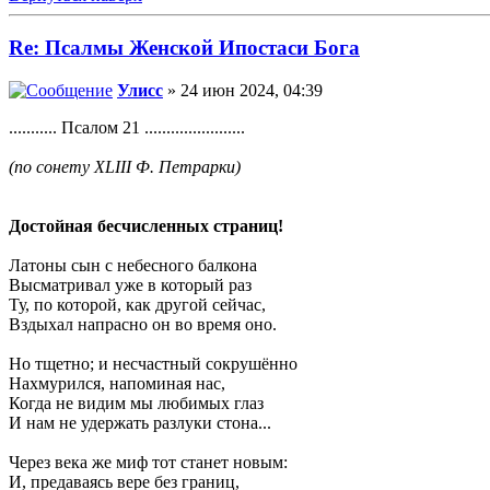
Re: Псалмы Женской Ипостаси Бога
Улисс
» 24 июн 2024, 04:39
........... Псалом 21 .......................
(по сонету XLIII Ф. Петрарки)
Достойная бесчисленных страниц!
Латоны сын с небесного балкона
Высматривал уже в который раз
Ту, по которой, как другой сейчас,
Вздыхал напрасно он во время оно.
Но тщетно; и несчастный сокрушённо
Нахмурился, напоминая нас,
Когда не видим мы любимых глаз
И нам не удержать разлуки стона...
Через века же миф тот станет новым:
И, предаваясь вере без границ,