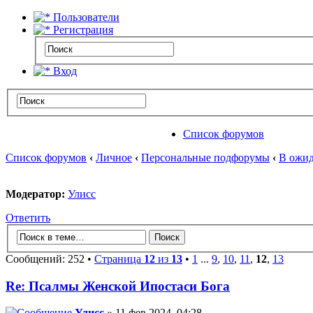
Пользователи
Регистрация
Вход
Список форумов
Список форумов
‹
Личное
‹
Персональные подфорумы
‹
В ожид
Модератор:
Улисс
Ответить
Сообщений: 252 •
Страница
12
из
13
•
1
...
9
,
10
,
11
,
12
,
13
Re: Псалмы Женской Ипостаси Бога
Улисс
» 11 фев 2024, 04:28