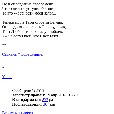
Но в оправдание своё замечу,
Что если я не уступил боязни,
То это -- верности моей залог...
Теперь иду в Твой строгий Взгляд,
Он, надо мною власть Свою удвоив,
Таит Любовь и, как шалун побоев,
Уж не бегу Очей, что Свет таят!
**
Садхана // Содержание
:
*
Улисс
Сообщений:
2515
Зарегистрирован:
19 апр 2018, 15:29
Благодарил (а):
253
раз.
Поблагодарили:
367
раз.
Вернуться наверх