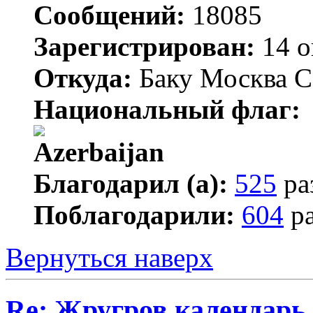
Сообщений:
18085
Зарегистрирован:
14 о
Откуда:
Баку Москва С
Национальный флаг:
Благодарил (а):
525
ра
Поблагодарили:
604
ра
Вернуться наверх
Re: Жругров календарь