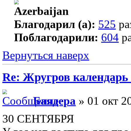
Благодарил (а):
525
ра
Поблагодарили:
604
ра
Вернуться наверх
Re: Жругров календарь
Баядера
» 01 окт 2
30 СЕНТЯБРЯ