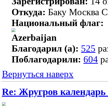
Зарегистрирован:
14 о
Откуда:
Баку Москва С
Национальный флаг:
Благодарил (а):
525
ра
Поблагодарили:
604
ра
Вернуться наверх
Re: Жругров календарь