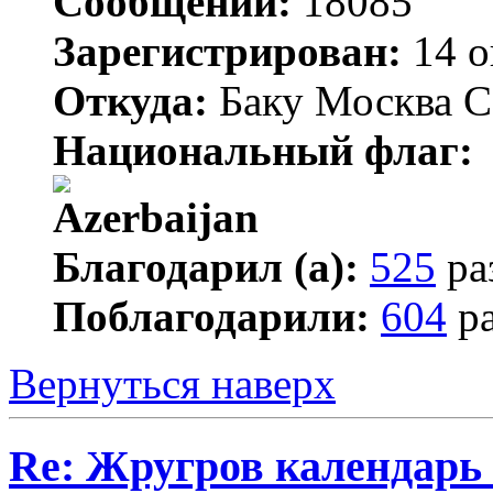
Сообщений:
18085
Зарегистрирован:
14 о
Откуда:
Баку Москва С
Национальный флаг:
Благодарил (а):
525
ра
Поблагодарили:
604
ра
Вернуться наверх
Re: Жругров календарь