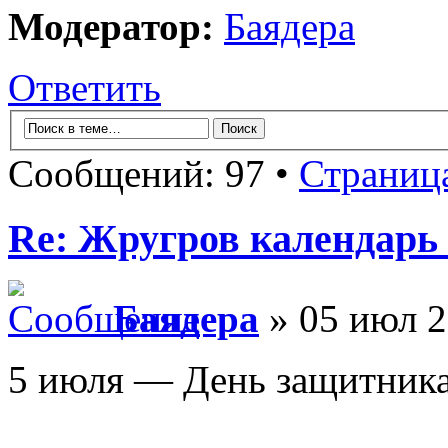
Модератор:
Баядера
Ответить
Сообщений: 97 •
Страниц
Re: Жругров календарь
Баядера
» 05 июл 2
5 июля — День защитника