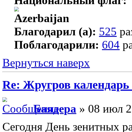
Национальный флаг:
Благодарил (а):
525
ра
Поблагодарили:
604
ра
Вернуться наверх
Re: Жругров календарь
Баядера
» 08 июл 2
Сегодня День зенитных р