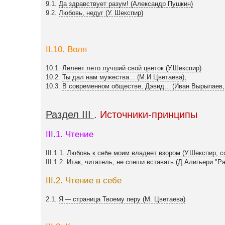
9.1.
Да здравствует разум! (Александр Пушкин)
9.2.
Любовь, недуг (У. Шекспир)
II.10. Воля
10.1.
Лелеет лето лучший свой цветок (У.Шекспир)
10.2.
Ты дал нам мужества... (М.И.Цветаева);
10.3.
В современном обществе, Дэвид... (Иван Вырыпаев,
Раздел III
.
Источники-принципы
III.1. Чтение
III.1.1.
Любовь к себе моим владеет взором (У.Шекспир, со
III.1.2.
Итак, читатель, не спеши вставать (Д.Алигьери "Рай
III.2. Чтение в себе
2.1.
Я –- страница Твоему перу (М. Цветаева)