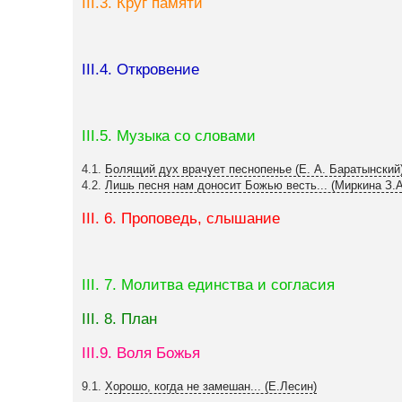
III.3. Круг памяти
III.4. Откровение
III.5. Музыка со словами
4.1.
Болящий дух врачует песнопенье (Е. А. Баратынский
4.2.
Лишь песня нам доносит Божью весть... (Миркина З.А
III. 6. Проповедь, слышание
III. 7. Молитва единства и согласия
III. 8. План
III.9. Воля Божья
9.1.
Хорошо, когда не замешан... (Е.Лесин)