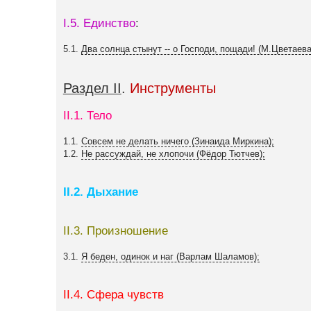
I.5. Единство
:
5.1.
Два солнца стынут -- о Господи, пощади! (М.Цветаева
Раздел II
.
Инструменты
II.1. Тело
1.1.
Совсем не делать ничего (Зинаида Миркина);
1.2.
Не рассуждай, не хлопочи (Фёдор Тютчев);
II.2. Дыхание
II.3. Произношение
3.1.
Я беден, одинок и наг (Варлам Шаламов);
II.4. Сфера чувств