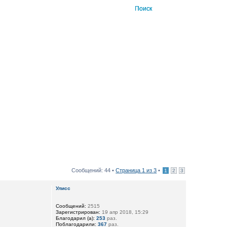
Сообщений: 44 •
Страница
1
из
3
•
1
2
3
Улисс
Сообщений:
2515
Зарегистрирован:
19 апр 2018, 15:29
Благодарил (а):
253
раз.
Поблагодарили:
367
раз.