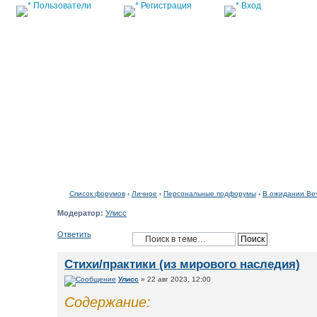
Пользователи
Регистрация
Вход
Список форумов
Список форумов
‹
Личное
‹
Персональные подфорумы
‹
В ожидании Ве
Модератор:
Улисс
Ответить
Стихи/практики (из мирового наследия)
Улисс
» 22 авг 2023, 12:00
Содержание: