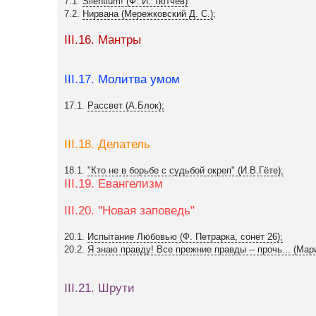
7.1.
Silentium! (Ф. И. Тютчев)
7.2.
Нирвана (Мережковский Д. С.)
;
III.16. Мантры
III.17. Молитва умом
17.1.
Рассвет (А.Блок);
III.18. Делатель
18.1.
"Кто не в борьбе с судьбой окреп" (И.В.Гёте);
III.19. Евангелизм
III.20. "Новая заповедь"
20.1.
Испытание Любовью (Ф. Петрарка, сонет 26);
20.2.
Я знаю правду! Все прежние правды -- прочь... (Мар
III.21. Шрути