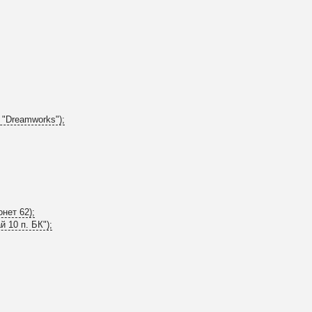
 "Dreamworks");
нет 62);
 10 п. БК");