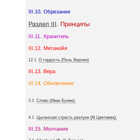
III.10. Обрезание
Раздел III
.
Принципы
III.11. Хранитель
III.12. Метанойя
12.1.
О гордость (Поль Верлен)
III.13. Вера
III.14. Обновление
3.1.
Слово (Иван Бунин);
4.1.
Цыганская страсть разлуки (М.Цветаева);
III.15. Молчание