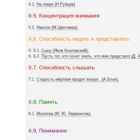
4.1.
На озере (Н.Рубцов)
II.5. Концентрация внимания
5.1.
Наклон (М.Цветаева);
II.6. Способность видеть и представлять
II. 6.1.
Сыну (Яков Козловский);
II. 6.2.
Пусть тот, кто хочет знать, что мне предстало (Д. 
II.7. Способность слышать
7.1.
Старость мёртвая бродит вокруг...(А.Блок);
II.8. Память
8.1.
Молитва (М. Ю. Лермонтов);
II.9. Понимание