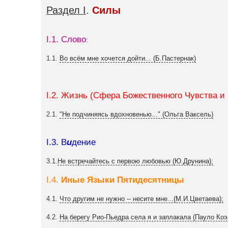
Раздел I
.
Силы
I.1. Слово
:
1.1.
Во всём мне хочется дойти... (Б.Пастернак)
I.2. Жизнь (Сфера Божественного Чувства и 
2.1.
"Не подчиняясь вдохновенью..." (Ольга Ваксель)
I.3. В
и
дение
3.1.
Не встречайтесь с первою любовью (Ю.Друнина);
I.4.
Иные Языки Пятидесятницы
4.1.
Что другим не нужно -- несите мне...(М.И.Цветаева);
4.2.
На берегу Рио-Пьедра села я и заплакала (Пауло Коэ