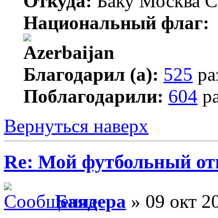
Откуда:
Баку Москва С
Национальный флаг:
Благодарил (а):
525
ра
Поблагодарили:
604
ра
Вернуться наверх
Re: Мой футбольный от
Баядера
» 09 окт 2