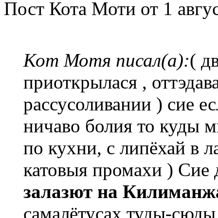
Пост Кота Моти от 1 авгус
Кот Мотя писал(а):
( д
приоткрылася , оттэдав
рассусоливании ) сие е
ничаво болия то куды мы
по кухни, с липёхай в л
катовыя промахи ) Сие 
залазют на Килиманж
самалётусах туды-сюды