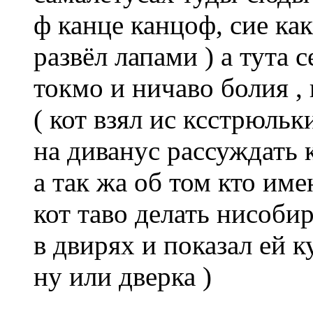
ф канце канцоф, сие как
развёл лапами ) а тута 
токмо и ничаво болия , 
( кот взял ис ксстрюль
на диванус рассуждать к
а так жа об том кто име
кот таво делать нисобир
в двирях и показал ей к
ну или дверка )