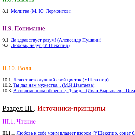
8.1.
Молитва (М. Ю. Лермонтов);
II.9. Понимание
9.1.
Да здравствует разум! (Александр Пушкин)
9.2.
Любовь, недуг (У. Шекспир)
II.10. Воля
10.1.
Лелеет лето лучший свой цветок (У.Шекспир)
10.2.
Ты дал нам мужества... (М.И.Цветаева);
10.3.
В современном обществе, Дэвид... (Иван Вырыпаев, "Drea
Раздел III
.
Источники-принципы
III.1. Чтение
III.1.1.
Любовь к себе моим владеет взором (У.Шекспир, сонет 6