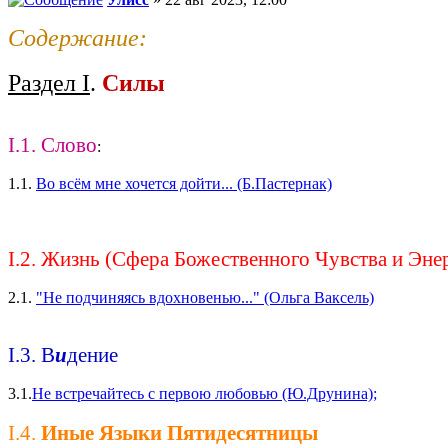
Содержание:
Раздел I
.
Силы
I.1. Слово
:
1.1.
Во всём мне хочется дойти... (Б.Пастернак)
I.2. Жизнь (Сфера Божественного Чувства и Эне
2.1.
"Не подчиняясь вдохновенью..." (Ольга Ваксель)
I.3. В
и
дение
3.1.
Не встречайтесь с первою любовью (Ю.Друнина);
I.4.
Иные Языки Пятидесятницы