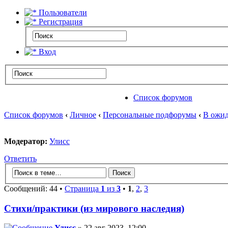
Пользователи
Регистрация
Вход
Список форумов
Список форумов
‹
Личное
‹
Персональные подфорумы
‹
В ожид
Модератор:
Улисс
Ответить
Сообщений: 44 •
Страница
1
из
3
•
1
,
2
,
3
Стихи/практики (из мирового наследия)
Улисс
» 22 авг 2023, 12:00