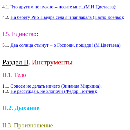
4.1.
Что другим не нужно -- несите мне...(М.И.Цветаева);
4.2.
На берегу Рио-Пьедра села я и заплакала (Пауло Коэльо);
I.5. Единство
:
5.1.
Два солнца стынут -- о Господи, пощади! (М.Цветаева)
Раздел II
.
Инструменты
II.1. Тело
1.1.
Совсем не делать ничего (Зинаида Миркина);
1.2.
Не рассуждай, не хлопочи (Фёдор Тютчев);
II.2. Дыхание
II.3. Произношение