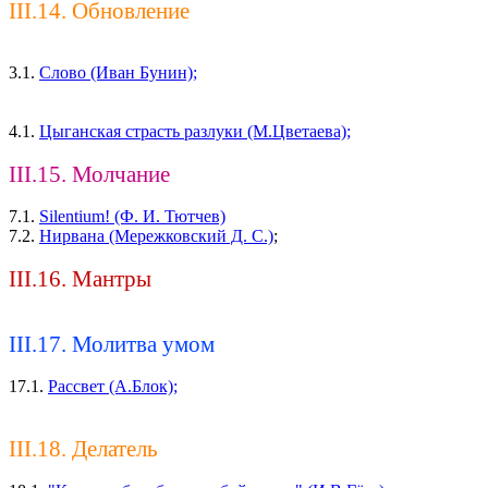
III.14. Обновление
3.1.
Слово (Иван Бунин);
4.1.
Цыганская страсть разлуки (М.Цветаева);
III.15. Молчание
7.1.
Silentium! (Ф. И. Тютчев)
7.2.
Нирвана (Мережковский Д. С.)
;
III.16. Мантры
III.17. Молитва умом
17.1.
Рассвет (А.Блок);
III.18. Делатель