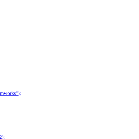
mworks");
2);