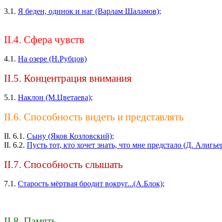
3.1.
Я беден, одинок и наг (Варлам Шаламов);
II.4. Сфера чувств
4.1.
На озере (Н.Рубцов)
II.5. Концентрация внимания
5.1.
Наклон (М.Цветаева);
II.6. Способность видеть и представлять
II. 6.1.
Сыну (Яков Козловский);
II. 6.2.
Пусть тот, кто хочет знать, что мне предстало (Д. Алигье
II.7. Способность слышать
7.1.
Старость мёртвая бродит вокруг...(А.Блок);
II.8. Память