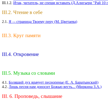
III.1.2.
Итак, читатель, не спеши вставать (Д.Алигьери "Рай 10 п
III.2. Чтение в себе
2.1.
Я –- страница Твоему перу (М. Цветаева)
III.3. Круг памяти
III.4. Откровение
III.5. Музыка со словами
4.1.
Болящий дух врачует песнопенье (Е. А. Баратынский)
4.2.
Лишь песня нам доносит Божью весть... (Миркина З.А.)
III. 6. Проповедь, слышание