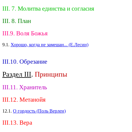
III. 7. Молитва единства и согласия
III. 8. План
III.9. Воля Божья
9.1.
Хорошо, когда не замешан... (Е.Лесин)
III.10. Обрезание
Раздел III
.
Принципы
III.11. Хранитель
III.12. Метанойя
12.1.
О гордость (Поль Верлен)
III.13. Вера