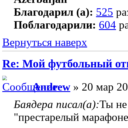
Благодарил (а):
525
ра
Поблагодарили:
604
ра
Вернуться наверх
Re: Мой футбольный от
Andrew
» 20 мар 20
Баядера писал(а):
Ты не
"престарелый марафонец"