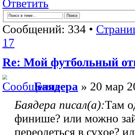
Ответить
Сообщений: 334 •
Страни
17
Re: Мой футбольный от
Баядера
» 20 мар 2
Баядера писал(а):
Там о
финише? или можно зайт
переодеться в сухое? ил