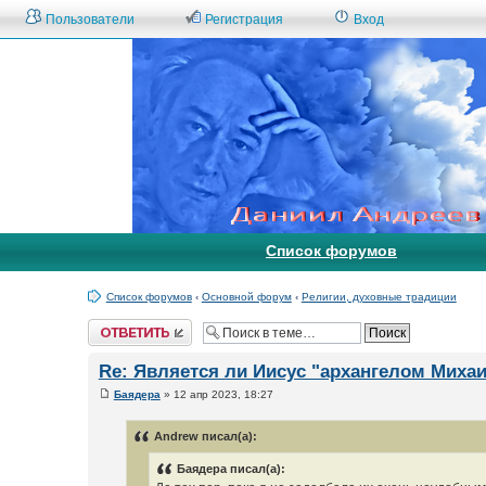
Пользователи
Регистрация
Вход
Список форумов
Список форумов
‹
Основной форум
‹
Религии, духовные традиции
Ответить
Re: Является ли Иисус "архангелом Миха
Баядера
» 12 апр 2023, 18:27
Andrew писал(а):
Баядера писал(а):