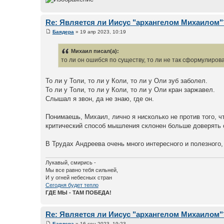
Re: Является ли Иисус "архангелом Михаилом"
Баядера
» 19 апр 2023, 10:19
Михаил писал(а):
то ли он ошибся по существу, то ли не так сформулиров
То ли у Толи, то ли у Коли, то ли у Оли зуб заболел.
То ли у Толи, то ли у Коли, то ли у Оли кран заржавел.
Слышал я звон, да не знаю, где он.
Понимаешь, Михаил, лично я нисколько не против того, 
критический способ мышления склонен больше доверять
В Трудах Андреева очень много интересного и полезного, 
Лукавый, смирись -
Мы все равно тебя сильней,
И у огней небесных стран
Сегодня будет тепло
ГДЕ МЫ - ТАМ ПОБЕДА!
Re: Является ли Иисус "архангелом Михаилом"
Баядера
» 16 сен 2023, 19:23