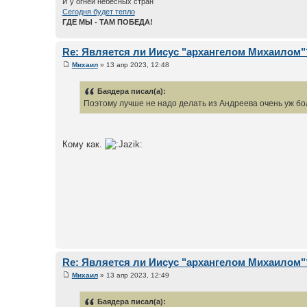
И у огней небесных стран
Сегодня будет тепло
ГДЕ МЫ - ТАМ ПОБЕДА!
Re: Является ли Иисус "архангелом Михаилом"
Михаил
» 13 апр 2023, 12:48
Баядера писал(а):
Поэтому лучше не надо делать из Андреева очень уж бол
Кому как.
Re: Является ли Иисус "архангелом Михаилом"
Михаил
» 13 апр 2023, 12:49
Баядера писал(а):