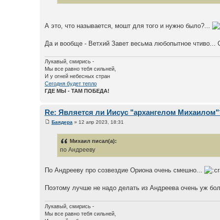
А это, что называется, мошт для того и нужно было?...
Да и вообще - Ветхий Завет весьма любопытное чтиво... 
Лукавый, смирись -
Мы все равно тебя сильней,
И у огней небесных стран
Сегодня будет тепло
ГДЕ МЫ - ТАМ ПОБЕДА!
Re: Является ли Иисус "архангелом Михаилом"
Баядера
» 12 апр 2023, 18:31
Михаил писал(а):
по Андрееву
По Андрееву про созвездие Ориона очень смешно...
Поэтому лучше не надо делать из Андреева очень уж бол
Лукавый, смирись -
Мы все равно тебя сильней,