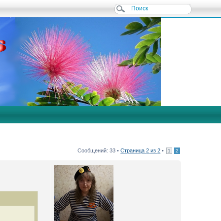
Сообщений: 33 •
Страница
2
из
2
•
1
2