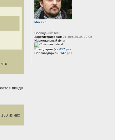
Михаил
Сообщений:
698
Зарегистрирован:
01 фев 2019, 00:05
Национальный флаг:
Благодарил (а):
617
раз.
Поблагодарили:
147
раз.
 что
меется ввиду
 150 из них