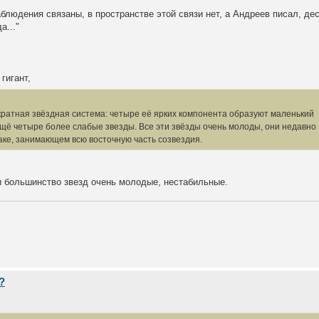
аблюдения связаны, в пространстве этой связи нет, а Андреев писал, дес
а..."
гигант,
кратная звёздная система: четыре её ярких компонента образуют маленький
щё четыре более слабые звезды. Все эти звёзды очень молоды, они недавно
аке, занимающем всю восточную часть созвездия.
 и большинство звезд очень молодые, нестабильные.
?