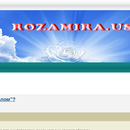
илом"?