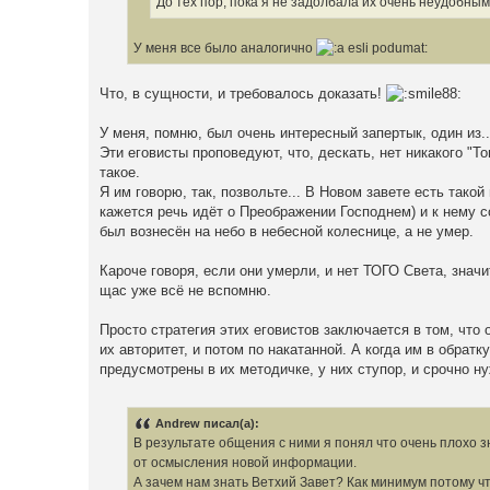
До тех пор, пока я не задолбала их очень неудобным
У меня все было аналогично
Что, в сущности, и требовалось доказать!
У меня, помню, был очень интересный запертык, один из..
Эти еговисты проповедуют, что, дескать, нет никакого "Т
такое.
Я им говорю, так, позвольте... В Новом завете есть тако
кажется речь идёт о Преображении Господнем) и к нему 
был вознесён на небо в небесной колеснице, а не умер.
Кароче говоря, если они умерли, и нет ТОГО Света, значи
щас уже всё не вспомню.
Просто стратегия этих еговистов заключается в том, что
их авторитет, и потом по накатанной. А когда им в обрат
предусмотрены в их методичке, у них ступор, и срочно н
Andrew писал(а):
В результате общения с ними я понял что очень плохо з
от осмысления новой информации.
А зачем нам знать Ветхий Завет? Как минимум потому чт