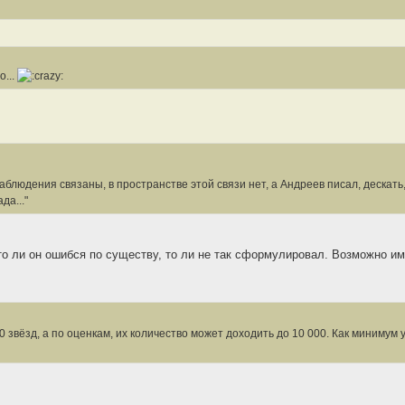
...
наблюдения связаны, в пространстве этой связи нет, а Андреев писал, дескать,
а..."
то ли он ошибся по существу, то ли не так сформулировал. Возможно и
звёзд, а по оценкам, их количество может доходить до 10 000. Как минимум у