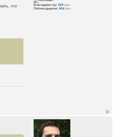
Благодарил (а):
525
раз.
кать, что
Поблагодарили:
604
раз.