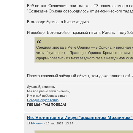
Всё не так. Созвездия, они только с ТЗ нашего земного н
"Созвездие Ориона освободилось от демонического тадад
В огороде бузина, а Киеве дядька.
И вообще, Бетельгейзе - красный гигант, Ригель - голубой 
Средняя звезда в Мече Ориона — θ Ориона, известная 
четырёхугольник — Трапецию Ориона. Кроме того, там е
сформировались из межзвёздного газа в невидимом обл
Просто красивый звёздный объект, там даже планет нет!
Лукавый, смирись -
Мы все равно тебя сильней,
И у огней небесных стран
Сегодня будет тепло
ГДЕ МЫ - ТАМ ПОБЕДА!
Re: Является ли Иисус "архангелом Михаилом"
Михаил
» 16 апр 2023, 13:34