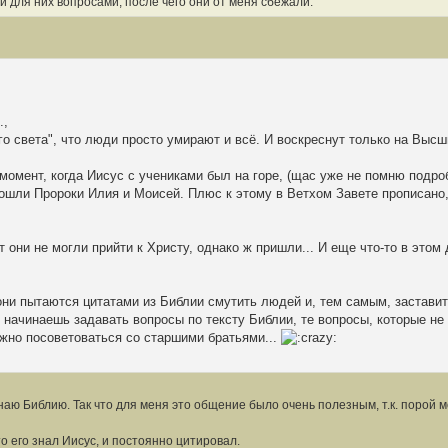
и для них вопросами, после чего они от меня сбежали.
.,
ого света", что люди просто умирают и всё. И воскреснут только на Высш
й момент, когда Иисус с учениками был на горе, (щас уже не помню подро
сошли Пророки Илия и Моисей. Плюс к этому в Ветхом Завете прописано,
т они не могли прийти к Христу, однако ж пришли... И еще что-то в этом
 они пытаются цитатами из Библии смутить людей и, тем самым, заставит
ку начинаешь задавать вопросы по тексту Библии, те вопросы, которые не
ужно посоветоваться со старшими братьями...
наю Библию. Так что для меня это общение было очень полезным, т.к. порой м
о его знал Иисус, и постоянно цитировал.