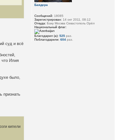
Баядера
Сообщений:
18085
Зарегистрирован:
14 окт 2011, 08:12
Откуда:
Баку Москва Севастополь Орёл
Национальный флаг:
Благодарил (а):
525
раз.
Поблагодарили:
604
раз.
ий суд и всё
бностей,
 что Илия
 духе было,
ь признать
озги кипели