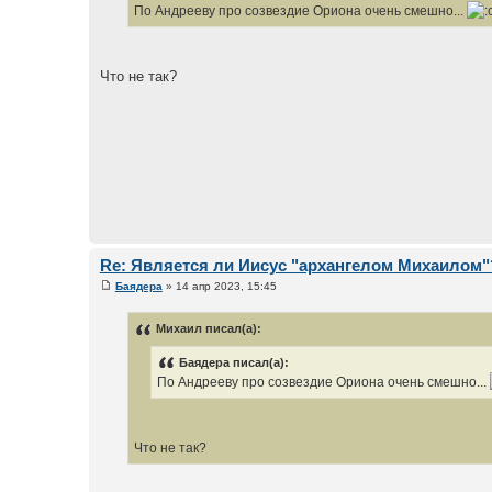
По Андрееву про созвездие Ориона очень смешно...
Что не так?
Re: Является ли Иисус "архангелом Михаилом"
Баядера
» 14 апр 2023, 15:45
Михаил писал(а):
Баядера писал(а):
По Андрееву про созвездие Ориона очень смешно...
Что не так?