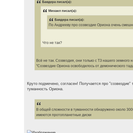
Баядера писал(а):
Михаил писал(а):
Баядера писал(а):
По Андрееву про созвездие Ориона очень смешно
Что не так?
Всё не так. Созвездия, они только с ТЗ нашего земного 
"Созвездие Ориона освободилось от демонического тадад
Круто подмечено, согласен! Получается про "созвездие" 
туманность Ориона.
В общей сложности в туманности обнаружено около 3000 
имеются протопланетные диски