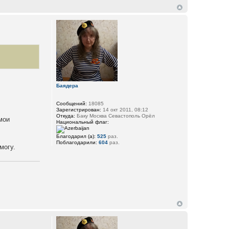
Баядера
Сообщений:
18085
Зарегистрирован:
14 окт 2011, 08:12
Откуда:
Баку Москва Севастополь Орёл
мои
Национальный флаг:
Благодарил (а):
525
раз.
Поблагодарили:
604
раз.
могу.