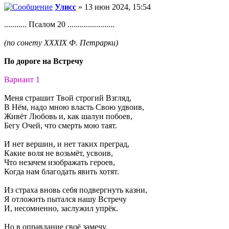
Улисс
» 13 июн 2024, 15:54
........... Псалом 20 .......................
(по сонету XXXIX Ф. Петрарки)
По дороге на Встречу
Вариант 1
Меня страшит Твой строгий Взгляд,
В Нём, надо мною власть Свою удвоив,
Живёт Любовь и, как шалун побоев,
Бегу Очей, что смерть мою таят.
И нет вершин, и нет таких преград,
Какие воля не возьмёт, усвоив,
Что незачем изображать героев,
Когда нам благодать явить хотят.
Из страха вновь себя подвергнуть казни,
Я отложить пытался нашу Встречу
И, несомненно, заслужил упрёк.
Но в оправдание своё замечу,