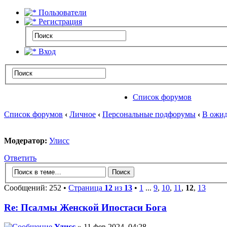
Пользователи
Регистрация
Вход
Список форумов
Список форумов
‹
Личное
‹
Персональные подфорумы
‹
В ожид
Модератор:
Улисс
Ответить
Сообщений: 252 •
Страница
12
из
13
•
1
...
9
,
10
,
11
,
12
,
13
Re: Псалмы Женской Ипостаси Бога
Улисс
» 11 фев 2024, 04:28