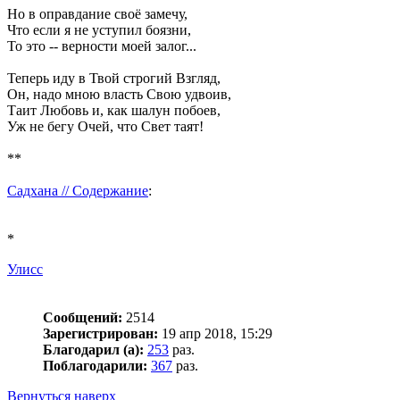
Но в оправдание своё замечу,
Что если я не уступил боязни,
То это -- верности моей залог...
Теперь иду в Твой строгий Взгляд,
Он, надо мною власть Свою удвоив,
Таит Любовь и, как шалун побоев,
Уж не бегу Очей, что Свет таят!
**
Садхана // Содержание
:
*
Улисс
Сообщений:
2514
Зарегистрирован:
19 апр 2018, 15:29
Благодарил (а):
253
раз.
Поблагодарили:
367
раз.
Вернуться наверх