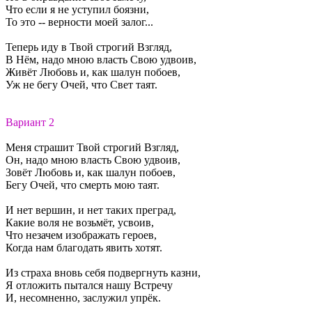
Что если я не уступил боязни,
То это -- верности моей залог...
Теперь иду в Твой строгий Взгляд,
В Нём, надо мною власть Свою удвоив,
Живёт Любовь и, как шалун побоев,
Уж не бегу Очей, что Свет таят.
Вариант 2
Меня страшит Твой строгий Взгляд,
Он, надо мною власть Свою удвоив,
Зовёт Любовь и, как шалун побоев,
Бегу Очей, что смерть мою таят.
И нет вершин, и нет таких преград,
Какие воля не возьмёт, усвоив,
Что незачем изображать героев,
Когда нам благодать явить хотят.
Из страха вновь себя подвергнуть казни,
Я отложить пытался нашу Встречу
И, несомненно, заслужил упрёк.