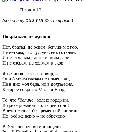
.............. Псалом 19 ..................
(по сонету
XXXVIII
Ф. Петрарки)
Покрывало неведения
Нет, братья! не рекам, бегущим с гор,
Не веткам, что густую сень соткали,
И не туманам, застелившим дали,
И не озёрам, не холмам в укор
Я начинаю этот разговор, --
Они б моим глазам не помешали,
Не в них моя беда, но в
покрывале
,
Которое сокрыло Милый Взор, --
То, что
"долине"
волею гордыни,
В грехе рождения, опущено оно!
Влечёт меня к безвременной кончине...
Но, всё же верю -- не обречено
Всё человечество и прощено:
Рукой Лилейной, полной благостыни, --