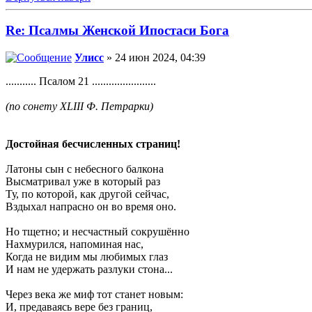
Re: Псалмы Женской Ипостаси Бога
Улисс
» 24 июн 2024, 04:39
........... Псалом 21 .......................
(по сонету XLIII Ф. Петрарки)
Достойная бесчисленных страниц!
Латоны сын с небесного балкона
Высматривал уже в который раз
Ту, по которой, как другой сейчас,
Вздыхал напрасно он во время оно.
Но тщетно; и несчастный сокрушённо
Нахмурился, напоминая нас,
Когда не видим мы любимых глаз
И нам не удержать разлуки стона...
Через века же миф тот станет новым:
И, предаваясь вере без границ,