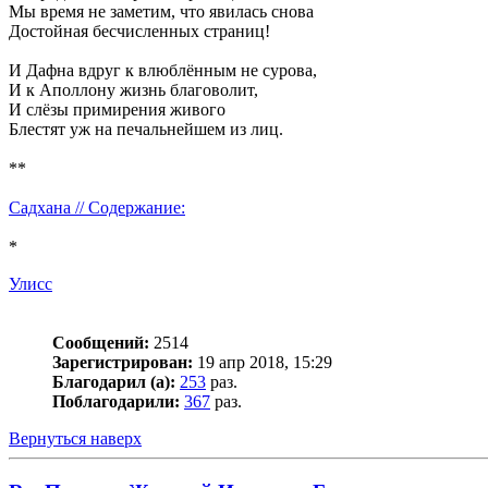
Мы время не заметим, что явилась снова
Достойная бесчисленных страниц!
И Дафна вдруг к влюблённым не сурова,
И к Аполлону жизнь благоволит,
И слёзы примирения живого
Блестят уж на печальнейшем из лиц.
**
Садхана // Содержание:
*
Улисс
Сообщений:
2514
Зарегистрирован:
19 апр 2018, 15:29
Благодарил (а):
253
раз.
Поблагодарили:
367
раз.
Вернуться наверх