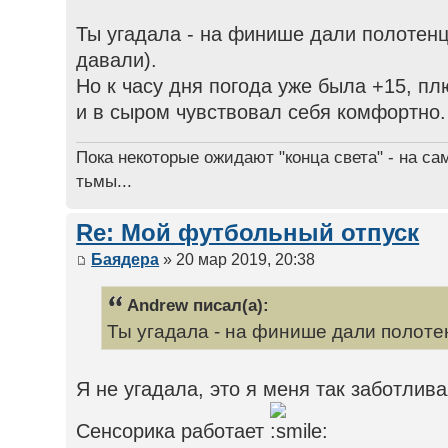
Ты угадала - на финише дали полотенц
давали).
Но к часу дня погода уже была +15, пл
и в сыром чувствовал себя комфортно.
Пока некоторые ожидают "конца света" - на са
тьмы...
Re: Мой футбольный отпуск
Баядера
» 20 мар 2019, 20:38
Andrew писал(а):
Ты угадала - на финише дали полоте
Я не угадала, это я меня так заботлив
Сенсорика работает