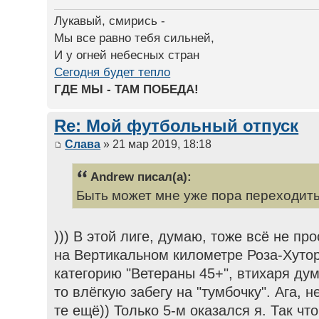
Лукавый, смирись -
Мы все равно тебя сильней,
И у огней небесных стран
Сегодня будет тепло
ГДЕ МЫ - ТАМ ПОБЕДА!
Re: Мой футбольный отпуск
Слава
» 21 мар 2019, 18:18
Andrew писал(а):
Быть может мне уже пора переходить 
))) В этой лиге, думаю, тоже всё не про
на Вертикальном километре Роза-Хутор
категорию "Ветераны 45+", втихаря дум
то влёгкую забегу на "тумбочку". Ага, н
те ещё)) Только 5-м оказался я. Так что