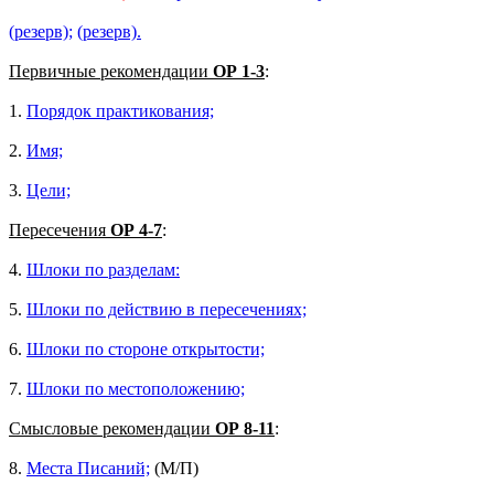
(резерв);
(резерв).
Первичные рекомендации
ОР 1-3
:
1.
Порядок практикования;
2.
Имя;
3.
Цели;
Пересечения
ОР 4-7
:
4.
Шлоки по разделам:
5.
Шлоки по действию в пересечениях;
6.
Шлоки по стороне открытости;
7.
Шлоки по местоположению;
Смысловые рекомендации
ОР 8-11
:
8.
Места Писаний;
(М/П)