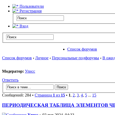
Пользователи
Регистрация
Вход
Список форумов
Список форумов
‹
Личное
‹
Персональные подфорумы
‹
В ожид
Модератор:
Улисс
Ответить
Сообщений: 284 •
Страница
1
из
15
•
1
,
2
,
3
,
4
,
5
...
15
ПЕРИОДИЧЕСКАЯ ТАБЛИЦА ЭЛЕМЕНТОВ Ч
Улисс
» 02 янв 2024, 04:33