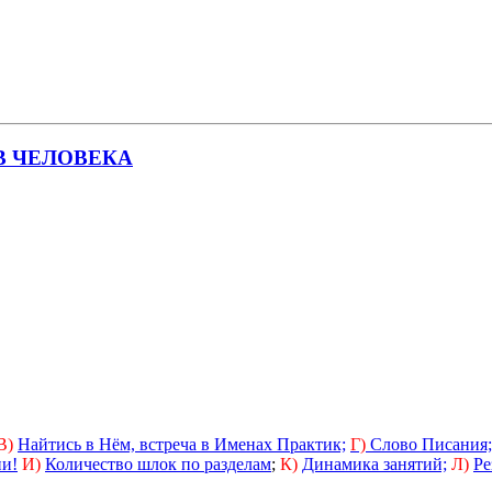
В ЧЕЛОВЕКА
В)
Найтись в Нём, встреча в Именах Практик;
Г)
Слово Писания;
ии!
И)
Количество шлок по разделам
;
К)
Динамика занятий;
Л)
Ре