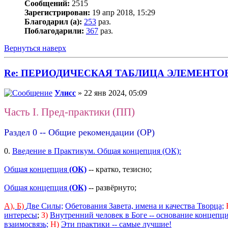
Сообщений:
2515
Зарегистрирован:
19 апр 2018, 15:29
Благодарил (а):
253
раз.
Поблагодарили:
367
раз.
Вернуться наверх
Re: ПЕРИОДИЧЕСКАЯ ТАБЛИЦА ЭЛЕМЕНТО
Улисс
» 22 янв 2024, 05:09
Часть I. Пред-практики (ПП)
Раздел 0 -- Общие рекомендации (ОР)
0.
Введение в Практикум. Общая концепция (ОК):
Общая концепция
(ОК)
-- кратко, тезисно;
Общая концепция
(ОК)
-- развёрнуто;
А),
Б)
Две Силы;
Обетования Завета, имена и качества Творца;
интересы
;
З)
Внутренний человек в Боге -- основание концепц
взаимосвязь;
Н)
Эти практики -- самые лучшие!