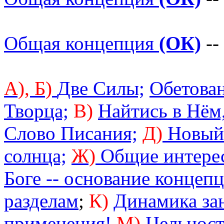
Общая концепция
(ОК)
--
А),
Б)
Две Силы;
Обетован
Творца;
В)
Найтись в Нём,
Слово Писания;
Д)
Новый 
солнца;
Ж)
Общие интере
Боге -- основание концеп
разделам
;
К)
Динамика за
применения!
М)
Цельност