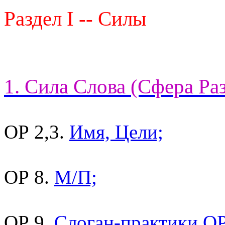
Раздел I -- Силы
1. Сила Слова (Сфера Ра
ОР 2,3.
Имя, Цели;
ОР 8.
М/П;
ОР 9.
Слоган-практики ОР