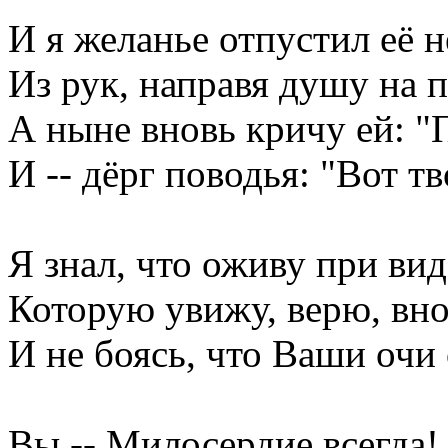
И я желанье отпустил её 
Из рук, направя душу на 
А ныне вновь кричу ей: "
И -- дёрг поводья: "Вот тв
Я знал, что оживу при вид
Которую увижу, верю, вно
И не боясь, что Ваши очи
Вы -- Милосердие всегда! и