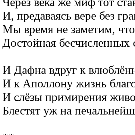
Через века же миф тот ст
И, предаваясь вере без гр
Мы время не заметим, что
Достойная бесчисленных 
И Дафна вдруг к влюблённ
И к Аполлону жизнь благо
И слёзы примирения живо
Блестят уж на печальнейш