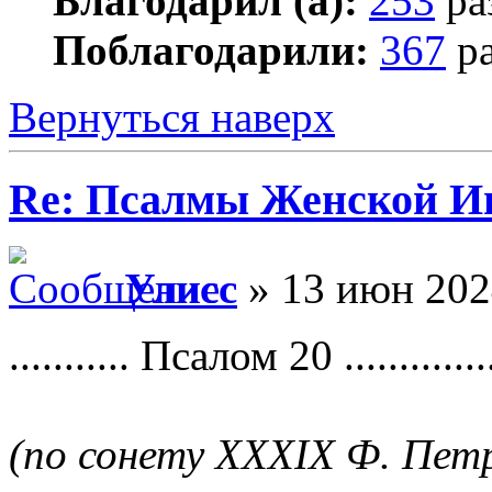
Благодарил (а):
253
ра
Поблагодарили:
367
ра
Вернуться наверх
Re: Псалмы Женской Ип
Улисс
» 13 июн 202
........... Псалом 20 ...............
(по сонету XXXIX Ф. Пет