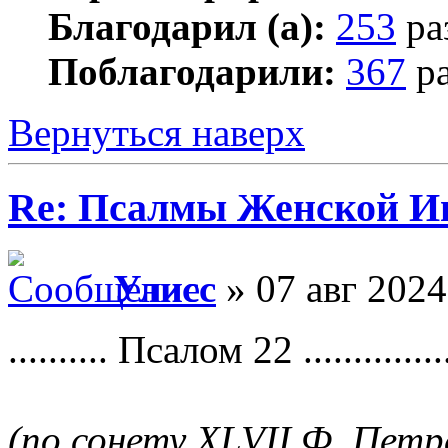
Благодарил (а):
253
ра
Поблагодарили:
367
ра
Вернуться наверх
Re: Псалмы Женской Ип
Улисс
» 07 авг 2024
.......... Псалом 22 ...............
(по сонету XLVII Ф. Петр