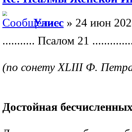
Улисс
» 24 июн 202
........... Псалом 21 ...............
(по сонету XLIII Ф. Петр
Достойная бесчисленных