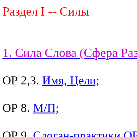
Раздел I -- Силы
1. Сила Слова (Сфера Ра
ОР 2,3.
Имя, Цели;
ОР 8.
М/П;
ОР 9.
Слоган-практики ОР