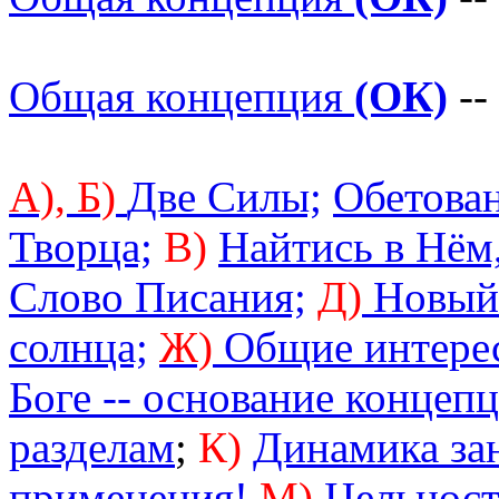
Общая концепция
(ОК)
--
А),
Б)
Две Силы;
Обетован
Творца;
В)
Найтись в Нём,
Слово Писания;
Д)
Новый 
солнца;
Ж)
Общие интере
Боге -- основание концеп
разделам
;
К)
Динамика за
применения!
М)
Цельност