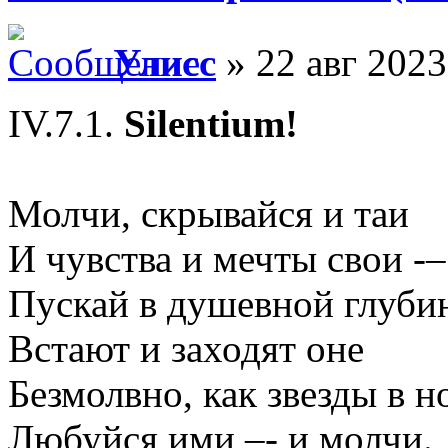
Улисс
» 22 авг 2023
IV.7.1.
Silentium!
Молчи, скрывайся и таи
И чувства и мечты свои -–
Пускай в душевной глуби
Встают и заходят оне
Безмолвно, как звезды в но
Любуйся ими –- и молчи.