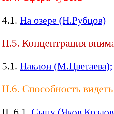
4.1.
На озере (Н.Рубцов)
II.5. Концентрация вним
5.1.
Наклон (М.Цветаева);
II.6. Способность видеть
II. 6.1.
Сыну (Яков Козлов