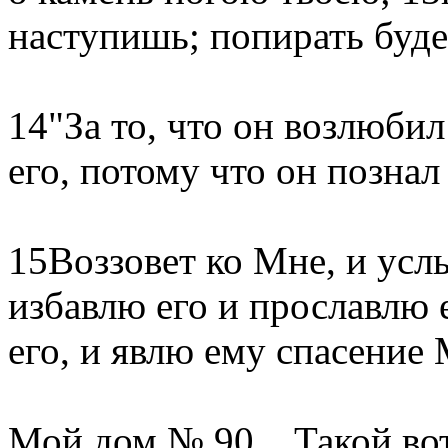
наступишь; попирать буде
14"За то, что он возлюби
его, потому что он познал
15Воззовет ко Мне, и услы
избавлю его и прославлю 
его, и явлю ему спасение 
Мой дом № 90... Такой вот