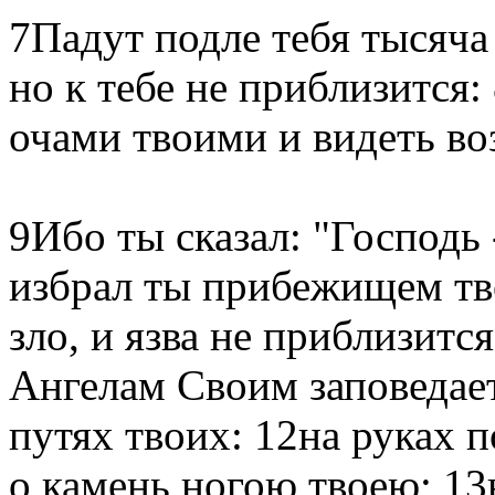
7Падут подле тебя тысяча
но к тебе не приблизится:
очами твоими и видеть во
9Ибо ты сказал: "Господь
избрал ты прибежищем тв
зло, и язва не приблизит
Ангелам Своим заповедает 
путях твоих: 12на руках п
о камень ногою твоею; 13