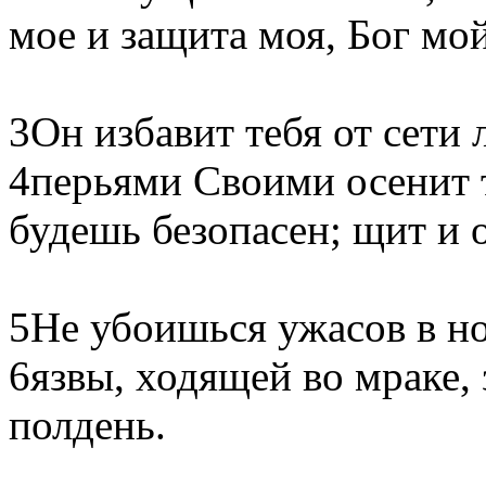
мое и защита моя, Бог мой
3Он избавит тебя от сети 
4перьями Своими осенит 
будешь безопасен; щит и 
5Не убоишься ужасов в но
6язвы, ходящей во мраке,
полдень.