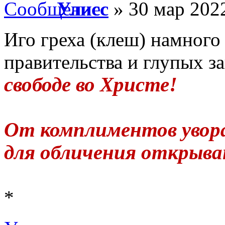
Улисс
» 30 мар 2022
Иго греха (клеш) намного
правительства и глупых з
свободе во Христе!
От комплиментов уворач
для обличения открываюс
*