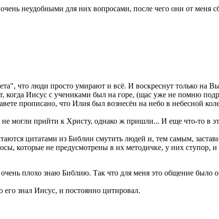
х очень неудобными для них вопросами, после чего они от меня с
ета", что люди просто умирают и всё. И воскреснут только на Вы
ент, когда Иисус с учениками был на горе, (щас уже не помню по
ете прописано, что Илия был вознесён на небо в небесной коле
 не могли прийти к Христу, однако ж пришли... И еще что-то в э
ытаются цитатами из Библии смутить людей и, тем самым, застави
росы, которые не предусмотрены в их методичке, у них ступор, и
о очень плохо знаю Библию. Так что для меня это общение было 
 его знал Иисус, и постоянно цитировал.