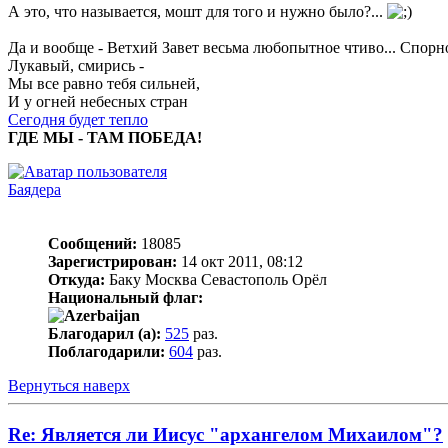
А это, что называется, мошт для того и нужно было?...
Да и вообще - Ветхий Завет весьма любопытное чтиво... Спорно
Лукавый, смирись -
Мы все равно тебя сильней,
И у огней небесных стран
Сегодня будет тепло
ГДЕ МЫ - ТАМ ПОБЕДА!
Баядера
Сообщений:
18085
Зарегистрирован:
14 окт 2011, 08:12
Откуда:
Баку Москва Севастополь Орёл
Национальный флаг:
Благодарил (а):
525
раз.
Поблагодарили:
604
раз.
Вернуться наверх
Re: Является ли Иисус "архангелом Михаилом"?