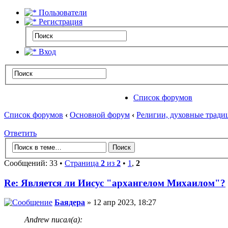
Пользователи
Регистрация
Вход
Список форумов
Список форумов
‹
Основной форум
‹
Религии, духовные тради
Ответить
Сообщений: 33 •
Страница
2
из
2
•
1
,
2
Re: Является ли Иисус "архангелом Михаилом"?
Баядера
» 12 апр 2023, 18:27
Andrew писал(а):