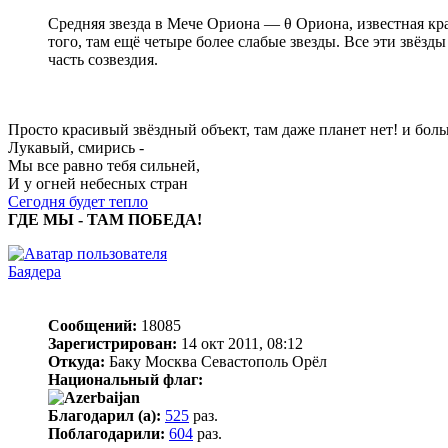
Средняя звезда в Мече Ориона — θ Ориона, известная кр
того, там ещё четыре более слабые звезды. Все эти звё
часть созвездия.
Просто красивый звёздный объект, там даже планет нет! и бол
Лукавый, смирись -
Мы все равно тебя сильней,
И у огней небесных стран
Сегодня будет тепло
ГДЕ МЫ - ТАМ ПОБЕДА!
Баядера
Сообщений:
18085
Зарегистрирован:
14 окт 2011, 08:12
Откуда:
Баку Москва Севастополь Орёл
Национальный флаг:
Благодарил (а):
525
раз.
Поблагодарили:
604
раз.