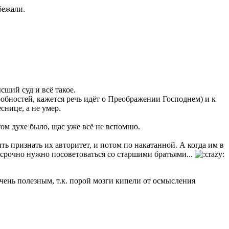
бежали.
сший суд и всё такое.
дробностей, кажется речь идёт о Преображении Господнем) и к
снице, а не умер.
том духе было, щас уже всё не вспомню.
ть признать их авторитет, и потом по накатанной. А когда им в
 срочно нужно посоветоваться со старшими братьями...
очень полезным, т.к. порой мозги кипели от осмысления