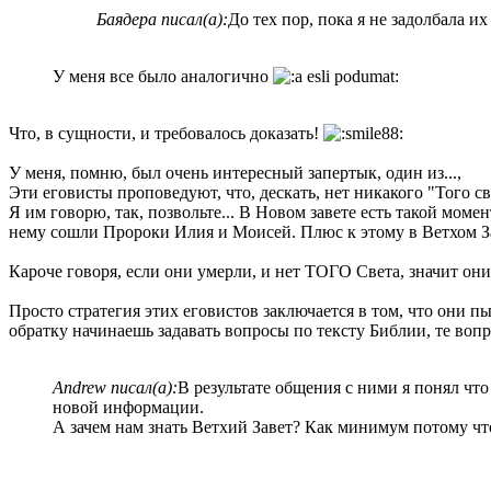
Баядера писал(а):
До тех пор, пока я не задолбала и
У меня все было аналогично
Что, в сущности, и требовалось доказать!
У меня, помню, был очень интересный запертык, один из...,
Эти еговисты проповедуют, что, дескать, нет никакого "Того св
Я им говорю, так, позвольте... В Новом завете есть такой мом
нему сошли Пророки Илия и Моисей. Плюс к этому в Ветхом Зав
Кароче говоря, если они умерли, и нет ТОГО Света, значит они
Просто стратегия этих еговистов заключается в том, что они п
обратку начинаешь задавать вопросы по тексту Библии, те воп
Andrew писал(а):
В результате общения с ними я понял чт
новой информации.
А зачем нам знать Ветхий Завет? Как минимум потому что