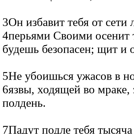
3Он избавит тебя от сети 
4перьями Своими осенит 
будешь безопасен; щит и 
5Не убоишься ужасов в но
6язвы, ходящей во мраке,
полдень.
7Падут подле тебя тысяча