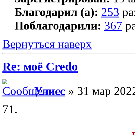
Благодарил (а):
253
ра
Поблагодарили:
367
ра
Вернуться наверх
Re: моё Сredo
Улисс
» 31 мар 2022
71.