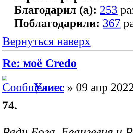
Благодарил (а):
253
ра
Поблагодарили:
367
ра
Вернуться наверх
Re: моё Сredo
Улисс
» 09 апр 2022
74.
Ради Бога, Евангелия и 