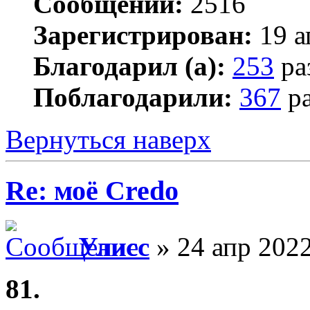
Сообщений:
2516
Зарегистрирован:
19 а
Благодарил (а):
253
ра
Поблагодарили:
367
ра
Вернуться наверх
Re: моё Сredo
Улисс
» 24 апр 2022
81.