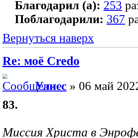
Благодарил (а):
253
ра
Поблагодарили:
367
ра
Вернуться наверх
Re: моё Сredo
Улисс
» 06 май 2022
83.
Миссия Христа в Энрофе