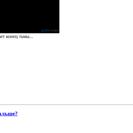
phpBB
[video]
ет конец тьмы...
дальше?