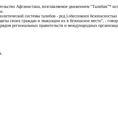
льство Афганистана, возглавляемое движением "Талибан"* испо
ы.
литической системы талибов - ред.) обеспокоен безопасностью
щиты своих граждан и эвакуации их в безопасное место", - говор
 с рядом региональных правительств и международных организац
я.