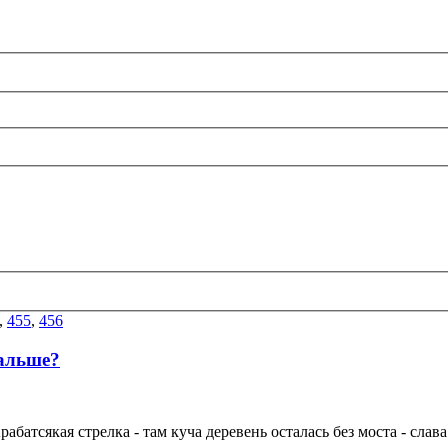
,
455
,
456
дальше?
рабатсякая стрелка - там куча деревень осталась без моста - слав