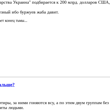
рства Украина" подбирается к 200 млрд. долларов США, 
ьезный ибо буржуев жаба давит.
ет конец тьмы...
дальше?
ртиры, за ними гоняются всу, а по этим двум группам бе
биты людьми.