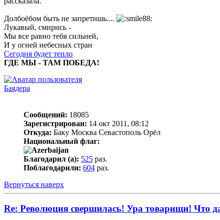
рассказала.
Долбоёбом быть не запретишь....
Лукавый, смирись -
Мы все равно тебя сильней,
И у огней небесных стран
Сегодня будет тепло
ГДЕ МЫ - ТАМ ПОБЕДА!
Баядера
Сообщений:
18085
Зарегистрирован:
14 окт 2011, 08:12
Откуда:
Баку Москва Севастополь Орёл
Национальный флаг:
Благодарил (а):
525
раз.
Поблагодарили:
604
раз.
Вернуться наверх
Re: Революция свершилась! Ура товарищи! Что 