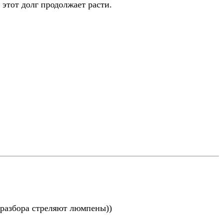
этот долг продолжает расти.
з разбора стреляют люмпены))