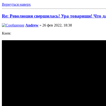
Вернуться наверх
Re: Революция свершилась! Ура товарищи! Что 
Andrew
» 26 фев 2022, 18:38
Киев: