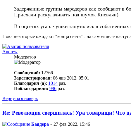
Задержанные группы мародеров как сообщают в б
Приехали раскулачивать под шумок Киевлян)
В соцсетях угар: чушки запутались в собственны
Пока некоторые ожидают "конца света" - на самом деле наступа
Andrew
Модератор
Сообщений:
12766
Зарегистрирован:
06 янв 2012, 05:01
Благодарил (а):
1014
раз.
Поблагодарили:
996
раз.
Вернуться наверх
Re: Революция свершилась! Ура товарищи! Что 
Баядера
» 27 фев 2022, 15:46