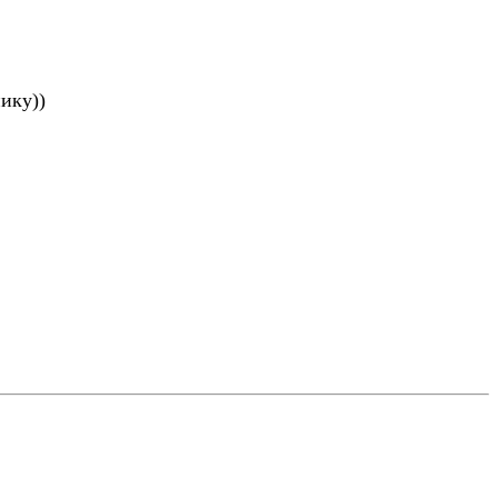
ику))