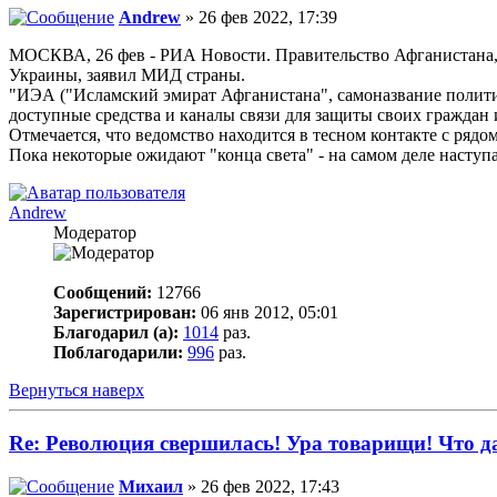
Andrew
» 26 фев 2022, 17:39
МОСКВА, 26 фев - РИА Новости. Правительство Афганистана, 
Украины, заявил МИД страны.
"ИЭА ("Исламский эмират Афганистана", самоназвание политич
доступные средства и каналы связи для защиты своих граждан и
Отмечается, что ведомство находится в тесном контакте с ряд
Пока некоторые ожидают "конца света" - на самом деле наступа
Andrew
Модератор
Сообщений:
12766
Зарегистрирован:
06 янв 2012, 05:01
Благодарил (а):
1014
раз.
Поблагодарили:
996
раз.
Вернуться наверх
Re: Революция свершилась! Ура товарищи! Что 
Михаил
» 26 фев 2022, 17:43