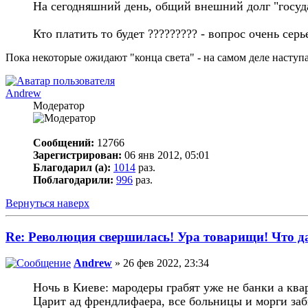
На сегодняшний день, общий внешний долг "госуда
Кто платить то будет ????????? - вопрос очень сер
Пока некоторые ожидают "конца света" - на самом деле наступа
Andrew
Модератор
Сообщений:
12766
Зарегистрирован:
06 янв 2012, 05:01
Благодарил (а):
1014
раз.
Поблагодарили:
996
раз.
Вернуться наверх
Re: Революция свершилась! Ура товарищи! Что 
Andrew
» 26 фев 2022, 23:34
Ночь в Киеве: мародеры грабят уже не банки а ква
Царит ад френдлифаера, все больницы и морги за