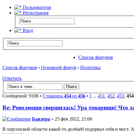
Пользователи
Регистрация
Вход
Список форумов
Список форумов
‹
Основной форум
‹
Политика
Ответить
Сообщений: 9106 •
Страница
454
из
456
•
1
...
451
,
452
,
453
,
454
Re: Революция свершилась! Ура товарищи! Что 
Баядера
» 25 фев 2022, 21:00
В херсонской области какой-то долбаёб подорвал себя и мост. А