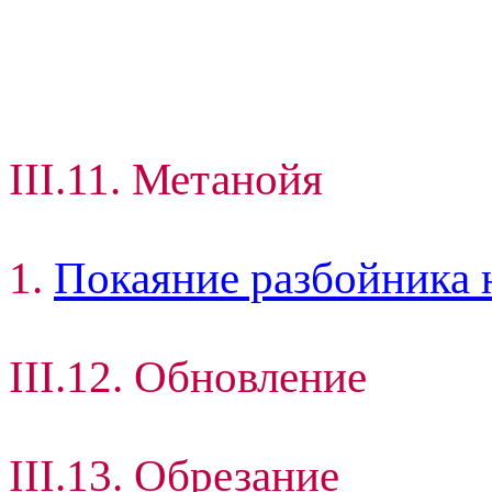
III.11. Метанойя
1.
Покаяние разбойника 
III.12. Обновление
III.13. Обрезание