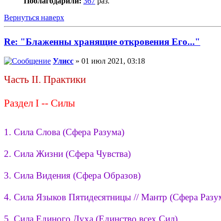
Поблагодарили:
367
раз.
Вернуться наверх
Re: "Блаженны хранящие откровения Его..."
Улисс
» 01 июл 2021, 03:18
Часть II. Практики
Раздел I -- Силы
1. Сила Слова (Сфера Разума)
2. Сила Жизни (Сфера Чувства)
3. Сила Видения (Сфера Образов)
4. Сила Языков Пятидесятницы // Мантр (Сфера Разу
5. Сила Единого Духа (Единство всех Сил)