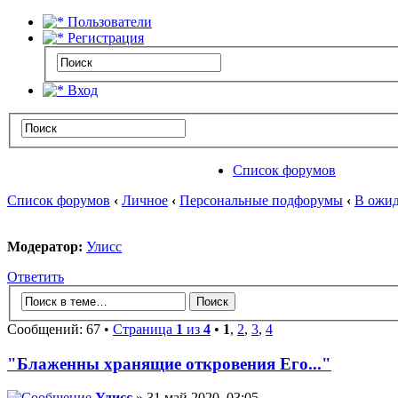
Пользователи
Регистрация
Вход
Список форумов
Список форумов
‹
Личное
‹
Персональные подфорумы
‹
В ожид
Модератор:
Улисс
Ответить
Сообщений: 67 •
Страница
1
из
4
•
1
,
2
,
3
,
4
"Блаженны хранящие откровения Его..."
Улисс
» 31 май 2020, 03:05