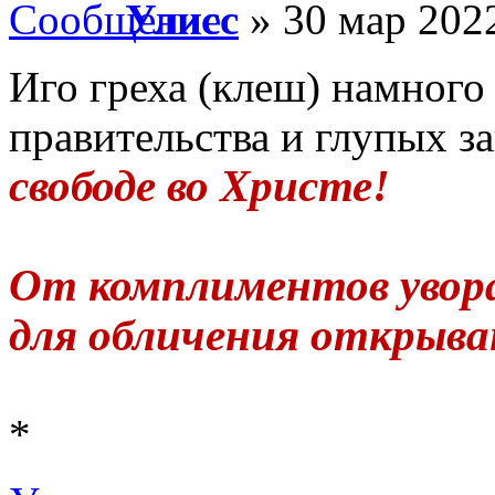
Улисс
» 30 мар 2022
Иго греха (клеш) намного
правительства и глупых з
свободе во Христе!
От комплиментов уворач
для обличения открываюс
*