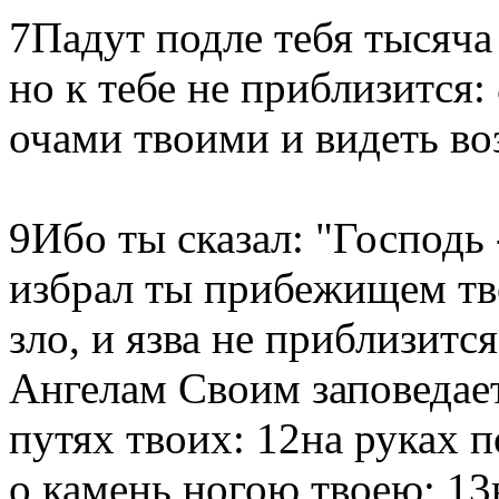
7Падут подле тебя тысяча
но к тебе не приблизится:
очами твоими и видеть во
9Ибо ты сказал: "Господь
избрал ты прибежищем тв
зло, и язва не приблизит
Ангелам Своим заповедает 
путях твоих: 12на руках п
о камень ногою твоею; 13