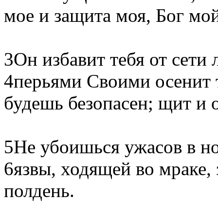
мое и защита моя, Бог мой
3Он избавит тебя от сети 
4перьями Своими осенит 
будешь безопасен; щит и 
5Не убоишься ужасов в но
6язвы, ходящей во мраке,
полдень.