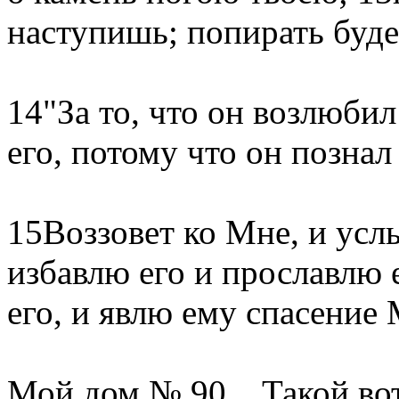
наступишь; попирать буде
14"За то, что он возлюби
его, потому что он познал
15Воззовет ко Мне, и услы
избавлю его и прославлю 
его, и явлю ему спасение 
Мой дом № 90... Такой вот