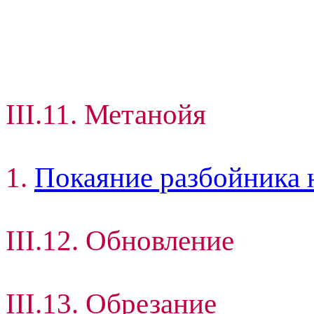
III.11. Метанойя
1.
Покаяние разбойника 
III.12. Обновление
III.13. Обрезание