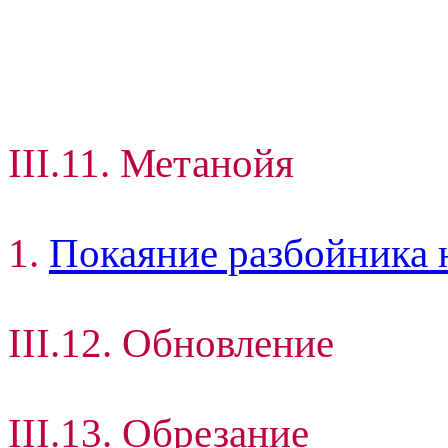
III.11. Метанойя
1.
Покаяние разбойника 
III.12. Обновление
III.13. Обрезание