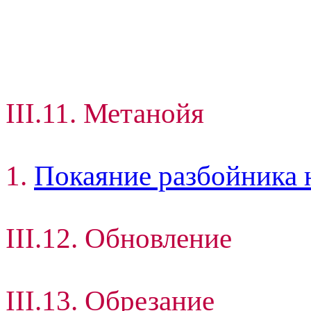
III.11. Метанойя
1.
Покаяние разбойника 
III.12. Обновление
III.13. Обрезание