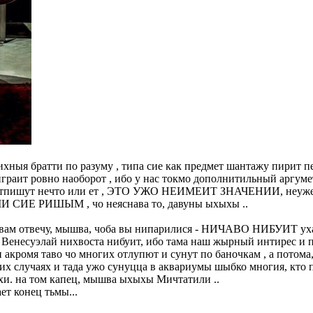
 ихныя братти по разуму , типа сие как предмет шантажу пири
играит ровно наоборот , ибо у нас токмо дополнитильный аргумет
потпишут нечто или ет , ЭТО УЖО НЕИМЕИТ ЗНАЧЕНИИ, неужели в
МИ СИЕ РИШЫМ , чо неяснава то, давуны ыхыхы ..
к я вам отвечу, мышва, чоба вы нипарилися - НИЧАВО НИБУИТ ух
 с Венесуэлай нихвоста нибуит, ибо тама наш жырный интирес и п
акромя таво чо многих отлупют и сунут по баночкам , а потома
ких случаях и тада ужо сунуцца в аквариумы шыбко многия, кто п
хи. на том капец, мышва ыхыхы Мичтатили ..
ет конец тьмы...