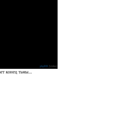
phpBB
[video]
ет конец тьмы...