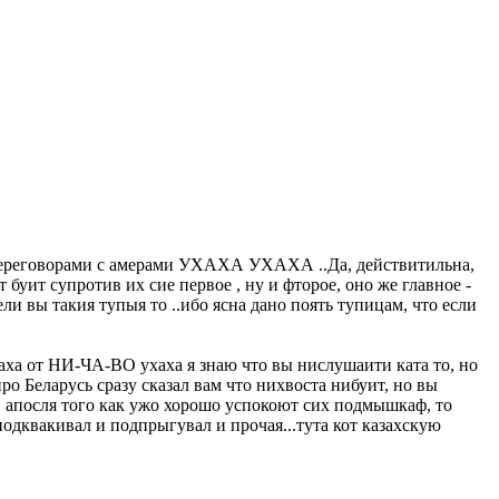
т переговорами с амерами УХАХА УХАХА ..Да, действитильна,
 буит супротив их сие первое , ну и фторое, оно же главное -
ы такия тупыя то ..ибо ясна дано поять тупицам, что если
аха от НИ-ЧА-ВО ухаха я знаю что вы нислушаити ката то, но
ро Беларусь сразу сказал вам что нихвоста нибуит, но вы
, апосля того как ужо хорошо успокоют сих подмышкаф, то
одквакивал и подпрыгувал и прочая...тута кот казахскую