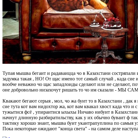
Тупая мышва бегаит и радаваицца чо в Казахстани состряпали
задумка такая , НО! От щас имено тот самый случай , када сие 
вообче неважно чо щас западлоиды сделают или не сделают, 
оне добровольно низахочут ришать то чо им сказали - МЫ СА
Квакают бегают серыя , мол, чо жа буит то в Казахстани , да
сие тута кот вам нидохтор жа, кот вам квакал хвост када что и
тужытися фсё , упираитися ыхыхы Ничаво нибуит в Казахстани 
начнут длинную разбиратильству, как у их обычно буваит ф та
тактику хорошо знаит, мышва буит укантрапуплина по самыя у
Пока некоторые ожидают "конца света" - на самом деле наступа