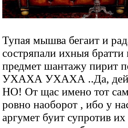
Тупая мышва бегаит и рад
состряпали ихныя братти п
предмет шантажу пирит п
УХАХА УХАХА ..Да, дейст
НО! От щас имено тот сам
ровно наоборот , ибо у н
аргумет буит супротив их 