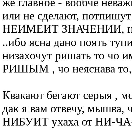
же главное - вообче нева
или не сделают, потпишу
НЕИМЕИТ ЗНАЧЕНИИ, неу
..ибо ясна дано поять туп
низахочут ришать то чо
РИШЫМ , чо неяснава то,
Квакают бегают серыя , мо
дак я вам отвечу, мышва
НИБУИТ ухаха от НИ-ЧА-