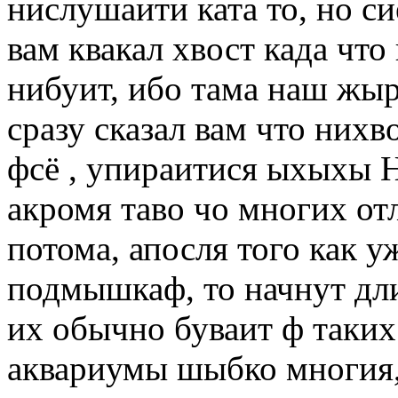
нислушаити ката то, но си
вам квакал хвост када что
нибуит, ибо тама наш жы
сразу сказал вам что нихв
фсё , упираитися ыхыхы Н
акромя таво чо многих от
потома, апосля того как 
подмышкаф, то начнут дли
их обычно буваит ф таких
аквариумы шыбко многия,