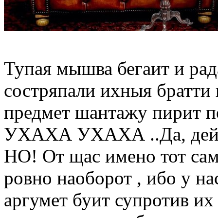
Тупая мышва бегаит и рад
состряпали ихныя братти п
предмет шантажу пирит п
УХАХА УХАХА ..Да, дейст
НО! От щас имено тот сам
ровно наоборот , ибо у н
аргумет буит супротив их 