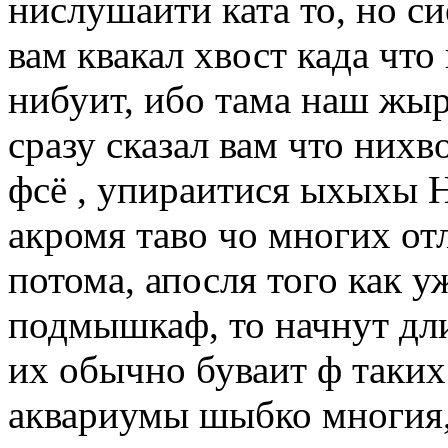
нислушаити ката то, но си
вам квакал хвост када что
нибуит, ибо тама наш жы
сразу сказал вам что нихв
фсё , упираитися ыхыхы Н
акромя таво чо многих от
потома, апосля того как 
подмышкаф, то начнут дли
их обычно буваит ф таких
аквариумы шыбко многия,