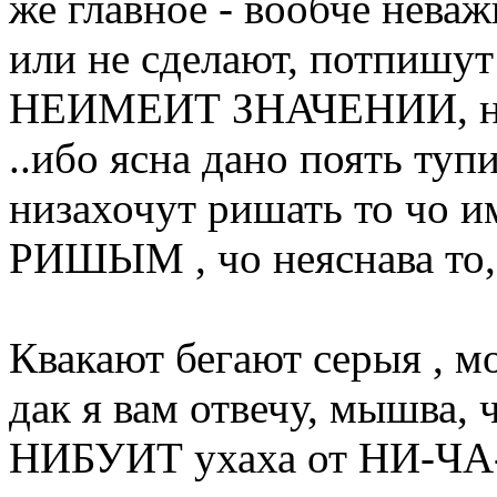
же главное - вообче нева
или не сделают, потпишу
НЕИМЕИТ ЗНАЧЕНИИ, неу
..ибо ясна дано поять туп
низахочут ришать то чо
РИШЫМ , чо неяснава то,
Квакают бегают серыя , мо
дак я вам отвечу, мышва
НИБУИТ ухаха от НИ-ЧА-