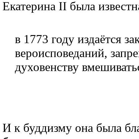
Екатерина II была извест
в 1773 году издаётся за
вероисповеданий, зап
духовенству вмешиватьс
И к буддизму она была бла