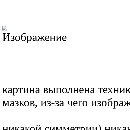
картина выполнена техни
мазков, из-за чего изобра
никакой симметрии) никак