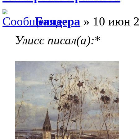
Баядера
» 10 июн 2
Улисс писал(а):
*