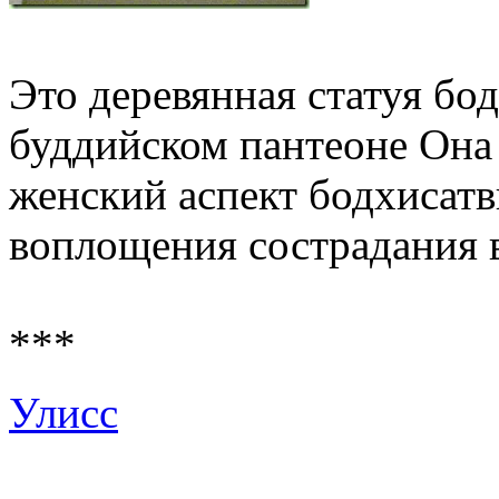
Это деревянная статуя бо
буддийском пантеоне Она 
женский аспект бодхисат
воплощения сострадания в
***
Улисс